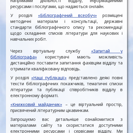
напрямами діяльності відділу, інформаційними
ресурсами і послугами, що надаються онлайн.
У розділі
«Бібліографічний всеобуч»
розміщені
методичні матеріали і консультації, державні
стандарти бібліографічного опису та рекомендації
щодо складання списків літератури для наукових і
навчальних робіт.
Через віртуальну службу
«Запитай у
бібліографа»
користувачі мають можливість
дистанційно поставити запитання фахівцям відділу та
отримати кваліфіковану відповідь.
У розділі
«Наші публікації»
представлено деякі повні
тексти бібліографічних покажчиків, тематичні списки
літератури та публікації співробітників відділу в
електронному форматі.
«Книжковий майданчик»
– це віртуальний простір,
присвячений літературним цікавинкам.
Запрошуємо вас детальніше ознайомитися з
матеріалами сайту та скористатися доступними
електронними ресурсами і сервісами відділу. Ми