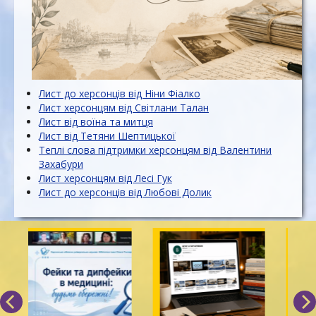
Лист до херсонців від Ніни Фіалко
Лист херсонцям від Світлани Талан
Лист від воїна та митця
Лист від Тетяни Шептицької
Теплі слова підтримки херсонцям від Валентини
Захабури
Лист херсонцям від Лесі Гук
Лист до херсонців від Любові Долик