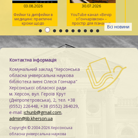
03.08.2026
30.07.2026
Фейки та дипфейки в
YouTube-канал «Вечір
медицині: практичні
з Гончарівкою» –
кроки щодо
простір для пізнання
Всі новини
розпізнавання
та натхнення
Контактна інформація
Комунальний заклад "Херсонська
обласна універсальна наукова
бібліотека імені Олеся Гончара"
Херсонської обласної ради
м. Херсон, вул. Героїв Крут
(Дніпропетровська), 2, тел. +38
(0552) 226448, +38 (0552) 264029,
e-mail:
ichunb@gmail.com
,
admin@lib.kherson.ua
Copyright © 2004-2026 Херсонська
обласна універсальна наукова