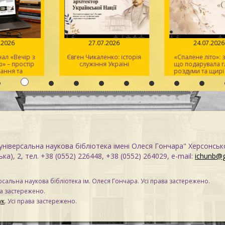
.07.2026
27.07.2026
24.07.2
анал «Вечір з
Євген Чикаленко: історія
«Спалене літо»
ою» – простір
служіння Україні
що подарувала
ізнання та
роздуми та щи
тхнення
ніверсальна наукова бібліотека імені Олеся Гончара" Херсонськ
ка), 2, тел. +38 (0552) 226448, +38 (0552) 264029, e-mail:
ichunb@
сальна наукова бібліотека ім. Олеся Гончара. Усі права застережено.
ва застережено.
ук
. Усі права застережено.