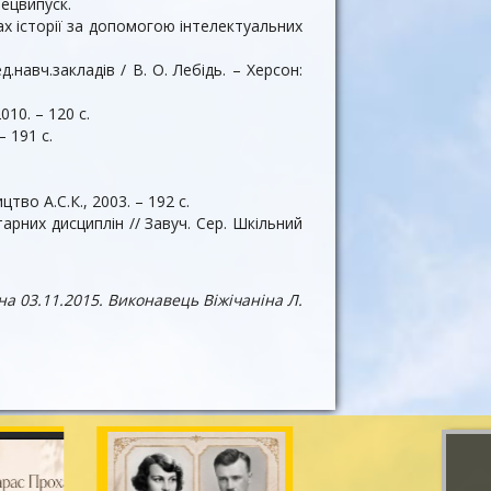
пецвипуск.
ах історії за допомогою інтелектуальних
.навч.закладiв / В. О. Лебідь. – Херсон:
010. – 120 с.
– 191 с.
тво А.С.К., 2003. – 192 с.
тарних дисциплін // Завуч. Сер. Шкільний
а 03.11.2015. Виконавець Віжічаніна Л.