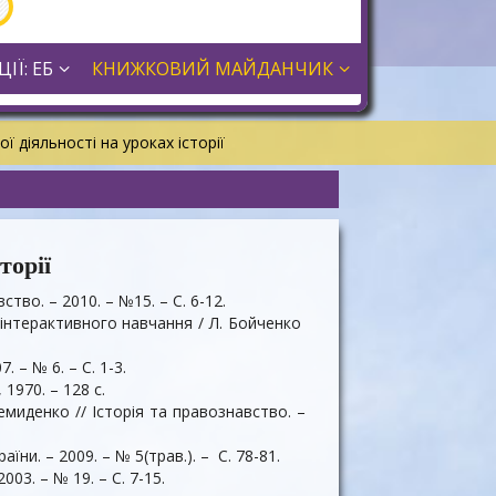
ІЇ: ЕБ
КНИЖКОВИЙ МАЙДАНЧИК
ої діяльності на уроках історії
торії
ство. – 2010. – №15. – С. 6-12.
 інтерактивного навчання / Л. Бойченко
. – № 6. – С. 1-3.
 1970. – 128 с.
Демиденко // Історія та правознавство. –
ни. – 2009. – № 5(трав.). – С. 78-81.
03. – № 19. – С. 7-15.