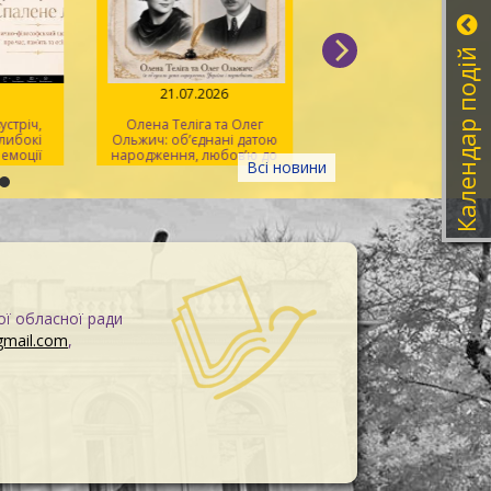
Календар подій
026
21.07.2026
20.07.2026
: зустріч,
Олена Теліга та Олег
Мистецтво розпізна
 глибокі
Ольжич: об’єднані датою
фейків
рі емоції
народження, любов’ю до
Всі новини
України та жертовністю
заради неї
ої обласної ради
gmail.com
,