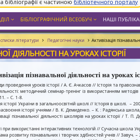
та бібліографії є частиною
бібліотечного порталу
ДДІЛ
БІБЛІОГРАФІЧНИЙ ВСЕОБУЧ
НАШІ ПУБЛІКАЦ
списки літератури
Педагогічні науки
Активізація пізнавальн
ОЇ ДІЯЛЬНОСТІ НА УРОКАХ ІСТОРІЇ
візація пізнавальної діяльності на уроках іс
оди проведення уроків історії / А. Є. Ачкасов // Історія та правознав
іяльності: методичний семінар-тренінг із використанням методів
1. – С. 1-8.
 історії України в загальноосвітній школі // Історія в школі. – 2007
асвоєння історії учнями / В. К. Демиденко. – К. : Радянська школа,
ації пізнавальної діяльності школярів на уроках історії / Т. П. 
 при використанні інтерактивних технологій // Сучасна школа Украї
ма розвитку пізнавальних і творчих здібностей учнів // Завуч. – 20