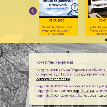
05.08.2026
03.08.2026
30
д поміж рядків» –
Фейки та дипфейки в
YouTube-к
 світла, віри й надії
медицині: практичні
Гончарівк
кроки щодо
для п
розпізнавання
на
Контактна інформація
Комунальний заклад "Херсонська обласна у
м. Херсон, вул. Героїв Крут (Дніпропетровсь
admin@lib.kherson.ua
Copyright © 2004-2026 Херсонська обласна універ
Copyright © 2017 Дизайн:
Ігор Бойченко
. Усі пра
Copyright © 2004-2026 Розробка:
Ярослав Полещ