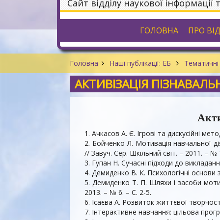
Сайт відділу наукової інформації 
ГОЛОВНА
ПРО ВІ
Головна
Наші публікації: ЕБ
Тематичні 
АКТИВІЗАЦІЯ ПІЗНАВАЛЬН
Акти
1. Ачкасов А. Є. Ігрові та дискусійні мет
2. Бойченко Л. Мотивація навчальної д
// Завуч. Сер. Шкільний світ. – 2011. – № 1
3. Гупан Н. Сучасні підходи до викладання
4. Демиденко В. К. Психологічні основи з
5. Демиденко Т. П. Шляхи і засоби мотив
2013. – № 6. – С. 2-5.
6. Ісаєва А. Розвиток життєвої творчості
7. Інтерактивне навчання: цільова програ