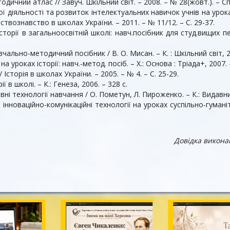
одичний атлас // Завуч. Шкільний світ. – 2008. – № 28(жовт.). – С
вої діяльності та розвиток інтелектуальних навичок учнів на урок
ільствознавство в школах України. – 2011. – № 11/12. – С. 29-37.
торії в загальноосвітнiй школі: навч.посiбник для студ.вищих пед
вчально-методичний посібник / В. О. Мисан. – К. : Шкільний світ, 2
а уроках історії: навч.-метод. посіб. – Х.: Основа : Тріада+, 2007. 
Історія в школах України. – 2005. – № 4. – С. 25-29.
в школі. – К.: Генеза, 2006. – 328 с.
ні технології навчання / О. Пометун, Л. Пироженко. – К.: Видавниц
інноваційно-комунікаційні технології на уроках суспільно-гумані
Довідка виконан