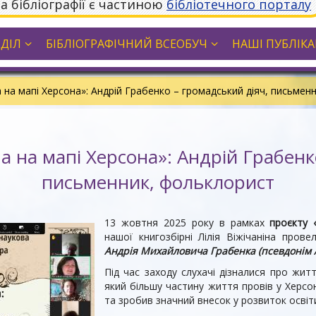
та бібліографії є частиною
бібліотечного порталу
ДДІЛ
БІБЛІОГРАФІЧНИЙ ВСЕОБУЧ
НАШІ ПУБЛІКАЦ
а на мапі Херсона»: Андрій Грабенко – громадський діяч, письмен
а на мапі Херсона»: Андрій Грабенк
письменник, фольклорист
13 жовтня 2025 року в рамках
проєкту 
нашої книгозбірні Лілія Віжічаніна пров
Андрія Михайловича Грабенка (псевдонім 
Під час заходу слухачі дізналися про жи
який більшу частину життя провів у Херсо
та зробив значний внесок у розвиток освіти