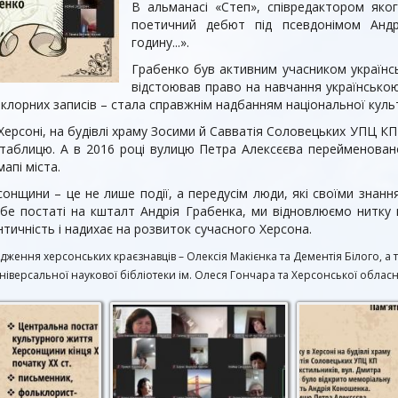
В альманасі «Степ», співредактором яког
поетичний дебют під псевдонімом Анд
годину...».
Грабенко був активним учасником українсь
відстоював право на навчання українською 
клорних записів – стала справжнім надбанням національної куль
 Херсоні, на будівлі храму Зосими й Савватія Соловецьких УПЦ КП
 таблицю. А в 2016 році вулицю Петра Алексєєва перейменован
апі міста.
рсонщини – це не лише події, а передусім люди, які своїми зна
бе постаті на кшталт Андрія Грабенка, ми відновлюємо нитку к
тичність і надихає на розвиток сучасного Херсона.
дження херсонських краєзнавців – Олексія Макієнка та Дементія Білого, а 
ніверсальної наукової бібліотеки ім. Олеся Гончара та Херсонської обласно