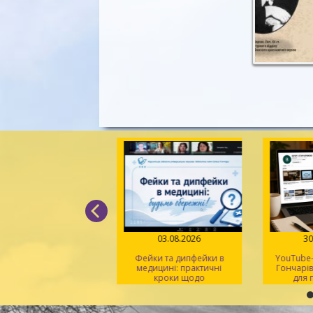
05.08.2026
03.08.2026
30
д поміж рядків» –
Фейки та дипфейки в
YouTube-к
 світла, віри й надії
медицині: практичні
Гончарівк
кроки щодо
для п
розпізнавання
на