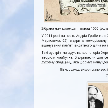
Зібрана ним колекція – понад 1000 фоль
У 2011 році на честь Андрія Грабенка в
Марковича, 65), відкрито меморіальну
вшанування пам’яті видатного діяча на м
Такі зустрічі нагадують, що історія Хе
творили майбутнє. Відкриваючи для се
духовну спадщину, яка формує нашу іден
Під час заходу використано дослі
у