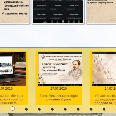
.07.2026
27.07.2026
24.07.2
анал «Вечір з
Євген Чикаленко: історія
«Спалене літо»:
ою» – простір
служіння Україні
що подарувала
ізнання та
роздуми та щи
тхнення