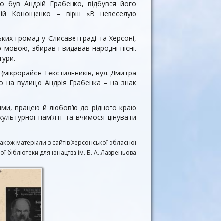
о був Андрій Грабенко, відбувся його
рій Конощенко – вірш «В невеселую
ких громад у Єлисаветграді та Херсоні,
мовою, збирав і видавав народні пісні.
тури.
 (мікрорайон Текстильників, вул. Дмитра
о на вулицю Андрія Грабенка – на знак
ннями, працею й любов’ю до рідного краю
ультурної пам’яті та вчимося цінувати
також матеріали з сайтів Херсонської обласної
ї бібліотеки для юнацтва ім. Б. А. Лавреньова