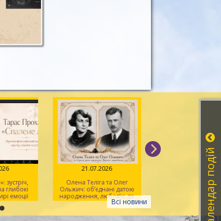
Календар подій
026
21.07.2026
20.07.2026
 зустріч,
Олена Теліга та Олег
Мистецтво розпізна
 глибокі
Ольжич: об’єднані датою
фейків
рі емоції
народження, любов’ю до
Всі новини
України та жертовністю
заради неї