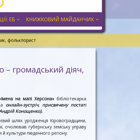
ІЇ: ЕБ
КНИЖКОВИЙ МАЙДАНЧИК
ник, фольклорист
о – громадський діяч,
«Імена на мапі Херсона»
бібліотекарка
ела
онлайн-зустріч
,
присвячену постаті
Андрій Конощенко).
ттєвий шлях уродженця Кіровоградщини,
ні, очолював губернську земську управу
 й культури південного регіону.