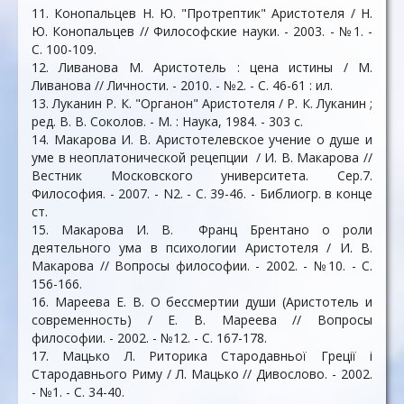
11. Конопальцев Н. Ю. "Протрептик" Аристотеля / Н.
Ю. Конопальцев // Философские науки. - 2003. - №1. -
С. 100-109.
12. Ливанова М. Аристотель : цена истины / М.
Ливанова // Личности. - 2010. - №2. - С. 46-61 : ил.
13. Луканин Р. К. "Органон" Аристотеля / Р. К. Луканин ;
ред. В. В. Соколов. - М. : Наука, 1984. - 303 c.
14. Макарова И. В. Аристотелевское учение о душе и
уме в неоплатонической рецепции / И. В. Макарова //
Вестник Московского университета. Сер.7.
Философия. - 2007. - N2. - С. 39-46. - Библиогр. в конце
ст.
15. Макарова И. В. Франц Брентано о роли
деятельного ума в психологии Аристотеля / И. В.
Макарова // Вопросы философии. - 2002. - №10. - С.
156-166.
16. Мареева Е. В. О бессмертии души (Аристотель и
современность) / Е. В. Мареева // Вопросы
философии. - 2002. - №12. - С. 167-178.
17. Мацько Л. Риторика Стародавньої Греції і
Стародавнього Риму / Л. Мацько // Дивослово. - 2002.
- №1. - С. 34-40.