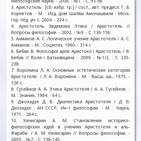
Философские науки. - 2006. - №1. - С. 93-96.
3. Аристотель : [сб. избр. тр.] / сост., авт. предисл. Г. Б.
Корнетов. - М. : Изд. дом Шалвы Амонашвили : Моск.
гор. пед. ун-т, 2004. - 224 с.
4. Аристотель Эвдемова Этика / Аристотель //
Вопросы философии. - 2002. - №9. - С. 136-156.
5. Ахманов А. С. Логическое учение Аристотеля / А. С.
Ахманов. - М. : Соцэкгиз, 1960. - 314 c.
6. Бебик В. Філософія аріїв: Аристокл і Аристотель / В.
Бебик // Воля і Батьківщина. - 2009. - №1/2. - С. 235-
238.
7. Воронина Л. А. Основные эстетические категории
Аристотеля / Л. А. Воронина. - М. : Высш. шк., 1975. -
126 c.
8. Гусейнов А. А. Этика Аристотеля / А. А. Гусейнов. -
М. : Знание, 1984. - 64 c.
9. Джохадзе Д. В. Диалектика Аристотеля / Д. В.
Дхохадзе ; АН СССР, Ин-т философии. - М. : Наука,
1971. - 264 c.
10. Кенисарин А. М. Становление историко-
философских идей в учениях Аристотеля и аль-
Фараби. / А. М. Кенисарин // Вопросы философии. -
2005. - №7. - С. 136-145.