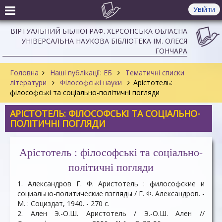
Увійти
ВІРТУАЛЬНИЙ БІБЛІОГРАФ. ХЕРСОНСЬКА ОБЛАСНА
УНІВЕРСАЛЬНА НАУКОВА БІБЛІОТЕКА ІМ. ОЛЕСЯ
ГОНЧАРА
Головна
Наші публікації: ЕБ
Тематичні списки
літератури
Філософські науки
Арістотель:
філософські та соціально-політичні погляди
АРІСТОТЕЛЬ: ФІЛОСОФСЬКІ ТА СОЦІАЛЬНО-
ПОЛІТИЧНІ ПОГЛЯДИ
Арістотель : філософські та соціально-
політичні погляди
1. Александров Г. Ф. Аристотель : философские и
социально-политические взгляды / Г. Ф. Александров. -
М. : Социздат, 1940. - 270 c.
2. Ален Э.-О.Ш. Аристотель / Э.-О.Ш. Ален //