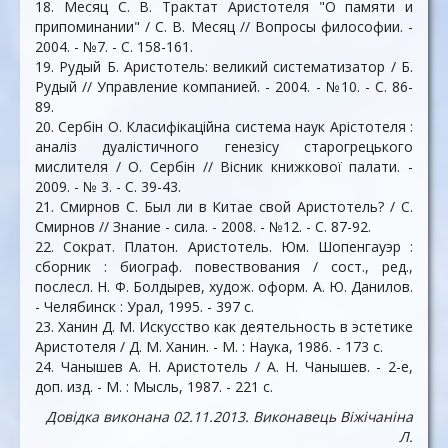
18. Месяц С. В. Трактат Аристотеля "О памяти и
припоминании" / С. В. Месяц // Вопросы философии. -
2004. - №7. - С. 158-161.
19. Рудый Б. Аристотель: великий систематизатор / Б.
Рудый // Управление компанией. - 2004. - №10. - С. 86-
89.
20. Сербін О. Класифікаційна система наук Арістотеля :
аналіз дуалістичного генезісу старогрецького
мислителя / О. Сербін // Вісник книжкової палати. -
2009. - № 3. - С. 39-43.
21. Смирнов С. Был ли в Китае свой Аристотель? / С.
Смирнов // Знание - сила. - 2008. - №12. - С. 87-92.
22. Сократ. Платон. Аристотель. Юм. Шопенгауэр :
сборник : биограф. повествования / сост., ред.,
послесл. Н. Ф. Болдырев, худож. оформ. А. Ю. Данилов.
- Челябинск : Урал, 1995. - 397 c.
23. Ханин Д. М. Искусство как деятельность в эстетике
Аристотеля / Д. М. Ханин. - М. : Наука, 1986. - 173 c.
24. Чанышев А. Н. Аристотель / А. Н. Чанышев. - 2-е,
доп. изд. - М. : Мысль, 1987. - 221 с.
Довідка виконана 02.11.2013. Виконавець Віжічаніна
Л.