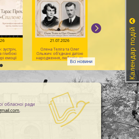
Календар подій
026
21.07.2026
20.07.2026
 зустріч,
Олена Теліга та Олег
Мистецтво розпізна
 глибокі
Ольжич: об’єднані датою
фейків
рі емоції
народження, любов’ю до
Всі новини
України та жертовністю
заради неї
ої обласної ради
gmail.com
,