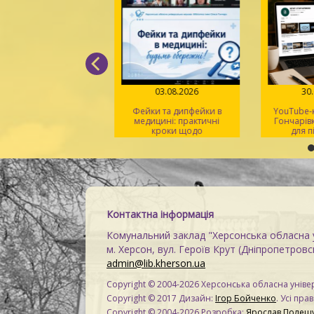
05.08.2026
03.08.2026
30
д поміж рядків» –
Фейки та дипфейки в
YouTube-к
 світла, віри й надії
медицині: практичні
Гончарівк
кроки щодо
для п
розпізнавання
на
Контактна інформація
Комунальний заклад "Херсонська обласна у
м. Херсон, вул. Героїв Крут (Дніпропетровсь
admin@lib.kherson.ua
Copyright © 2004-2026 Херсонська обласна універ
Copyright © 2017 Дизайн:
Ігор Бойченко
. Усі пра
Copyright © 2004-2026 Розробка:
Ярослав Полещ