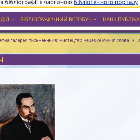
та бібліографії є частиною
бібліотечного порталу
ДДІЛ
БІБЛІОГРАФІЧНИЙ ВСЕОБУЧ
НАШІ ПУБЛІКАЦ
тна галерея письменників: мистецтво через обличчя слова
З
Ч