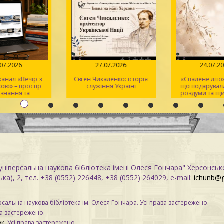
.07.2026
27.07.2026
24.07.2
анал «Вечір з
Євген Чикаленко: історія
«Спалене літо»:
ою» – простір
служіння Україні
що подарувала
ізнання та
роздуми та щи
тхнення
ніверсальна наукова бібліотека імені Олеся Гончара" Херсонськ
ка), 2, тел. +38 (0552) 226448, +38 (0552) 264029, e-mail:
ichunb@
сальна наукова бібліотека ім. Олеся Гончара. Усі права застережено.
ва застережено.
ук
. Усі права застережено.