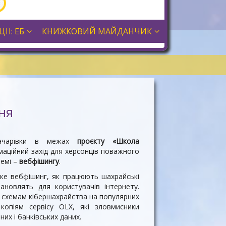
ІЇ: ЕБ
КНИЖКОВИЙ МАЙДАНЧИК
ня
ончарівки в межах
проєкту «Школа
маційний захід для херсонців поважного
темі –
вебфішингу
.
таке вебфішинг, як працюють шахрайські
ановлять для користувачів інтернету.
 схемам кібершахрайства на популярних
копіям сервісу OLX, які зловмисники
их і банківських даних.