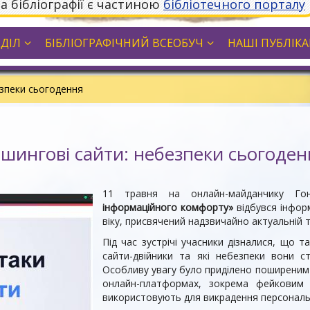
та бібліографії є частиною
бібліотечного порталу
ДДІЛ
БІБЛІОГРАФІЧНИЙ ВСЕОБУЧ
НАШІ ПУБЛІКАЦ
езпеки сьогодення
ішингові сайти: небезпеки сьогоден
11 травня на онлайн-майданчику Г
інформаційного комфорту»
відбувся інфор
віку, присвячений надзвичайно актуальній 
Під час зустрічі учасники дізналися, що 
сайти-двійники та які небезпеки вони ст
Особливу увагу було приділено поширеним
онлайн-платформах, зокрема фейковим 
використовують для викрадення персональн