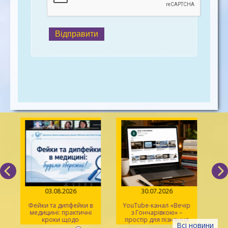
Відправити
03.08.2026
30.07.2026
Фейки та дипфейки в
YouTube-канал «Вечір
медицині: практичні
з Гончарівкою» –
кроки щодо
простір для пізнання
Всі новини
розпізнавання
та натхнення