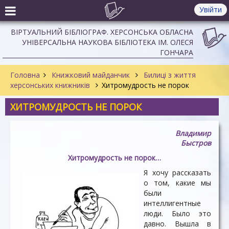
Увійти
ВІРТУАЛЬНИЙ БІБЛІОГРАФ. ХЕРСОНСЬКА ОБЛАСНА
УНІВЕРСАЛЬНА НАУКОВА БІБЛІОТЕКА ІМ. ОЛЕСЯ
ГОНЧАРА
Головна
Книжковий майданчик
Билиці з життя
херсонських книжників
Хитромудрость не порок
ХИТРОМУДРОСТЬ НЕ ПОРОК
Владимир
Быстров
Хитромудрость не порок…
Я хочу рассказать
о том, какие мы
были
интеллигентные
люди. Было это
давно. Вышла в