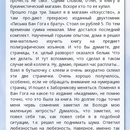
прочесть не смог. Одним словом, отнес я книгу в
букинистический магазин. Вскоре кто-то ее купил.
Прошло года три. Зашел я в магазин «Искусство», а
там про-дают прекрасно изданный двухтомник
«Письма Ван Гога к брату». Стоил он рублей 5. По тем
временам сумма немалая. Мне достался последний
комплект. Наученный горьким опытом, дома я решил
вни-мательно изучить книгу на предмет
полиграфических изъянов. И что Вы думаете, две
страницы, т.е. целый разворот оказался белым. Что
же делать. И тут вспоминаю, что сделал в таком
случае мой коллега. Ну, думаю, пришел час расплаты…
Взял я бутылочку с клеем и очень аккуратно склеил
эти две странички. Очень хорошо получилось,
особенно, если не обращать внимание на нумерацию
страниц. И пошел к Заборникову меняться. Поменял я
Ван Гога на какое-то издание «Академии», не помню
точно, что это была за книга. Но долгие годы точил
меня червь сомнения: заметил ли Володя мою
маленькую хитрость? Думалось, что заметил, но
повел себя так, как повел себя я в подобной
ситуации, т.е. решил не поднимать шума. Ответил
любезностью на любезность. Наверное, именно так