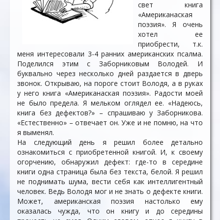
свет книга
«Американаская
поэзия». Я очень
хотел ее
приобрести, т.к.
меня интересовали 3-4 ранних американских псалма.
Поделился этим с Заборниковым Володей. И
буквально через несколько дней раздается в дверь
звонок. Открываю, на пороге стоит Володя, а в руках
у него книга «Американаская поэзия». Радости моей
не было предела. Я мельком оглядел ее. «Надеюсь,
книга без дефектов?» – спрашиваю у Заборникова.
«Естественно» – отвечает он. Уже и не помню, на что
я выменял.
На следующий день я решил более детально
ознакомиться с приобретенной книгой. И, к своему
огорчению, обнаружил дефект: где-то в середине
книги одна страница была без текста, белой. Я решил
не поднимать шума, вести себя как интеллигентный
человек. Ведь Володя мог и не знать о дефекте книги.
Может, американская поэзия настолько ему
оказалась чужда, что он книгу и до середины