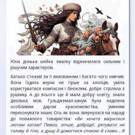
Юна донька шейха змалку відзначилася сильним і
рішучим характером.
Батько стежив за її вихованням і багато чого навчив.
Вона їздила верхи не гірше за хлопців, уміла
користуватися компасом і біноклем, добре стріляла з
рушниці. А до всього ще й мала добру освіту, знала
декілька мов. Гульджемал-ханум була наділена
особливим даром красномовства, умінням
переконувати інших. Ось як вона звернулася на нараді
до поважного товариства: «
Ви хочете ввіритися
лютим катам? Певно, ліпше, добродії, рятувати не
голову й тіло, а душу й домогтися спокою й слави... Я