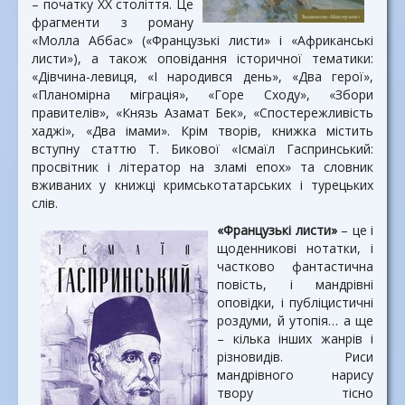
– початку XX століття. Це
фрагменти з роману
«Молла Аббас» («Французькі листи» і «Африканські
листи»), а також оповідання історичної тематики:
«Дівчина-левиця, «І народився день», «Два герої»,
«Планомірна міграція», «Горе Сходу», «Збори
правителів», «Князь Азамат Бек», «Спостережливість
хаджі», «Два імами». Крім творів, книжка містить
вступну статтю Т. Бикової «Ісмаїл Гаспринський:
просвітник і літератор на зламі епох» та словник
вживаних у книжці кримськотатарських і турецьких
слів.
«Французькі листи»
– це і
щоденникові нотатки, і
частково фантастична
повість, і мандрівні
оповідки, і публіцистичні
роздуми, й утопія… а ще
– кілька інших жанрів і
різновидів. Риси
мандрівного нарису
твору тісно