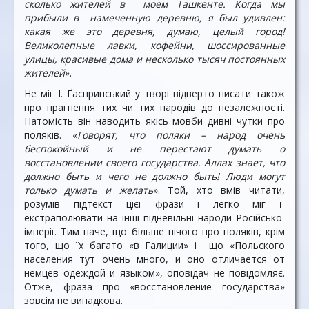
сколько жителей в моем Ташкенте. Когда мы
прибыли в намеченную деревню, я был удивлен:
какая же это деревня, думаю, целый город!
Великолепные лавки, кофейни, шоссированные
улицы, красивые дома и несколько тысяч постоянных
жителей
».
Не міг І. Ґаспринський у творі відверто писати також
про прагнення тих чи тих народів до незалежності.
Натомість він наводить якісь мовби дивні чутки про
поляків. «
Говорят, что поляки – народ очень
беспокойный и не перестают думать о
восстановлении своего государства. Аллах знает, что
должно быть и чего не должно быть! Люди могут
только думать и желать
». Той, хто вмів читати,
розумів підтекст цієї фрази і легко міг її
екстраполювати на інші підневільні народи Російської
імперії. Тим паче, що більше нічого про поляків, крім
того, що їх багато «в Галиции» і що «Польского
населения тут очень много, и оно отличается от
немцев одеждой и языком», оповідач не повідомляє.
Отже, фраза про «восстановление государства»
зовсім не випадкова.