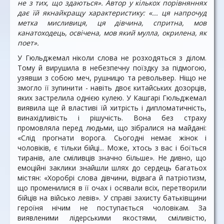
не з тих, що здаються». Автор у кількох порівняннях
дає їй якнайкращу характеристику: «... ця напрочуд
метка мисливиця, ця дівчина, спритна, мов
канатоходець, освічена, мов який мулла, окрилена, як
поет».
У Гюльджемал ніколи слова не розходяться з ділом.
Тому й вирушила в небезпечну поїздку за підмогою,
узявши з собою меч, рушницю та револьвер. Ніщо не
змогло її зупинити - навіть двоє китайських дозорців,
яких застрелила однією кулею. У Кашгарі Гюльджемал
виявила ще й властиві їй хитрість і дипломатичність,
винахідливість і рішучість. Вона без страху
промовляла перед людьми, що зібралися на майдані:
«Слід прогнати ворога. Сьогодні немає жінок і
чоловіків, є тільки бійці... Може, хтось з вас і боїться
тиранів, але сміливців значно більше». Не дивно, що
емоційні заклики знайшли шлях до сердець багатьох
містян: «Хоробрі слова дівчини, відвага й патріотизм,
що променилися в її очах і осявали всіх, перетворили
бійців на військо левів». У справі захисту батьківщини
героїня нічим не поступається чоловікам. За
виявленими лідерськими якостями, сміливістю,