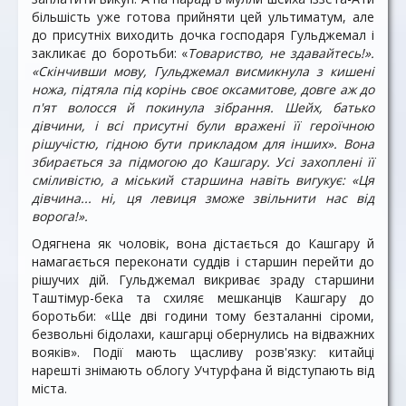
більшість уже готова прийняти цей ультиматум, але
до присутніх виходить дочка господаря Гульджемал і
закликає до боротьби: «
Товариство, не здавайтесь!».
«Скінчивши мову, Гульджемал висмикнула з кишені
ножа, підтяла під корінь своє оксамитове, довге аж до
п'ят волосся й покинула зібрання. Шейх, батько
дівчини, і всі присутні були вражені її героїчною
рішучістю, гідною бути прикладом для інших». Вона
збирається за підмогою до Кашгару. Усі захоплені її
сміливістю, а міський старшина навіть вигукує: «Ця
дівчина... ні, ця левиця зможе звільнити нас від
ворога!».
Одягнена як чоловік, вона дістається до Кашгару й
намагається переконати суддів і старшин перейти до
рішучих дій. Гульджемал викриває зраду старшини
Таштімур-бека та схиляє мешканців Кашгару до
боротьби: «Ще дві години тому безталанні сіроми,
безвольні бідолахи, кашгарці обернулись на відважних
вояків». Події мають щасливу розв'язку: китайці
нарешті знімають облогу Учтурфана й відступають від
міста.