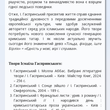
рішучістю, розумом та винахідливістю вона є взірцем
гідної людської поведінки.
Отже, І. Гаспринський присвятив життя справі єднання
традиційної духовності з передовими досягненнями
європейської культури, чим здобув заслужений
авторитет серед усіх ісламських народів. Його твори
потребують нового осмислення сучасної генерацією
кримських татар. І як ніколи актуально звучить
сьогодні його знаменитий девіз «
Тільда, фікірде, іште
Бірлік» = «Єдність у мові, вірі і справах
».
Твори Ісмаїла Гаспринського:
Гаспринський І. Молла Аббас. Вибрані літературні
твори / І. Гаспринський. – Київ : Майстер Книг, 2024.
– 256 с.
Гаспринський І. Сонце зійшло / І. Гаспринський. –
Сімферополь, 2004. – 189 с.
Гаспринський І. Французькі листи : урив. з роману / І.
Гаспринський // І народився день :
кримськотатарська проза українською. – Київ :