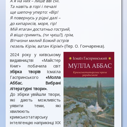
А я на них – лише вві сні.
Та навіть в горі і печалі
ще шепочу уперто: «Вір!
Я повернусь у рідні далі –
до кипарисів, моря, гір!
Мій ятаган достатньо гострий,
й віщо гримить, (ти чуєш?), грім,
Вітчизни милий Божий острів
гюзель Кірім, ватан Кірім!»
(Пер. О. Гончаренка).
2024 року у київському
видавництві «Майстер
Книг» побачила світ
збірка творів
Ісмаїла
Гаспринського
«Молла
Аббас. Вибрані
літературні твори».
До збірки увійшли твори,
які дають можливість
уявити теми, які
хвилюють
кримськотатарську
інтелігенцію наприкінці XIX