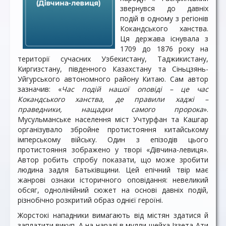
звернувся до давніх
подій в одному з регіонів
Кокандського ханства.
Ця держава існувала з
1709 до 1876 року на
території сучасних Узбекистану, Таджикистану,
Киргизстану, південного Казахстану та Сіньцзянь-
Уйгурського автономного району Китаю. Сам автор
зазначив: «
Час подій нашої оповіді – це час
Кокандського ханства, де правили хаджі –
праведники, нащадки самого пророка
».
Мусульманське населення міст Учтурфан та Кашгар
організувало збройне протистояння китайському
імперському війську. Один з епізодів цього
протистояння зображено у творі «Дівчина-левиця».
Автор робить спробу показати, що може зробити
людина задля Батьківщини. Цей епічний твір має
жанрові ознаки історичного оповідання: невеликий
обсяг, однолінійний сюжет на основі давніх подій,
різнобічно розкритий образ однієї героїні.
Жорстокі нападники вимагають від містян здатися й
заплатити викуп. А на нараді в мулли шейха Іззета-Ати