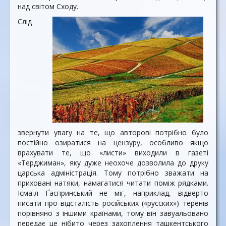
над світом Сходу.
Слід
звернути увагу на те, що авторові потрібно було
постійно озиратися на цензуру, особливо якщо
врахувати те, що «листи» виходили в газеті
«Терджиман», яку дуже неохоче дозволила до друку
царська адміністрація. Тому потрібно зважати на
приховані натяки, намагатися читати поміж рядками.
Ісмаїл Ґаспринський не міг, наприклад, відверто
писати про відсталість російських («русских») теренів
порівняно з іншими країнами, тому він завуальовано
передає це нібито через захоплення ташкентського