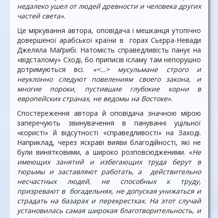
недалеко ушел от людей древности и человека других
частей света»
.
Це міркування автора, оповідача і мешканця утопічно
довершеної арабської країни в горах Сьєрра-Невади
Джеляла Маґрибі. Натомість справедливість панує на
«відсталому» Сході, бо приписів ісламу там непорушно
дотримуються всі.
«<…> мусульмане строго и
неуклонно следуют повелениям своего закона, и
многие пороки, пустившие глубокие корни в
европейских странах, не ведомы на Востоке».
Спостереження автора й оповідача значною мірою
заперечують звинувачення в пануванні уцільної
«користі» й відсутності «справедливості» на Заході.
Наприклад, через яскраві вияви благодійності, які не
були винятковими, а широко розповсюдженими. «
Не
имеющих занятий и избегающих труда берут в
тюрьмы и заставляют работать, а действительно
несчастных людей, не способных к труду,
призревают в богадельнях, не допуская унижаться и
страдать на базарах и перекрестках. На этот случай
установилась самая широкая благотворительность, и