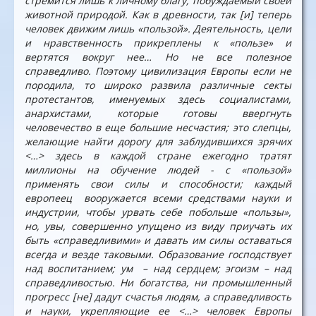
стремится лишь к личному благу, побуждаемый своей
животной природой. Как в древности, так [и] теперь
человек движим лишь «пользой». Деятельность, цели
и нравственность прикреплены к «пользе» и
вертятся вокруг нее… Но не все полезное
справедливо. Поэтому цивилизация Европы если не
породила, то широко развила различные секты
протестантов, именуемых здесь социалистами,
анархистами, которые готовы ввергнуть
человечество в еще большие несчастия; это слепцы,
желающие найти дорогу для заблудившихся зрячих
<…> здесь в каждой стране ежегодно тратят
миллионы на обучение людей - с «пользой»
применять свои силы и способности; каждый
европеец вооружается всеми средствами науки и
индустрии, чтобы урвать себе побольше «пользы»,
но, увы, совершенно упущено из виду приучать их
быть «справедливими» и давать им силы оставаться
всегда и везде таковыми. Образование господствует
над воспитанием; ум – над сердцем; эгоизм – над
справедливостью. Ни богатства, ни промышленный
прогресс [не] дадут счастья людям, а справедливость
и науки, укрепляющие ее <…> человек Европы