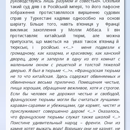
руководствуясь лишь разумом и совестью
». Оскільки
такий суд діяв і в Російській імперії, то його пафосне
зображення протиставлялося вирішенню судових
справ у Туркестані кадіями одноосібно на основі
шаріату. Більше того, навіть в’язниця у Франції
викликає захоплення у Молли Аббаса. Її він
протиставляє китайській тюрмі, але можна
припускати, що маються на увазі також в’язниці й
тюркські, і російські. «
<…> меня подвезли к
громадному, как казарма, и красивому, как ханский
дворец, дому и заперли в одну из его комнат с
маленьким окном с решеткой и толстой тяжелой
дверью. Я был в тюрьме <…>». «Французская тюрьма
не то что китайская. Здесь содержат обвиняемых и
обвиненных весьма прилично. Помещения чистые,
пища хорошая, обращение вежливое, хотя и строгое.
Если бы человек не дорожил честью и свободой,
французские тюрьмы могли бы считаться лучшими-
караван-сараями и убежищами, где кормят, чистят и
прислуживают совершенно даром! <…> Оказалось,
что французские тюрьмы служат также школой <…>
Поистине удивительный народ – френги. Они из
камня хотят выжать воду! Воришку они не казнят, не