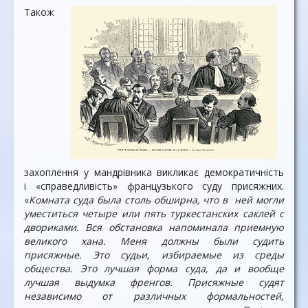
Також
захоплення у мандрівника викликає демократичність
і «справедливість» французького суду присяжних.
«
Комната суда была столь обширна, что в ней могли
уместиться четыре или пять туркестанских саклей с
двориками. Вся обстановка напоминала приемную
великого хана. Меня должны были судить
присяжные. Это судьи, избираемые из среды
общества. Это лучшая форма суда, да и вообще
лучшая выдумка френгов. Присяжные судят
независимо от различных формальностей,