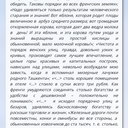
обидеть. Таковы порядки во всех френгских землях»;
«Надо удивляться только результатам человеческого
старания и знания! Вот яблоня, которая родит плоды
величиною в арбуз среднего размера; вот громадная
откормленная корова, которая дает два ведра молока
в день! И эта яблоня, и эта корова путем ухода и
знаний выращены из простой кислицы и
обыкновенной, мало молочной коровы!»; «Чистота и
порядок венских улиц, правда, довольно узких и
кривых, производят самое лучшее впечатление, а
целые горы красивых и капитальных построек,
нависших над улицами, невольно возбуждали мою
зависть, когда я вспоминал мизерные лачужки
родного Ташкента»; «<…> столь хорошее помещение
в отеле <…> стоило в сутки всего три рубля. Как
френги умудряются соединять столько богатства и
удобства с дешевизной – положительно не
понимаю!»; «<…> я исходил порядочно улиц и
базаров, удивляясь баснословному богатству и
роскоши торговли и жизни
»; «
Железные дороги почти
повсеместны, конки и омнибусы во все стороны, а
обыкновенных извозчиков до ста тысяч, т. е. столько,