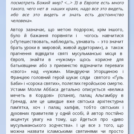
посмотреть Божий мир? <…> 3) в Европе есть много
такого, чего нет в наших краях, надо все это видеть,
ибо все это видеть и знать есть достоинство
человека»
.
Автор зазначає, що метою подорожі, крім іншого,
було й бажання порівняти і чогось навчитися
(«Путешествовать, наблюдать, узнавать – это значит
брать уроки в мировой, живой аудитории»), а також
прагнення відвідати святі мусульманські місця в
Європі, знайти в «чужому» щось корисне для
батьківщини або з приємністю відзначити переваги
«свого» над «чужим». Мандруючи Угорщиною і
Францією головний герой шукає сліди святого «Ґуль
Баби» і «сорока святих», полеглих геройською смертю.
Устами Молли Аббаса детально описується «велика
мечеть в Кордові» (Іспанія), палац Альгамбру в
Гренаді, але це швидше вже світська архітектурна
пам’ятка, хоч і палац халіфів, тобто світських і
духовних правителів у одній особі, й автор постійно
акцентує увагу на тому, що йдеться про «диво
мусульманського зодчества». І це все з того, що
можна назвати ісламськими святинями чи просто