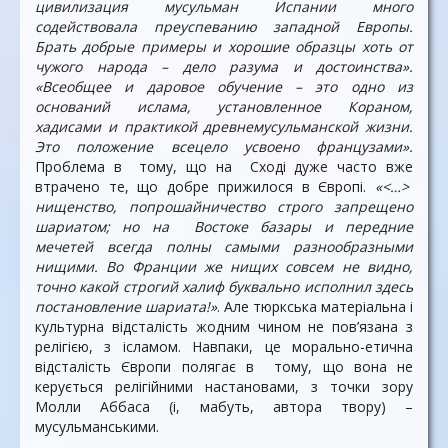
цивилизация мусульман Испании много
содействовала преуспеванию западной Европы.
Брать добрые примеры и хорошие образцы хоть от
чужого народа – дело разума и достоинства».
«Всеобщее и даровое обучение – это одно из
оснований ислама, установленное Кораном,
хадисами и практикой древнемусульманской жизни.
Это положение всецело усвоено французами».
Проблема в тому, що на Сході дуже часто вже
втрачено те, що добре прижилося в Європі.
«<…>
нищенство, попрошайничество строго запрещено
шариатом; но на Востоке базары и передние
мечетей всегда полны самыми разнообразными
нищими. Во Франции же нищих совсем не видно,
точно какой строгий халиф буквально исполнил здесь
постановление шариата!»
. Але тюркська матеріальна і
культурна відсталість жодним чином не пов’язана з
релігією, з ісламом. Навпаки, це морально-етична
відсталість Європи полягає в тому, що вона не
керується релігійними настановами, з точки зору
Молли Аббаса (і, мабуть, автора твору) –
мусульманськими.