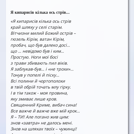
Я кипарисів кілька ось стрів...
«Я кипарисів кілька ось стрів
край шляху у селі старім.
Вітчизни милий Божий острів –
гюзель Кірім, ватан Кірім,
пробач, що був далеко досі…
що … невідомо був і ким…
Простую. Ноги мої босі
з трави збивають пил віків.
Я заблукав-був… і «не трохи»…
Тонув у попелі й піску…
Всі полини й чортополохи
в твій обрій точать млу гірку.
І в тім також - моя провина,
яку змиває лише кров.
Священний Криме, вибач сина!
Все важче й важче вже мій крок…
Я – ТИ! Але погано жив цим:
знов «завтра» не далось мені.
Знов на шляхах твоїх – чужинці!