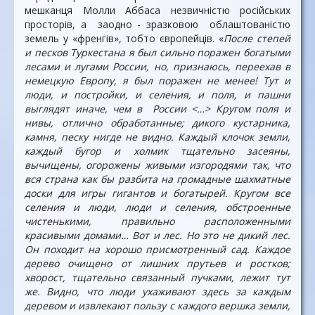
мешканця Молли Аббаса незвичністю російських
просторів, а заодно - зразковою облаштованістю
земель у «френгів», тобто європейців. «
После степей
и песков Туркестана я был сильно поражен богатыми
лесами и лугами России, но, признаюсь, переехав в
немецкую Европу, я был поражен не менее! Тут и
люди, и постройки, и селения, и поля, и пашни
выглядят иначе, чем в России <…> Кругом поля и
нивы, отлично обработанные; дикого кустарника,
камня, песку нигде не видно. Каждый клочок земли,
каждый бугор и холмик тщательно засеяны,
вычищены, огорожены живыми изгородями так, что
вся страна как бы разбита на громадные шахматные
доски для игры гигантов и богатырей. Кругом все
селения и люди, люди и селения, обстроенные
чистенькими, правильно расположенными
красивыми домами… Вот и лес. Но это не дикий лес.
Он походит на хорошо присмотренный сад. Каждое
дерево очищено от лишних прутьев и ростков;
хворост, тщательно связанный пучками, лежит тут
же. Видно, что люди ухаживают здесь за каждым
деревом и извлекают пользу с каждого вершка земли,