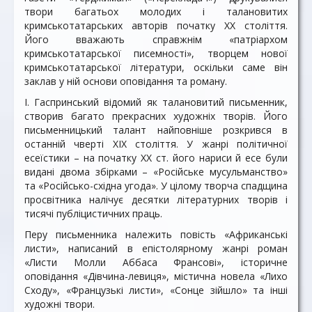
твори багатьох молодих і талановитих
кримськотатарських авторів початку ХХ століття.
Його вважають справжнім «патріархом
кримськотатарської писемності», творцем нової
кримськотатарської літератури, оскільки саме він
заклав у ній основи оповідання та роману.
І. Гаспринський відомий як талановитий письменник,
створив багато прекрасних художніх творів. Його
письменницький талант найповніше розкрився в
останній чверті XIX століття. У жанрі політичної
есеїстики – на початку XX ст. його нариси й есе були
видані двома збірками – «Російське мусульманство»
та «Російсько-східна угода». У цілому творча спадщина
просвітника налічує десятки літературних творів і
тисячі публіцистичних праць.
Перу письменника належить повість «Африканські
листи», написаний в епістолярному жанрі роман
«Листи Молли Аббаса Франсові», історичне
оповідання «Дівчина-левиця», містична новела «Лихо
Сходу», «Французькі листи», «Сонце зійшло» та інші
художні твори.