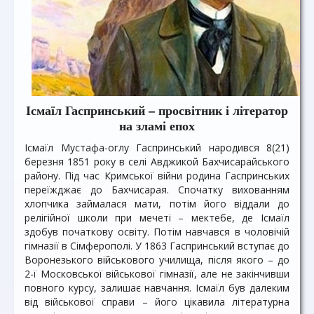
Ісмаїл Гаспринський – просвітник і літератор
на зламі епох
Ісмаїл Мустафа-оглу Гаспринський народився 8(21)
березня 1851 року в селі Авджикой Бахчисарайського
району. Під час Кримської війни родина Гаспринських
переїжджає до Бахчисарая. Спочатку вихованням
хлопчика займалася мати, потім його віддали до
релігійної школи при мечеті – мектебе, де Ісмаїл
здобув початкову освіту. Потім навчався в чоловічій
гімназії в Сімферополі. У 1863 Гаспринський вступає до
Воронезького військового училища, після якого – до
2-ї Московської військової гімназії, але не закінчивши
повного курсу, залишає навчання. Ісмаїл був далеким
від військової справи – його цікавила літературна