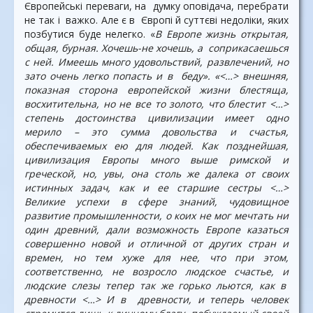
Європейські переваги, на думку оповідача, перебрати
не так і важко. Але є в Європі й суттєві недоліки, яких
позбутися буде нелегко. «
В Европе жизнь открытая,
общая, бурная. Хочешь-не хочешь, а соприкасаешься
с ней. Имеешь много удовольствий, развлечений, но
зато очень легко попасть и в беду». «<…> внешняя,
показная сторона европейской жизни блестяща,
восхитительна, но не все то золото, что блестит <…>
степень достоинства цивилизации имеет одно
мерило – это сумма довольства и счастья,
обеспечиваемых ею для людей. Как позднейшая,
цивилизация Европы много выше римской и
греческой, но, увы, она столь же далека от своих
истинных задач, как и ее старшие сестры <…>
Великие успехи в сфере знаний, чудовищное
развитие промышленности, о коих не мог мечтать ни
один древний, дали возможность Европе казаться
совершенно новой и отличной от других стран и
времен, но тем хуже для нее, что при этом,
соответственно, не возросло людское счастье, и
людские слезы тепер так же горько льются, как в
древности <…> И в древности, и теперь человек