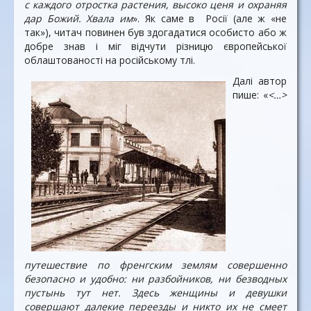
с каждого отростка растения, высоко ценя и охраняя
дар Божий. Хвала им
». Як саме в Росії (але ж «не
так»), читач повинен був здогадатися особисто або ж
добре знав і міг відчути різницю європейської
облаштованості на російському тлі.
Далі автор
пише: «
<…>
путешествие по френгским землям совершенно
безопасно и удобно: ни разбойников, ни безводных
пустынь тут нет. Здесь женщины и девушки
совершают далекие переезды и никто их не смеет