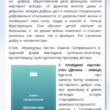
на доброе, общественное дело французы охотно
жертвуют всегда». «У френгов многие дамы и
девушки, жаждая добрых дел и помощи страдающим,
добровольно отказываются от удовольствий жизни и
посвящают свои силы, труды и знания в пользу
бедствующих. Они обучают детей, смотрят за
больными, а во время войны помогают и спасают
раненых, как своих, так и вражьих. Это служение
добру и человечеству
».
Отже, «Французькі листи» Ісмаїла Гаспринського в
художній формі викладали суспільно-політичну,
просвітницьку, культурологічну програму автора.
В
оповіданні «Арслан-
к'из» (Дівчина – левиця)
йдеться про
запеклу битву новизни і
застарілого, добра і зла,
про приховану в давніх
легендах історію
стародавнього
кримськотатарського
народу. І. Гаспринський