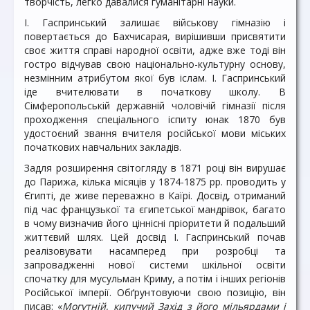
творчість, легко давалися гуманітарні науки.
І. Гаспринський залишає військову гімназію і
повертається до Бахчисарая, вирішивши присвятити
своє життя справі народної освіти, адже вже тоді він
гостро відчував свою національно-культурну основу,
незмінним атрибутом якої був іслам. І. Гаспринський
іде вчителювати в початкову школу. В
Сімферопольській державній чоловічій гімназії після
проходження спеціального іспиту юнак 1870 був
удостоєний звання вчителя російської мови міських
початкових навчальних закладів.
Задля розширення світогляду в 1871 році він вирушає
до Парижа, кілька місяців у 1874-1875 рр. проводить у
Єгипті, де живе переважно в Каїрі. Досвід, отриманий
під час французької та єгипетської мандрівок, багато
в чому визначив його ціннісні пріоритети й подальший
життєвий шлях. Цей досвід І. Гаспринський почав
реалізовувати насамперед при розробці та
запровадженні нової системи шкільної освіти
спочатку для мусульман Криму, а потім і інших регіонів
Російської імперії. Обґрунтовуючи свою позицію, він
писав: «
Могутній, кипучий Захід з його мільярдами і