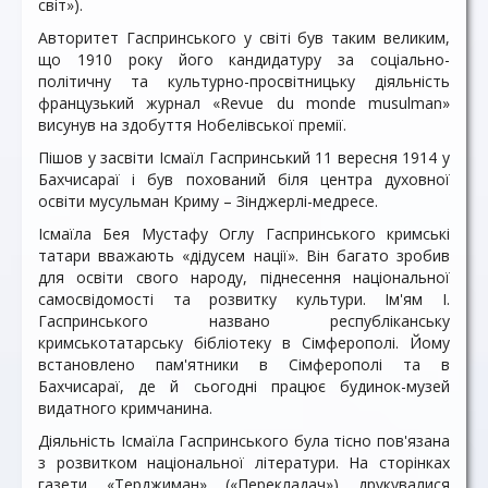
світ»).
Авторитет Гаспринського у світі був таким великим,
що 1910 року його кандидатуру за соціально-
політичну та культурно-просвітницьку діяльність
французький журнал «Revue du monde musulman»
висунув на здобуття Нобелівської премії.
Пішов у засвіти Ісмаїл Гаспринський 11 вересня 1914 у
Бахчисараї і був похований біля центра духовної
освіти мусульман Криму – Зінджерлі-медресе.
Ісмаїла Бея Мустафу Оглу Гаспринського кримські
татари вважають «дідусем нації». Він багато зробив
для освіти свого народу, піднесення національної
самосвідомості та розвитку культури. Ім'ям І.
Гаспринського названо республіканську
кримськотатарську бібліотеку в Сімферополі. Йому
встановлено пам'ятники в Сімферополі та в
Бахчисараї, де й сьогодні працює будинок-музей
видатного кримчанина.
Діяльність Ісмаїла Гаспринського була тісно пов'язана
з розвитком національної літератури. На сторінках
газети «Терджиман» («Перекладач») друкувалися