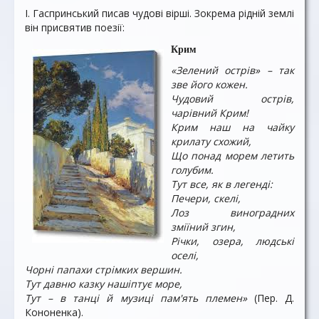
І. Гаспринський писав чудові вірші. Зокрема рідній землі
він присвятив поезії:
Крим
«Зелений острів» – так
зве його кожен.
Чудовий острів,
чарівний Крим!
Крим наш на чайку
крилату схожий,
Що понад морем летить
голубим.
Тут все, як в легенді:
Печери, скелі,
Лоз виноградних
зміїний згин,
Річки, озера, людські
оселі,
Чорні папахи стрімких вершин.
Тут давню казку нашіптує море,
Тут – в танці й музиці пам'ять племен»
(Пер. Д.
Кононенка).