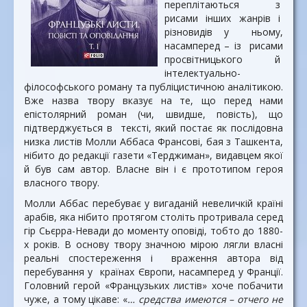
переплітаються з
рисами інших жанрів і
різновидів у ньому,
насамперед – із рисами
просвітницького й
інтелектуально-
філософського роману та публіцистичною аналітикою.
Вже назва твору вказує на те, що перед нами
епістолярний роман (чи, швидше, повість), що
підтверджується в тексті, який постає як послідовна
низка листів Молли Аббаса Франсові, бая з Ташкента,
нібито до редакції газети «Терджиман», видавцем якої
й був сам автор. Власне він і є прототипом героя
власного твору.
Молли Аббас перебуває у вигаданій невеличкій країні
арабів, яка нібито протягом століть протривала серед
гір Сьєрра-Невади до моменту оповіді, тобто до 1880-
х років. В основу твору значною мірою лягли власні
реальні спостереження і враження автора від
перебування у країнах Європи, насамперед у Франції.
Головний герой «Французьких листів» хоче побачити
чуже, а тому цікаве: «
… средства имеются – отчего не