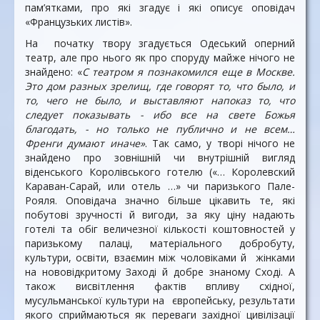
пам’ятками, про які згадує і які описує оповідач
«Французьких листів».
На початку твору згадується Одеський оперний
театр, але про нього як про споруду майже нічого не
знайдено: «
С театром я познакомился еще в Москве.
Это дом разных зрелищ, где говорят то, что было, и
то, чего не было, и выставляют напоказ то, что
следует показывать - ибо все на свете Божья
благодать, - но только не публично и не всем…
Френги думают иначе»
. Так само, у творі нічого не
знайдено про зовнішній чи внутрішній вигляд
віденського Королівського готелю («… Королевский
Караван-Сарай, или отель …» чи паризького Пале-
Рояля. Оповідача значно більше цікавить те, які
побутові зручності й вигоди, за яку ціну надають
готелі та обіг величезної кількості коштовностей у
паризькому палаці, матеріального добробуту,
культури, освіти, взаємин між чоловіками й жінками
на нововідкритому Заході й добре знаному Сході. А
також висвітлення фактів впливу східної,
мусульманської культури на європейську, результати
якого сприймаються як переваги західної цивілізації