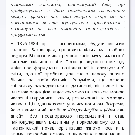
широкими знаннями, язичницький Схід, що
пробуджується, з його незліченним населенням
можуть здавити нас, мов лещата, якщо ми не
поквапимося як слід згуртуватися, просвітитися і
розвинути на всю широчінь працездатність і
продуктивність».
У 1876-1884 рр. І. Гаспринський, будучи міським
головою Бахчисарая, проводить кілька масштабних
реформ. Він розпочинає реорганізацію мусульманської
системи шкільної освіти. Творець звукового методу
мріяв про формування національної інтелектуальної
еліти, здатної зробити для свого народу значно
більше за своїх батьків. Розуміючи, що основи
світогляду закладаються в дитинстві, він пише і за
власною редакцією видає кримськотатарською мовою
численні підручники і книги, розраховані на молодих
читачів. Ці видання користувалися попитом. Зокрема,
його навчальний посібник «Ходжа-і-суб’ян» («Учитель
дітей») був неодноразово перевиданий і став
найпопулярнішим виданням у тюркомовному світі. І.
Гаспринський почав організацію жіночої освіти в
Криму, розробив основи з вивчення рідної мови і