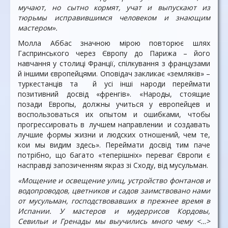
мучают, но сытно кормят, учат и выпускают из
тюрьмы исправившимся человеком и знающим
мастером».
Молла Аббас значною мірою повторює шлях
Гаспринського через Європу до Парижа – його
навчання у столиці Франції, спілкування з французами
й іншими європейцями. Оповідач закликає «земляків» –
туркестанців та й усі інші народи переймати
позитивний досвід «френгів». «Народы, стоящие
позади Европы, должны учиться у европейцев и
воспользоваться их опытом и ошибками, чтобы
прогрессировать в лучшем направлении и создавать
лучшие формы жизни и людских отношений, чем те,
кои мы видим здесь». Переймати досвід тим паче
потрібно, що багато «теперішніх» переваг Європи є
насправді запозиченням якраз зі Сходу, від мусульман.
«Мощение и освещение улиц, устройство фонтанов и
водопроводов, цветников и садов заимствовано нами
от мусульман, господствовавших в прежнее время в
Испании. У мастеров и мудеррисов Кордовы,
Севильи и Гренады мы выучились много чему <…>