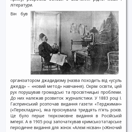
літератури.
Він був
організатором джадидизму (назва походить від «усуль
джедід» – «новий метод» навчання). Окрім освіти, цей
рух порушував громадські та просвітницькі проблеми.
До них належав розвиток журналістики. У 1883 році І.
Гаспринський розпочав видання газети «Терджиман»
(«Перекладач»), яка проіснувала тридцять п'ять років.
Це було перше тюркомовне видання в Російській
імперії. А в 1905 році започаткував кримськотатарське
періодичне видання для жінок «Алємі нісван» («Жіночий