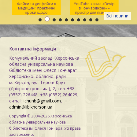
Фейки та дипфейки в
YouTube-канал «Вечір
медицині: практичні
з Гончарівкою» –
кроки щодо
простір для пізнання
Всі новини
розпізнавання
та натхнення
Контактна інформація
Комунальний заклад "Херсонська
обласна універсальна наукова
бібліотека імені Олеся Гончара"
Херсонської обласної ради
м. Херсон, вул. Героїв Крут
(Дніпропетровська), 2, тел. +38
(0552) 226448, +38 (0552) 264029,
e-mail:
ichunb@gmail.com
,
admin@lib.kherson.ua
Copyright © 2004-2026 Херсонська
обласна універсальна наукова
бібліотека ім. Олеся Гончара. Усі права
застережено.