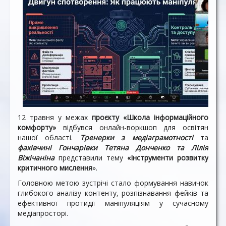
12 травня у межах
проєкту «Школа інформаційного
комфорту»
відбувся онлайн-воркшоп для освітян
нашої області.
Тренерки з медіаграмотності
та
фахівчині Гончарівки Тетяна Донченко та Лілія
Віжічаніна
представили тему
«Інструменти розвитку
критичного мислення
».
Головною метою зустрічі стало формування навичок
глибокого аналізу контенту, розпізнавання фейків та
ефективної протидії маніпуляціям у сучасному
медіапросторі.