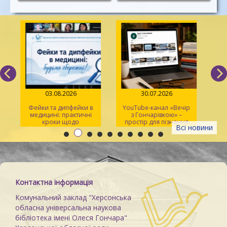
03.08.2026
30.07.2026
Фейки та дипфейки в
YouTube-канал «Вечір
медицині: практичні
з Гончарівкою» –
кроки щодо
простір для пізнання
Всі новини
розпізнавання
та натхнення
Контактна інформація
Комунальний заклад "Херсонська
обласна універсальна наукова
бібліотека імені Олеся Гончара"