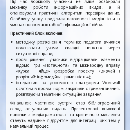
Під час воркшопу учасники не лише розбирали
механіку роботи інформаційних вкидів, а й
опановували практичні алгоритми перевірки даних.
Особливу увагу приділили важливості медіагігієни в
умовах повномасштабної інформаційної війни.
Практичний блок включав:
методику роз’яснення термінів: педагоги вчилися
пояснювати учням складні поняття через
ситуативні вправи;
ігрові рішення: учасники відпрацювали елементи
відомої гри «НотаЄнота» та міжнародну вправу
«Курка і яйце» (розробка проєкту «Вивчай і
розрізняй: інфомедійна грамотність»);
інтерактив: за допомогою платформи Wordwall
освітяни в ігровій формі закріпили отримані знання,
розв’язуючи тематичні ситуаційні завдання.
Фінальною частиною зустрічі став бібліографічний
огляд актуальних видань. Презентовані книжкові
новинки з медіаграмотності та критичного мислення
стануть надійним підґрунтям для інтеграції цих тем у
навчальний процес.