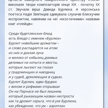
виконали твори композиторів кінця XIX - початку XX
ст. Звучали вірші Давида Бурлюка. А херсонська
поетеса Надія Звягінцев здивувала слухачів блискучим
експромтом, навіяним на неї «екзотичними» назвами
книг «гілейців»:
Среди будетлянских блюд
есть блюдо с именем «Бурлюк»
Бурлит новейшим ароматом –
и слово распадается на атом:
из них и дохлая луна
и молоко от кобылиц доимых
делимых на копыта и хвосты,
которые лысеют на глазах
у градоженщин и наездниц
и у судей, дряхлеющих в судках.
Бурлит Бурлюк, едва бурдюк
с вином и рифмами открывши
Он на Парнасе не был лишним,
который рыкающим назван неспроста
как та дрожит серьга, что в ухе Бурлюка,
как убеждение, что ум – аэроплан