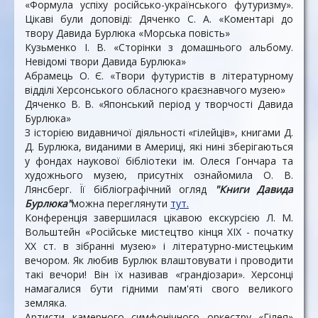
«Формула успіху російсько-українського футуризму».
Цікаві були доповіді: Дяченко С. А. «Коментарі до
твору Давида Бурлюка «Морська повість»
Кузьменко І. В. «Сторінки з домашнього альбому.
Невідомі твори Давида Бурлюка»
Абрамець О. Є. «Твори футуристів в літературному
відділі Херсонського обласного краєзнавчого музею»
Дяченко В. В. «Японський період у творчості Давида
Бурлюка»
З історією видавничої діяльності «гілейців», книгами Д.
Д. Бурлюка, виданими в Америці, які нині зберігаються
у фондах наукової бібліотеки ім. Олеся Гончара та
художнього музею, присутніх ознайомила О. В.
Лянсберг. Її бібліографічний огляд
"Книги Давида
Бурлюка"
можна переглянути
тут.
Конференція завершилася цікавою екскурсією Л. М.
Вольштейн «Російське мистецтво кінця XIX - початку
XX ст. в зібранні музею» і літературно-мистецьким
вечором. Як любив Бурлюк влаштовувати і проводити
такі вечори! Він їх називав «грандіозари». Херсонці
намагалися бути гідними пам'яті свого великого
земляка.
Артисти камерного симфонічного оркестру «Гілея»