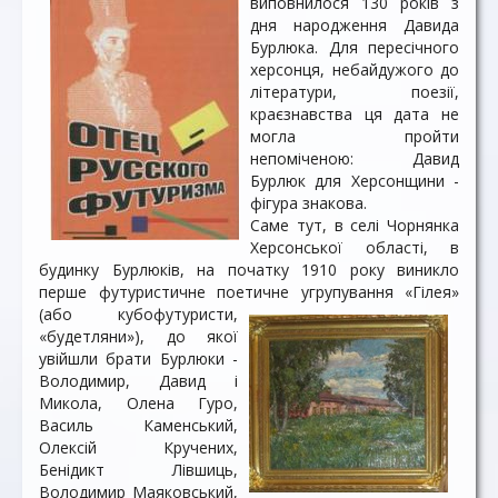
виповнилося 130 років з
дня народження Давида
Бурлюка. Для пересічного
херсонця, небайдужого до
літератури, поезії,
краєзнавства ця дата не
могла пройти
непоміченою: Давид
Бурлюк для Херсонщини -
фігура знакова.
Саме тут, в селі Чорнянка
Херсонської області, в
будинку Бурлюків, на початку 1910 року виникло
перше футуристичне поетичне угрупування
«Гілея»
(або кубофутуристи,
«будетляни»), до якої
увійшли брати Бурлюки -
Володимир, Давид і
Микола, Олена Гуро,
Василь Каменський,
Олексій Кручених,
Бенідикт Лівшиць,
Володимир Маяковський,