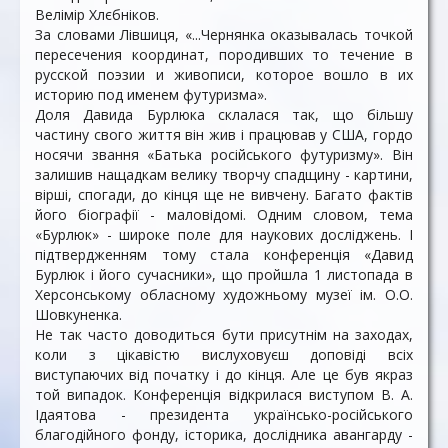
Велімір Хлєбніков.
За словами Лівшиця, «...Чернянка оказывалась точкой
пересечения координат, породивших то течение в
русской поэзии и живописи, которое вошло в их
историю под именем футуризма».
Доля Давида Бурлюка склалася так, що більшу
частину свого життя він жив і працював у США, гордо
носячи звання «Батька російського футуризму». Він
залишив нащадкам велику творчу спадщину - картини,
вірші, спогади, до кінця ще не вивчену. Багато фактів
його біографії - маловідомі. Одним словом, тема
«Бурлюк» - широке поле для наукових досліджень. І
підтвердженням тому стала конференція «Давид
Бурлюк і його сучасники», що пройшла 1 листопада в
Херсонському обласному художньому музеї ім. О.О.
Шовкуненка.
Не так часто доводиться бути присутнім на заходах,
коли з цікавістю вислуховуєш доповіді всіх
виступаючих від початку і до кінця. Але це був якраз
той випадок. Конференція відкрилася виступом В. А.
Ідаятова - президента українсько-російського
благодійного фонду, історика, дослідника авангарду -