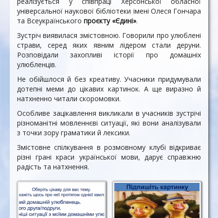
реалізується у співпраці Херсонської обласної
універсальної наукової бібліотеки імені Олеся Гончара
та Всеукраїнського
проєкту «Єдині»
.
Зустріч виявилася змістовною. Говорили про улюблені
страви, серед яких явним лідером стали деруни.
Розповідали захопливі історії про домашніх
улюбленців.
Не обійшлося й без креативу. Учасники придумували
дотепні меми до цікавих картинок. А ще виразно й
натхненно читали скоромовки.
Особливе зацікавлення викликали в учасників зустрічі
різноманітні мовленнєві ситуації, які вони аналізували
з точки зору граматики й лексики.
Змістовне спілкування в розмовному клубі відкриває
різні грані краси української мови, дарує справжню
радість та натхнення.