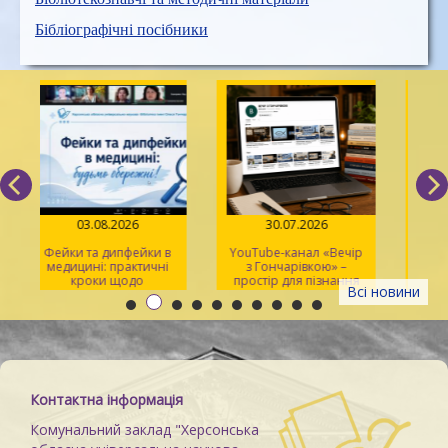
Бібліографічні посібники
03.08.2026
30.07.2026
Фейки та дипфейки в
YouTube-канал «Вечір
медицині: практичні
з Гончарівкою» –
кроки щодо
простір для пізнання
Всі новини
розпізнавання
та натхнення
Контактна інформація
Комунальний заклад "Херсонська