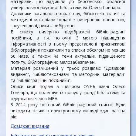
матеріали, що надійшли до Херсонської обласної
універсальної наукової бібліотеки ім. Олеся Гончара.
Довідники загального характеру, бібліотекознавчі та
методичні матеріали подані з вичерпною повнотою,
галузеві довідники – вибірково.
В списку вичерпно відображені бібліографічні
посібники, в т.ч. поточні. З метою підвищення
інформативності в ньому представлені прикнижкові
бібліографічні покажчики та списки обсягом не менше
50 назв, а також на теми актуальні, підвищеного
попиту, бібліографічно малозабезпечені.
Матеріал розміщений у трьох розділах: “Довідкові
видання”, “Бібліотекознавчі та методичні матеріали”
та “Бібліографічні посібники”.
Описи книг подані з шифром ОУНБ імені Олеся
Гончара, що полегшує їх пошук у фонді бібліотеки та
одержання через МБА.
З 2014 року поточний бібліографічний список буде
виходити тільки в електронному вигляді один раз на
рік.
Довідкові видання
Бібліотекознавчі та методичні матеріали