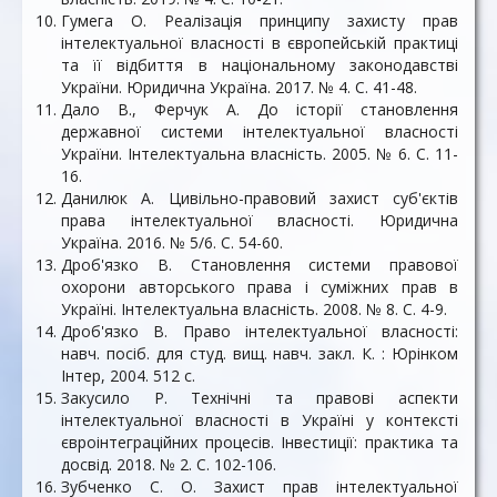
Гумега О. Реалізація принципу захисту прав
інтелектуальної власності в європейській практиці
та її відбиття в національному законодавстві
України. Юридична Україна. 2017. № 4. С. 41-48.
Дало В., Ферчук А. До історії становлення
державної системи інтелектуальної власності
України. Інтелектуальна власність. 2005. № 6. С. 11-
16.
Данилюк А. Цивільно-правовий захист суб'єктів
права інтелектуальної власності. Юридична
Україна. 2016. № 5/6. С. 54-60.
Дроб'язко В. Становлення системи правової
охорони авторського права і суміжних прав в
Україні. Інтелектуальна власність. 2008. № 8. С. 4-9.
Дроб'язко В. Право інтелектуальної власності:
навч. посіб. для студ. вищ. навч. закл. К. : Юрінком
Інтер, 2004. 512 с.
Закусило Р. Технічні та правові аспекти
інтелектуальної власності в Україні у контексті
євроінтеграційних процесів. Інвестиції: практика та
досвід. 2018. № 2. С. 102-106.
Зубченко С. О. Захист прав інтелектуальної