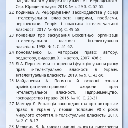
національного університету імені В.І. Вернадського.
Сер. Юридичні науки. 2018. № т. 29 3. С. 52-55.
Кодинець А. Реформування законодавства у сфері
інтелектуальної власності: напрями, проблеми,
перспективи. Теорія і практика інтелектуальної
власності. 2017. № 4(96). С. 49-58.
Конвенція про заснування Всесвітньої організації
інтелектуальної власності. Інтелектуальна
власність. 1998. № 1. С. 51-62.
Коноваленко В. Авторське право: автору,
редактору, видавцю. X. : Фактор, 2007. 496 с.
Лі А. Перспективи створення і функціонування ринку
прав інтелектуальної власності в Україні.
Інтелектуальна власність. 2019. № 9. С. 43-56.
Майданевич А. Поняття й основні ознаки
адміністративно-правової охорони прав
інтелектуальної власності. Підприємництво,
господарство і право. 2015. № 10. С. 28-31.
Мамчур Л. Еволюція законодавства про авторське
право в Україні у першій половині 90-х років
минулого століття. Інтелектуальна власність. 2017.
№ 2. С. 8-17.
Мельник В. Історико-правові аспекти виникнення