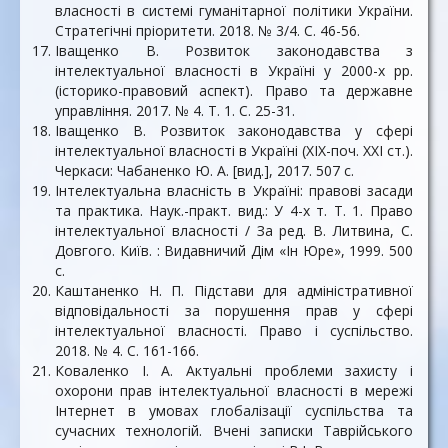
власності в системі гуманітарної політики України.
Стратегічні пріоритети. 2018. № 3/4. С. 46-56.
Іващенко В. Розвиток законодавства з
інтелектуальної власності в Україні у 2000-х рр.
(історико-правовий аспект). Право та державне
управління. 2017. № 4. Т. 1. С. 25-31.
Іващенко В. Розвиток законодавства у сфері
інтелектуальної власності в Україні (XIX-поч. XXI ст.).
Черкаси: Чабаненко Ю. А. [вид.], 2017. 507 с.
Інтелектуальна власність в Україні: правові засади
та практика. Наук.-практ. вид.: У 4-х т. Т. 1. Право
інтелектуальної власності / За ред. В. Литвина, С.
Довгого. Київ. : Видавничий Дім «Ін Юре», 1999. 500
с.
Каштаненко Н. П. Підстави для адміністративної
відповідальності за порушення прав у сфері
інтелектуальної власності. Право і суспільство.
2018. № 4. С. 161-166.
Коваленко І. А. Актуальні проблеми захисту і
охорони прав інтелектуальної власності в мережі
Інтернет в умовах глобалізації суспільства та
сучасних технологій. Вчені записки Таврійського