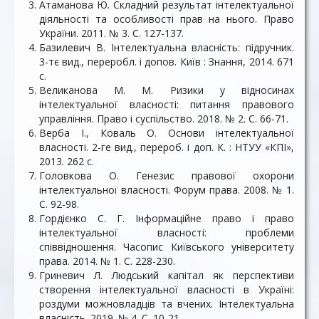
Атаманова Ю. Складний результат інтелектуальної
діяльності та особливості прав на нього. Право
України. 2011. № 3. С. 127-137.
Базилевич В. Інтелектуальна власність: підручник.
3-тє вид., переробл. і допов. Київ : Знання, 2014. 671
с.
Великанова М. М. Ризики у відносинах
інтелектуальної власності: питання правового
управління. Право і суспільство. 2018. № 2. С. 66-71.
Верба І., Коваль О. Основи інтелектуальної
власності. 2-ге вид., перероб. і доп. К. : НТУУ «КПІ»,
2013. 262 с.
Головкова О. Генезис правової охорони
інтелектуальної власності. Форум права. 2008. № 1.
С. 92-98.
Гордієнко С. Г. Інформаційне право і право
інтелектуальної власності: проблеми
співвідношення. Часопис Київського університету
права. 2014. № 1. С. 228-230.
Гриневич Л. Людський капітал як перспективи
створення інтелектуальної власності в Україні:
роздуми можновладців та вчених. Інтелектуальна
власність. 2019. № 4. С. 10-21.