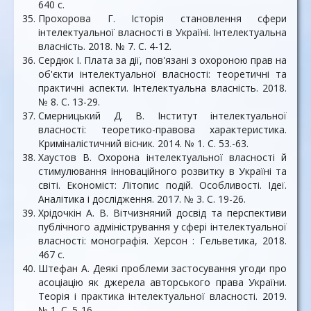
640 с.
Прохорова Г. Історія становлення сфери
інтелектуальної власності в Україні. Інтелектуальна
власність. 2018. № 7. С. 4-12.
Сердюк І. Плата за дії, пов'язані з охороною прав на
об'єкти інтелектуальної власності: теоретичні та
практичні аспекти. Інтелектуальна власність. 2018.
№ 8. С. 13-29.
Смерницький Д. В. Інститут інтелектуальної
власності: теоретико-правова характеристика.
Криміналістичний вісник. 2014. № 1. С. 53.-63.
Хаустов В. Охорона інтелектуальної власності й
стимулювання інноваційного розвитку в Україні та
світі. Економіст: Літопис подій. Особливості. Ідеї.
Аналітика і дослідження. 2017. № 3. С. 19-26.
Хрідочкін А. В. Вітчизняний досвід та перспективи
публічного адміністрування у сфері інтелектуальної
власності: монографія. Херсон : Гельветика, 2018.
467 с.
Штефан А. Деякі проблеми застосування угоди про
асоціацію як джерела авторського права України.
Теорія і практика інтелектуальної власності. 2019.
№ 1. С. 5-16.