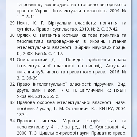
та розвитку законодавства стосовно авторського
права в Україні. Інтелектуальна власність. 2004. №
1. С. 8-11.
Некіт, К. Г. Віртуальна власність: поняття та
сутність. Право і суспільство. 2019. № 2. С. 37-42.
Орлюк О. Патентна юстиція: світова практика та
перспективи запровадження в Україні. Питання
інтелектуальної власності: збірник наукових праць.
К., 2008. Вип.6. С. 4-17.
Осмоловський Д. І. Порядок здійснення права
інтелектуальної власності на винахід. Актуальні
питання публічного та приватного права. 2016. №
3. С. 36-39.
Право інтелектуальної власності: підручник. Вид.
друге, змін. і доп. / О. П. Світличний. К.: НУБіП
України, 2016. 355 с.
Правова охорона інтелектуальної власності: навч.
посібник / уклад. Г. М. Остапович. К. : КНТЕУ, 2004.
187 с.
Правова система України: історія, стан та
перспективи: у 4 т. / за ред. Н. С. Кузнєцової. Х.,
2008. Т. З. Цивільно-правові науки. Приватне право.