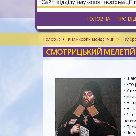
Сайт відділу наукової інформації 
ГОЛОВНА
ПРО ВІ
Головна
Книжковий майданчик
Галере
СМОТРИЦЬКИЙ МЕЛЕТІЙ
• Шан
• Хто 
• Уті
• Для
• Не 
• Неп
• Якщо
непам
• Про
• Чи 