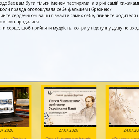
подобає вам бути тільки іменем пастирями, а в річі самій хижаками
а коли правда оголошувала себе фальшем і брехнею?
рийте сердечні очі ваші і пізнайте самих себе, пізнайте родителя і
домі ви народилися.
сти серце, щоб прийняти мудрість, котра у підступну душу не вхо
.07.2026
27.07.2026
24.07.2
анал «Вечір з
Євген Чикаленко: історія
«Спалене літо»: