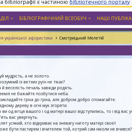
та бібліографії є частиною
бібліотечного порталу
ДДІЛ
БІБЛІОГРАФІЧНИЙ ВСЕОБУЧ
НАШІ ПУБЛІКАЦ
я української афористики
Смотрицький Мелетій
уй мудрість, а не золото.
розумний із ветхих руїн не тікає?
ха й веселість печаль завжди родять.
 землі не бажайте позбутися неба.
прикладайте гріха до гріха, але добром добро спомагайте.
лідному дереву в огні мук згоряти.
 ви од вітця вашого і од матері вашої відступились, то і від вас у
’ять вас увергнуть.
клят усякий, хто відкриває на зневагу наготу матері своєї!
може бути пастирем і вчителем той, котрий сам ніколи не вчився?