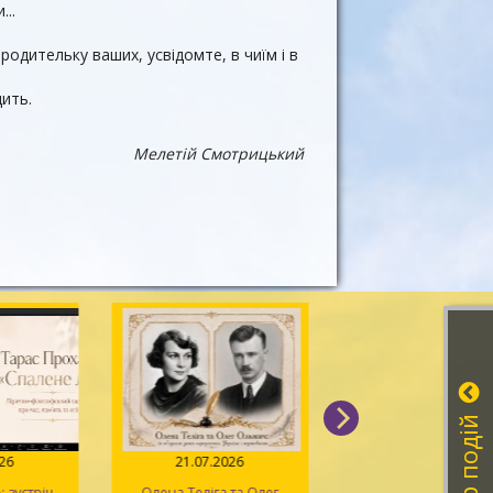
...
 родительку ваших, усвідомте, в чиїм і в
дить.
Мелетій Смотрицький
026
21.07.2026
20.07.2026
 зустріч,
Олена Теліга та Олег
Мистецтво розпізна