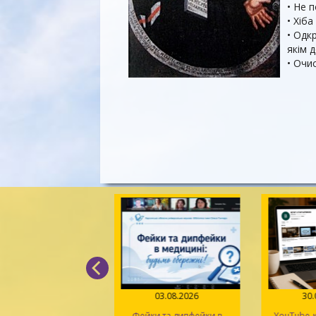
• Не 
• Хіб
• Одк
якім 
• Очи
05.08.2026
03.08.2026
30
д поміж рядків» –
Фейки та дипфейки в
YouTube-к