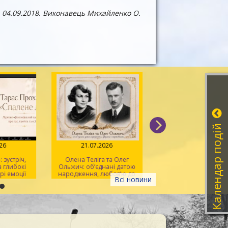
 04.09.2018. Виконавець Михайленко О.
Календар подій
026
21.07.2026
20.07.2026
 зустріч,
Олена Теліга та Олег
Мистецтво розпізна
 глибокі
Ольжич: об’єднані датою
фейків
рі емоції
народження, любов’ю до
Всі новини
України та жертовністю
заради неї