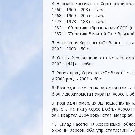
4. Народное хозяйство Херсонской области 
1960. - 1960. - 208 c : табл.
1968. - 1969. - 205 с. : табл.
1973. - 1973. - 183 с. : табл.
1982 : к 60-летию образования СССР: (окт
1987 : к 70-летию Великой Октябрьской
5. Населення Херсонської області... : стат
2002. - 2003. - 50 с.
6. Освіта Херсонщини: статистика, основн
2003. - [44] с. : табл.
7. Ринок праці Херсонської області : стат.
у 2000 році. - 2001. - 68 с.
8. Розподіл населення за основним та 
бюл. / Держкомстат України, Херсон. обл. 
9. Розподіл померлих від нещасних випа
упр. статистики у Херсон. обл. - Херсон : [б
за 1 квартал 2004 року : стат. матеріал. - 
10. Склад населення Херсонської облас
України, Херсон. обл. упр. статистики. - Хер