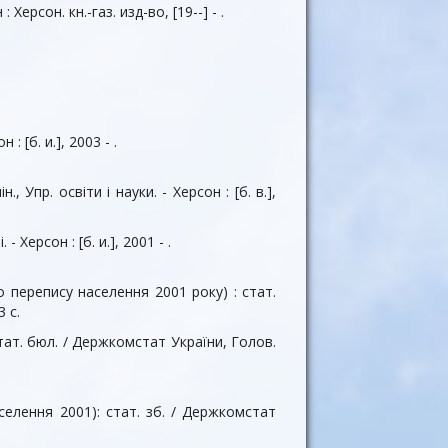
ерсон. кн.-газ. изд-во, [19--] - .
 [б. и.], 2003 - .
 Упр. освiти і науки. - Херсон : [б. в.],
 Херсон : [б. и.], 2001 - .
 перепису населення 2001 року) : стат.
3 с.
тат. бюл. / Держкомстат України, Голов.
селення 2001): стат. зб. / Держкомстат