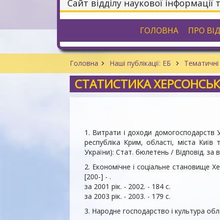
Сайт відділу наукової інформації 
ГОЛОВНА
ПРО ВІ
Головна
Наші публікації: ЕБ
Тематичні 
СТАТИСТИКА ХЕРСОНСЬК
1. Витрати і доходи домогосподарств Ук
республіка Крим, області, міста Киї
України): Стат. бюлетень / Відповід. за вип
2. Економічне і соціальне становище Херс
[200-] - .
за 2001 рік. - 2002. - 184 с.
за 2003 рік. - 2003. - 179 с.
3. Народне господарство і культура області