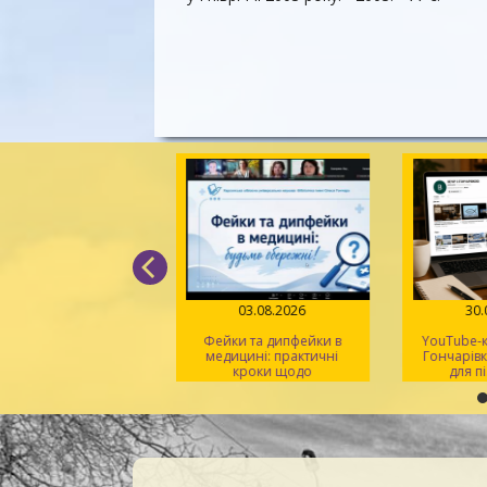
05.08.2026
03.08.2026
30
д поміж рядків» –
Фейки та дипфейки в
YouTube-к
 світла, віри й надії
медицині: практичні
Гончарівк
кроки щодо
для п
розпізнавання
на