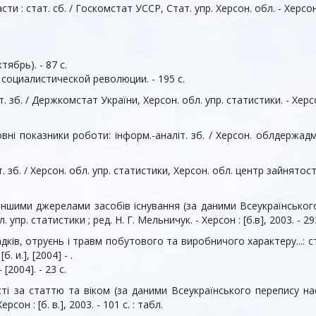
: стат. сб. / Госкомстат УССР, Стат. упр. Херсон. обл. - Херсон : Х
ябрь). - 87 c.
 социалистической революции. - 195 c.
. зб. / Держкомстат України, Херсон. обл. упр. статистики. - Херсон :
і показники роботи: інформ.-аналіт. зб. / Херсон. облдержадмін.,
 зб. / Херсон. обл. упр. статистики, Херсон. обл. центр зайнятості. -
іншими джерелами засобів існування (за даними Всеукраїнського
упр. статистики ; ред. Н. Г. Мельничук. - Херсон : [б.в], 2003. - 29
дків, отруєнь і травм побутового та виробничого характеру...: с
. и.], [2004] - .
[2004]. - 23 с.
ті за статтю та віком (за даними Всеукраїнського перепису на
сон : [б. в.], 2003. - 101 с. : табл.