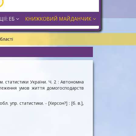
ІЇ: ЕБ
КНИЖКОВИЙ МАЙДАНЧИК
бласті
м. статистики України. Ч. 2 : Автономна
бстеження умов життя домогосподарств
. упр. статистики. - [Херсон?] : [б. в.],