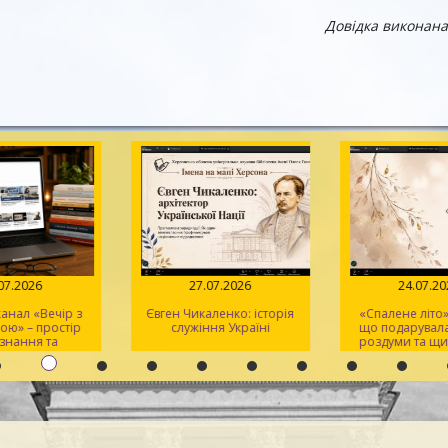
Довідка виконана
.07.2026
27.07.2026
24.07.2
анал «Вечір з
Євген Чикаленко: історія
«Спалене літо»:
ою» – простір
служіння Україні
що подарувала
ізнання та
роздуми та щи
тхнення