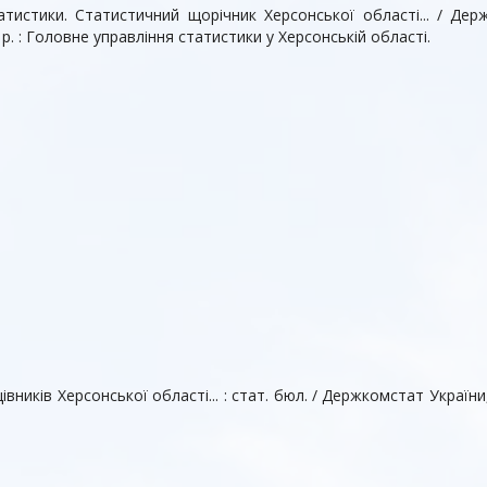
тистики. Статистичний щорiчник Херсонської області... / Держ.
005 р. : Головне управління статистики у Херсонській області.
вників Херсонської області... : стат. бюл. / Держкомстат України,