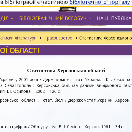
та бібліографії є частиною
бібліотечного порталу
ДДІЛ
БІБЛІОГРАФІЧНИЙ ВСЕОБУЧ
НАШІ ПУБЛІКАЦ
списки літератури
Краєзнавство
Статистика Херсонської о
ОЇ ОБЛАСТІ
Статистика Херсонської області
раїни у 2001 році / Держ. комітет стат. України. - К. : Держ. ко
в та Севастополь : Херсонська обл. (за даними вибіркового о
. І. І. Осипова. - 2002. - 126 с.
онської області... : стат. бюл. / Держкомстат України, Херсон. обл
 в цифрах / Обл. друк. ім.. В. І. Леніна. - Херсон, 1961. - 34 c.