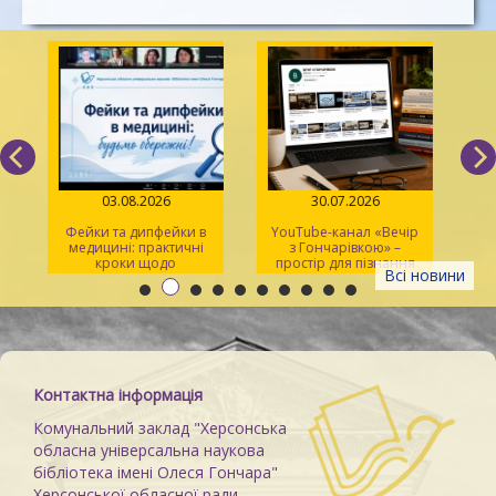
03.08.2026
30.07.2026
Фейки та дипфейки в
YouTube-канал «Вечір
медицині: практичні
з Гончарівкою» –
кроки щодо
простір для пізнання
Всі новини
розпізнавання
та натхнення
Контактна інформація
Комунальний заклад "Херсонська
обласна універсальна наукова
бібліотека імені Олеся Гончара"
Херсонської обласної ради