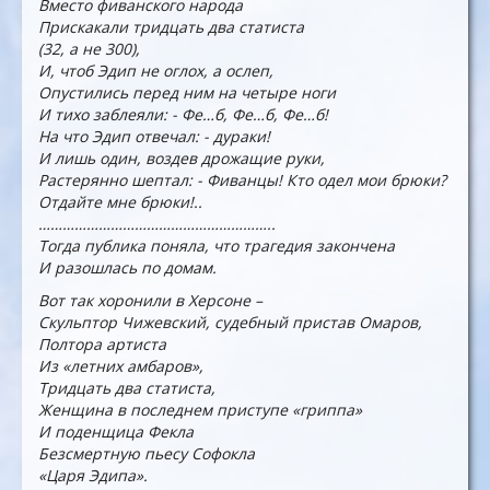
Вместо фиванского народа
Прискакали тридцать два статиста
(32, а не 300),
И, чтоб Эдип не оглох, а ослеп,
Опустились перед ним на четыре ноги
И тихо заблеяли: - Фе…б, Фе…б, Фе…б!
На что Эдип отвечал: - дураки!
И лишь один, воздев дрожащие руки,
Растерянно шептал: - Фиванцы! Кто одел мои брюки?
Отдайте мне брюки!..
…………………………………………………..
Тогда публика поняла, что трагедия закончена
И разошлась по домам.
Вот так хоронили в Херсоне –
Скульптор Чижевский, судебный пристав Омаров,
Полтора артиста
Из «летних амбаров»,
Тридцать два статиста,
Женщина в последнем приступе «гриппа»
И поденщица Фекла
Безсмертную пьесу Софокла
«Царя Эдипа».