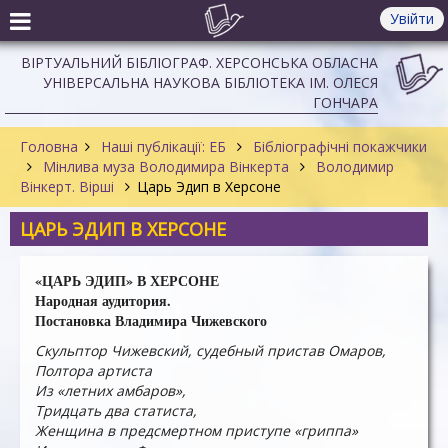
Увійти
ВІРТУАЛЬНИЙ БІБЛІОГРАФ. ХЕРСОНСЬКА ОБЛАСНА
УНІВЕРСАЛЬНА НАУКОВА БІБЛІОТЕКА ІМ. ОЛЕСЯ
ГОНЧАРА
Головна
Наші публікації: ЕБ
Бібліографічні покажчики
Мінлива муза Володимира Вінкерта
Володимир
Вінкерт. Вірші
Царь Эдип в Херсоне
ЦАРЬ ЭДИП В ХЕРСОНЕ
«ЦАРЬ ЭДИП» В ХЕРСОНЕ
Народная аудитория.
Постановка Владимира Чижевского
Скульптор Чижевский, судебный пристав Омаров,
Полтора артиста
Из «летних амбаров»,
Тридцать два статиста,
Женщина в предсмертном приступе «гриппа»