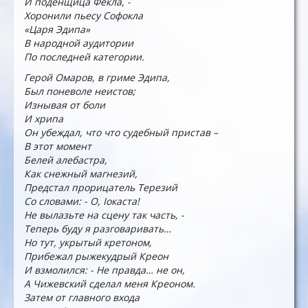
И поденщица Фекла, -
Хоронили пьесу Софокла
«Царя Эдипа»
В народной аудитории
По последней категории.
Герой Омаров, в гриме Эдипа,
Был поневоле неистов;
Изнывая от боли
И хрипа
Он убеждал, что что судебный пристав –
В этот момент
Белей алебастра,
Как снежный магнезий,
Предстал прорицатель Терезий
Со словами: - О, Іокаста!
Не вылазьте на сцену так часть, -
Теперь буду я разговаривать…
Но тут, укрытый кретоном,
Прибежал рыжекудрый Креон
И взмолился: - Не правда… не он,
А Чижевский сделал меня Креоном.
Затем от главного входа