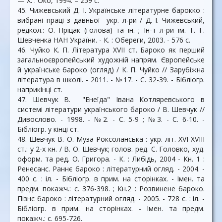
— Х. : Око, 1994. – 259 с.
45. Чижевський Д. І. Українське літературне барокко :
вибрані праці з давньої укр. л-ри / Д. І. Чижевський,
редкол.: О. Пріцак (голова) та ін. ; Ін-т л-ри ім. Т. Г.
Шевченка НАН України. - К. : Обереги, 2003. - 576 с.
46. Чуйко К. П. Література ХVІІ ст. Бароко як перший
загальноєвропейський художній напрям. Європейське
й українське бароко (огляд) / К. П. Чуйко // Зарубіжна
література в школі. - 2011. - №17. - С. 32-39. - Бібліогр.
наприкінці ст.
47. Шевчук В. "Енеїда" Івана Котляревського в
системі літератури українського бароко / В. Шевчук //
Дивослово. - 1998. - №2. - С. 5-9 ; №3. - С. 6-10. -
Бібліогр. у кінці ст.
48. Шевчук В. О. Муза Роксоланська : укр. літ. XVI-XVIII
ст.: у 2-х кн. / В. О. Шевчук; голов. ред. С. Головко, худ.
оформ. та ред. О. Григора. - К. : Либідь, 2004 - Кн. 1 :
Ренесанс. Раннє бароко : літературний огляд. - 2004. -
400 с. : іл. - Бібліогр. в прим. на сторінках. - Імен. та
предм. покажч.: с. 376-398. ; Кн.2 : Розвинене бароко.
Пізнє бароко : літературний огляд. - 2005. - 728 с. : іл. -
Бібліогр. в прим. на сторінках. - Імен. та предм.
покажч.: с. 695-726.