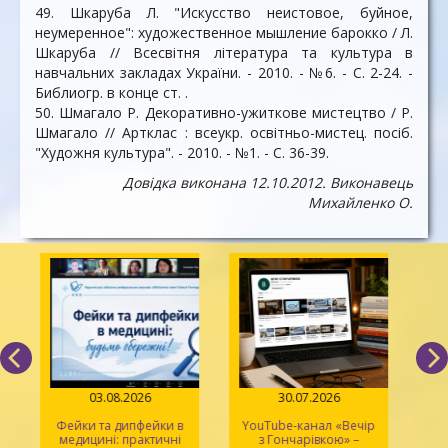
49. Шкаруба Л. "Искусство неистовое, буйное,
неумеренное": художественное мышление барокко / Л.
Шкаруба // Всесвітня література та культура в
навчальних закладах України. - 2010. - №6. - С. 2-24. -
Библиогр. в конце ст. .
50. Шмагало Р. Декоративно-ужиткове мистецтво / Р.
Шмагало // Артклас : всеукр. освітньо-мистец. посіб.
"Художня культура". - 2010. - №1. - С. 36-39.
Довідка виконана 12.10.2012. Виконавець
Михайленко О.
03.08.2026
30.07.2026
Фейки та дипфейки в
YouTube-канал «Вечір
медицині: практичні
з Гончарівкою» –