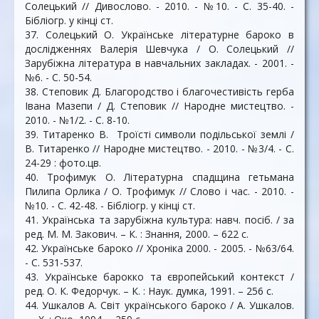
Солецький // Дивослово. - 2010. - №10. - С. 35-40. -
Бібліогр. у кінці ст.
37. Солецький О. Українське літературне бароко в
дослідженнях Валерія Шевчука / О. Солецький //
Зарубіжна література в навчальних закладах. - 2001. -
№6. - С. 50-54.
38. Степовик Д. Благородство і благочестивість герба
Івана Мазепи / Д. Степовик // Народне мистецтво. -
2010. - №1/2. - С. 8-10.
39. Титаренко В. Троїсті символи подільської землі /
В. Титаренко // Народне мистецтво. - 2010. - №3/4. - С.
24-29 : фото.цв.
40. Трофимук О. Літературна спадщина гетьмана
Пилипа Орлика / О. Трофимук // Слово і час. - 2010. -
№10. - С. 42-48. - Бібліогр. у кінці ст.
41. Українська та зарубіжна культура: навч. посіб. / за
ред. М. М. Закович. – К. : Знання, 2000. – 622 с.
42. Українське бароко // Хроніка 2000. - 2005. - №63/64.
- С. 531-537.
43. Українське барокко та європейський контекст /
ред. О. К. Федорчук. – К. : Наук. думка, 1991. – 256 с.
44. Ушкалов А. Світ українського бароко / А. Ушкалов.