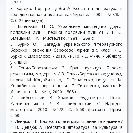
– 267 с.
3. Бароко. Портрет доби // Всесвітня література в
середніх навчальних закладах України. - 2009. - №7/8. –
С. 6-28 (вкладка).
4. Білецький П. О. Українське мистецтво другої
половини ХVІІ – першої половини ХVІІІ ст. / П. О.
Білецький. – К. : Мистецтво, 1981. – 268 с.
5. Бурко О. Загадка українського літературного
барокко : вивчення барокової лірики в 9 класі / О.
Бурко // Дивослово. - 2010. - №10. - С. 41-46. - Бібліогр.
у кінці ст.
6. Геник-Березовська З. Грані культур. Бароко,
романтизм, модернізм / З. Геник-Березовська; упоряд.
і прим.: М. Коцюбинська, Г. Сиваченко, вступ. ст. М.
Коцюбинська, пер. з чеськ. Г. Сиваченко, худож. Н.
Денисова. - К. : Київ, 2000. - 368 с.
7. Грибовський В. Храмове будівництво Петра
Калнишевського / В. Грибовський // Народне
мистецтво. - 2010. - №1/2. - С. 55-60 : фото.цв. - Прим.:
с. 60.
8. Девдюк І. В. Бароко і класицизм: спільне та відмінне /
І. В. Девдюк // Всесвітня література та культура в