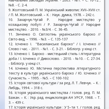
навчальних закладах України. - 2005. - №1. – С. 10-12 ;
№8. - С. 2-4.
9. Жолтовський П. М. Український живопис ХVІІ–ХVІІІ ст.
/ П. М. Жолтовський. – К. : Наук. думка, 1978. – 242 с.
10. Захарчук-Чугай Р. Народне мистецтво у
козацькому побуті / Р. Захарчук-Чугай // Народне
мистецтво. - 2010. - №3/4. - С. 36-45.
11. Зінченко О. Світлотінь українського бароко //
Світо-вид. – 1996. - №3. – С. 135-137
12. Ісіченко І. "Василіанське бароко" / І. Ісіченко //
Слово і час. - 2011. - №1. - С. 3-21. - Бібліогр. у кінці ст.
13. Ісіченко І. Бароко - мистецький стиль і літературна
доба / І. Ісіченко // Дивослово. - 2010. - №10. - С. 27-34.
- Бібліогр. у кінці ст.
14. Ісіченко Ю. Містична перспектива літературного
тексту в культурі українського бароко / Ю. Ісіченко //
Сучасність. – 1995. - №5. – С 100-102
15. Історія світової культури / за ред. Л. Т. Левчук. – К. :
Либідь, 1994. – 318 с.
16. Історія українського мистецтва / голов. ред. П. М.
Бажан. – К. : Укр. рад. енциклопедія АН УРСР, 1968. – Т.
3. – 439 с.
17. Історія української культури : У 5–ти т. / голов. ред.