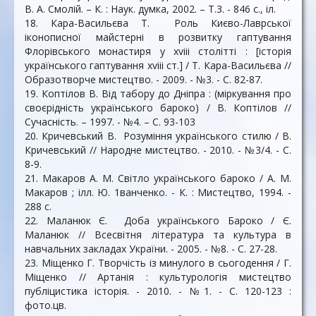
В. А. Смолій. – К. : Наук. думка, 2002. – Т.3. - 846 с., іл.
18. Кара-Васильєва Т. Роль Києво-Лаврської
іконописної майстерні в розвитку гаптування
Флорівського монастиря у xviii столітті : [історія
українського гаптування xviii ст.] / Т. Кара-Васильєва //
Образотворче мистецтво. - 2009. - №3. - С. 82-87.
19. Коптілов В. Від табору до Дніпра : (міркування про
своєрідність українського бароко) / В. Коптілов //
Сучасність. – 1997. - №4. – С. 93-103
20. Кричевський В. Розуміння українського стилю / В.
Кричевський // Народне мистецтво. - 2010. - №3/4. - С.
8-9.
21. Макаров А. М. Світло українського бароко / А. М.
Макаров ; ілл. Ю. 1ванченко. - К. : Мистецтво, 1994. -
288 c.
22. Маланюк Є. Доба українського Бароко / Є.
Маланюк // Всесвітня література та культура в
навчальних закладах України. - 2005. - №8. - С. 27-28.
23. Міщенко Г. Творчість із минулого в сьогодення / Г.
Міщенко // Артанія : культурологія мистецтво
публіцистика історія. - 2010. - №1. - С. 120-123 :
фото.цв.