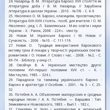
24. Назарець В. М. Література бароко: XVII століття як
літературна доба / В. М. Назарець // Зарубіжна
література в школах України. - 2010. - №7/8. - С. 6-9.
25. Ніколенко О. М. Бароко, класицизм, просвітництво.
Література XVII-XVIII століть : посіб. для вчителя / О. М.
Ніколенко ; ред. І. Л. Базилянська ; М-во освiти i науки
України. - Х. : Ранок, 2008. - 224 с. : ілюстр.
26. Новак М. Українське Бароко / М. Новак //
Сучасність. - 2006. - №10. - С. 111-119.
27. Новик О. Традиція використання барокового
мотиву гріха й покари у творчості українських поетів-
романтиків / О. Новик // Слово і час. - 2008. - №2. - С.
69-74. - Бібліогр. у кінці ст.
28. Овсійчук В. А. Українське мистецтво другої
половини ХVІ–першої половини ХVІІ ст. – К. :
Мистецтво, 1985. – 324 с.
29. Парадокси та таємниці українського бароко :
бароко в архітектурі // Особняк. – 2001. - № 3. – С. 25-
32
30. Потебня А. А. Объяснение малорусских и сродных
народных песен / А. А. Потебня. — Варшава : Тип.
Земкевича и Ноаковского, 1883. – Вып.1. - 182 с.
31. Сенкевич Н. Чудо і надприродне в українській