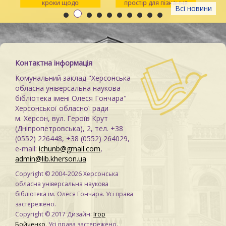
кроки щодо
простір для пізнання
Всі новини
розпізнавання
та натхнення
Контактна інформація
Комунальний заклад "Херсонська
обласна універсальна наукова
бібліотека імені Олеся Гончара"
Херсонської обласної ради
м. Херсон, вул. Героїв Крут
(Дніпропетровська), 2, тел. +38
(0552) 226448, +38 (0552) 264029,
e-mail:
ichunb@gmail.com
,
admin@lib.kherson.ua
Copyright © 2004-2026 Херсонська
обласна універсальна наукова
бібліотека ім. Олеся Гончара. Усі права
застережено.
Copyright © 2017 Дизайн:
Ігор
Бойченко
. Усі права застережено.