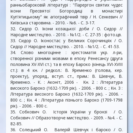
ранньобароковій літературі : "Парергон святих чудес
ікони Пресвятої Богородиці в монастирі
Куп'ятицькому" як агіографічний твір / Н. Сенкевич //
Київська старовина. - 2010. - №6. - С. 3-17.
32. Сидор О. Ікони козацької доби / О. Сидор //
Народне мистецтво. - 2010. - №1/2. - С. 27-35 : фото.цв.
33. Сидор О. Іконостас у Великих Сорочинцях / О.
Сидор // Народне мистецтво. - 2010. - №1/2. - С. 41-53.
34. Слово многоцінне : хрестоматія укр. л-ри,
створенної різними мовами в епоху Ренесансу (друга
половина XV-XVI ст.) та в епоху Бароко (кінець XVI-XVIII
ст.): в 4 кн. / редкол.: В. Яременко (голова, кер.
проекту), упоряд., вступ. ст., прим.: В. Шевчук, В.
Яременко. - К. : Аконіт, 2006 - Кн. 2 : Література
високого Бароко (1632-1709 рік). - 2006. - 800 с. ; Кн. 3 :
Література високого Бароко (1632-1709 рік). - 2006. -
800 с. ; Кн. 4 : Література пізнього Бароко (1709-1798
рік). - 2006. - 800 с.
35. Собкович О. Історія України у бронзі / О.
Собкович // Образотворче мистецтво. - 2009. - №4. - С.
82-85.
36. Солецький О. Валерій Шевчук і бароко / О.