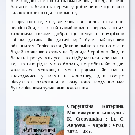
Але їх ріднить не тільки травматичний досвід, а й щире
бажання наближати перемогу, роблячи все, що в їхніх
силах конкретно цього моменту.
Історія про те, як у дитячий світ вплітаються нові
реалії війни, які в той самий момент перемагаються
казковими силами добра, що керують внутрішнім
світом дитини. Як дитячі мрії бути найкрутішим
айтішником Силіконової Долини змінюються на стати
бодай трошечки схожим на Привида Чернігова. Як діти
бачать і розуміють усе, що відбувається, але навіть
те, що їхнє рідне місто болить, не робить його для
маленьких мешканців менш рідним. Як навіть
знаходячись у мами в животику, діти гостро
відчувають лихосилля, а тому воно неодмінно має
бути спільними зусиллями подоланим.
Єгорушкіна Катерина.
Мої вимушені канікули /
К. Єгорушкіна ; іл. С.
Авдєєва. – Харків : Vivat,
2022. – 48 с.