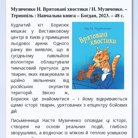
Музиченко Н. Врятовані хвостики / Н. Музиченко. –
Тернопіль : Навчальна книга – Богдан, 2023. – 48 с.
Кудлатий кіт Борисюк
мешкає у Виставковому
центрі в Києві у приміщенні
льодової арени. Одного
ранку він виявляє, що в
сусідньому павільйоні
волонтери облаштували
тимчасовий притулок для
тварин, яких евакуювали зі
щойно звільнених від
російських окупантів
територій. Звісно ж,
Борисюк іде знайомитися – і йому відкриваються
щемкі історії тварин, урятованих з епіцентру бойових
дій.
Письменниця Настя Музиченко оповідає ці історії,
створені на основі реальних подій, глибоко
зворушливо, а водночас із м’якою й теплою усмішкою