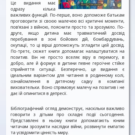
Це видання має
одразу кілька
важливих функцій. По-перше, воно допоможе батькам
проговорити зі своєю малечею всі критичні моменти,
пов’язані з війною, пояснити просто та зрозуміло. По-
друге, якщо дитина має травматичний досвід
перебування в зоні бойових дій, бомбардувань,
окупації, то ці вірші допоможуть згладити цей досвід.
По-третє, сюжет книги допомагає налаштуватися на
позитив. Він не просто вселяє віру в перемогу, в
добро, але й формує в дитини певне героїчне стійке
сприйняття ситуації. Безперечно, це видання є
ідеальним варіантом для читання в родинному колі,
ознайомлення в дитячому садку в компанії
виховательки. Воно спрямовує малечу на позитив і не
дає їй опинитися в депресії.
Бібліографічний огляд демонструє, наскільки важливо
говорити з дітьми про складні події сьогодення.
Представлені в ньому книги допомагають юним
читачам зрозуміти наслідки війни, розвинути емпатію
та усвідомити цінність миру.