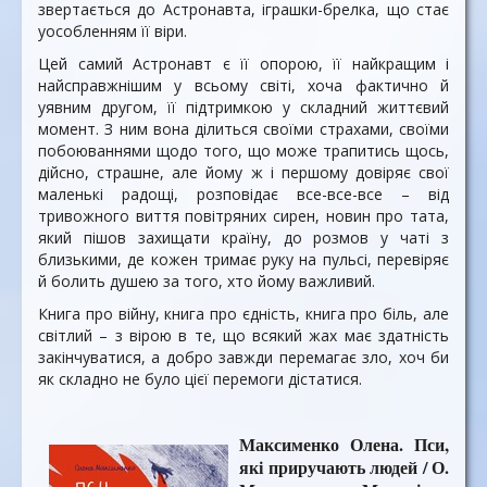
звертається до Астронавта, іграшки-брелка, що стає
уособленням її віри.
Цей самий Астронавт є її опорою, її найкращим і
найсправжнішим у всьому світі, хоча фактично й
уявним другом, її підтримкою у складний життєвий
момент. З ним вона ділиться своїми страхами, своїми
побоюваннями щодо того, що може трапитись щось,
дійсно, страшне, але йому ж і першому довіряє свої
маленькі радощі, розповідає все-все-все – від
тривожного виття повітряних сирен, новин про тата,
який пішов захищати країну, до розмов у чаті з
близькими, де кожен тримає руку на пульсі, перевіряє
й болить душею за того, хто йому важливий.
Книга про війну, книга про єдність, книга про біль, але
світлий – з вірою в те, що всякий жах має здатність
закінчуватися, а добро завжди перемагає зло, хоч би
як складно не було цієї перемоги дістатися.
Максименко Олена. Пси,
які приручають людей / О.