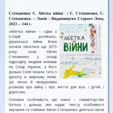
Степаненко Є. Абетка війни / Є. Степаненко, С.
Степаненко. – Львів : Видавництво Старого Лева,
2023. – 144 с.
«Абетка війни» – одна з
історій російсько-
української війни. Вона
почала писатися ще 2015
року, коли Євген
Степаненко у складі
підрозділу медиків воював
на Сході України, а його
донька Соля чекала тата з
фронту в мирному Києві.
Це чесна й зворушлива
розмова про війну і про життя для всіх: і дітей, і
дорослих.
Основна особливість цієї книги – співавторство
батька і доньки, яке надає тексту особливого
звучання та глибини. Євген Степаненко ділиться своїм