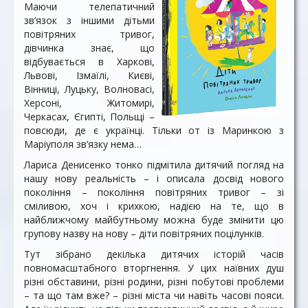
Маючи телепатичний
зв’язок з іншими дітьми
повітряних тривог,
дівчинка знає, що
відбувається в Харкові,
Львові, Ізмаїлі, Києві,
Вінниці, Луцьку, Волновасі,
Херсоні, Житомирі,
Черкасах, Єгипті, Польщі –
повсюди, де є українці. Тільки от із Маринкою з
Маріуполя зв’язку нема…
Лариса Денисенко тонко підмітила дитячий погляд на
нашу нову реальність – і описала досвід нового
покоління – покоління повітряних тривог – зі
сміливою, хоч і крихкою, надією на те, що в
найближчому майбутньому можна буде змінити цю
групову назву на нову – діти повітряних поцілунків.
Тут зібрано декілька дитячих історій часів
повномасштабного вторгнення. У цих наївних душ
різні обставини, різні родини, різні побутові проблеми
– та що там вже? – різні міста чи навіть часові пояси.