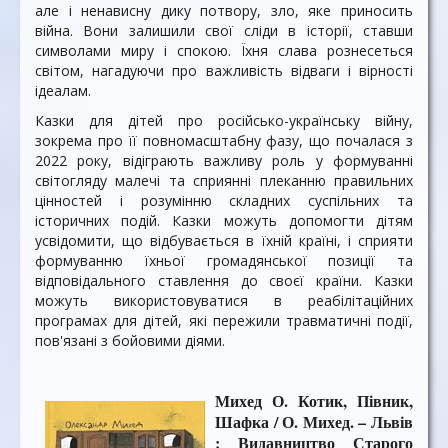
але і ненависну дику потвору, зло, яке приносить
війна. Вони залишили свої сліди в історії, ставши
символами миру і спокою. Їхня слава рознесеться
світом, нагадуючи про важливість відваги і вірності
ідеалам.
Казки для дітей про російсько-українську війну,
зокрема про її повномасштабну фазу, що почалася з
2022 року, відіграють важливу роль у формуванні
світогляду малечі та сприянні плеканню правильних
цінностей і розумінню складних суспільних та
історичних подій. Казки можуть допомогти дітям
усвідомити, що відбувається в їхній країні, і сприяти
формуванню їхньої громадянської позиції та
відповідального ставлення до своєї країни. Казки
можуть використовуватися в реабілітаційних
програмах для дітей, які пережили травматичні події,
пов'язані з бойовими діями.
Михед О. Котик, Півник,
Шафка / О. Михед. – Львів
: Видавництво Старого