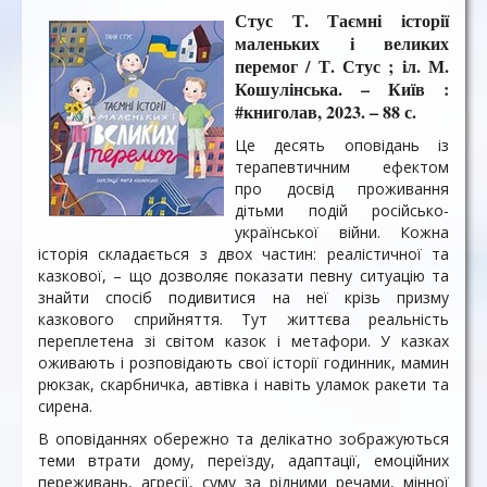
Стус Т. Таємні історії
маленьких і великих
перемог / Т. Стус ; іл. М.
Кошулінська. – Київ :
#книголав, 2023. – 88 с.
Це десять оповідань із
терапевтичним ефектом
про досвід проживання
дітьми подій російсько-
української війни. Кожна
історія складається з двох частин: реалістичної та
казкової, – що дозволяє показати певну ситуацію та
знайти спосіб подивитися на неї крізь призму
казкового сприйняття. Тут життєва реальність
переплетена зі світом казок і метафори. У казках
оживають і розповідають свої історії годинник, мамин
рюкзак, скарбничка, автівка і навіть уламок ракети та
сирена.
В оповіданнях обережно та делікатно зображуються
теми втрати дому, переїзду, адаптації, емоційних
переживань, агресії, суму за рідними речами, мінної