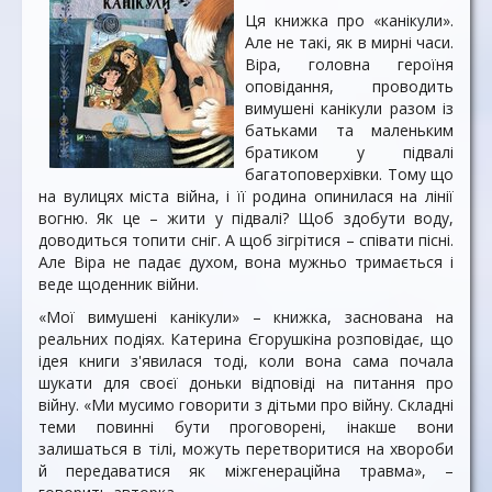
Ця книжка про «канікули».
Але не такі, як в мирні часи.
Віра, головна героїня
оповідання, проводить
вимушені канікули разом із
батьками та маленьким
братиком у підвалі
багатоповерхівки. Тому що
на вулицях міста війна, і її родина опинилася на лінії
вогню. Як це – жити у підвалі? Щоб здобути воду,
доводиться топити сніг. А щоб зігрітися – співати пісні.
Але Віра не падає духом, вона мужньо тримається і
веде щоденник війни.
«Мої вимушені канікули» – книжка, заснована на
реальних подіях. Катерина Єгорушкіна розповідає, що
ідея книги з'явилася тоді, коли вона сама почала
шукати для своєї доньки відповіді на питання про
війну. «Ми мусимо говорити з дітьми про війну. Складні
теми повинні бути проговорені, інакше вони
залишаться в тілі, можуть перетворитися на хвороби
й передаватися як міжгенераційна травма», –