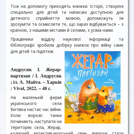
Тож на допомогу приходять книжки. Історії, створені
спеціально для дітей та написані доступною для
дитячого сприйняття мовою, допоможуть їм
зрозуміти та осмислити те, що зараз відбувається – з
країною, з нашими містами й селами, з усіма нами.
Працівники відділу наукової інформації та
бібліографії зробили добірку книжок про війну саме
для дітей та підлітків.
Андрусяк І. Жерар-
партизан / І. Андрусяк
; іл. А. Майта. – Харків
: Vivat, 2022. – 48 с.
На маленькій фермі
українського села
Витівка настає час війни.
Коли ворожі танки
починають наступати на
територію села, Жерар,
колишній детектив-морський свин, вирішує стати