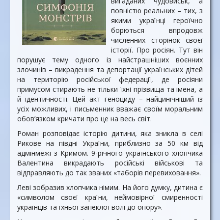
вигаданих чудовиськ, а
повністю реальних – тих, з
якими українці героїчно
борються впродовж
численних сторінок своєї
історії. Про росіян. Тут він
порушує тему одного із найстрашніших воєнних
злочинів – викрадення та депортації українських дітей
на територію російської федерації, де росіяни
примусом стирають не тільки їхні прізвища та імена, а
й ідентичності. Цей акт геноциду – найцинічніший із
усіх можливих, і письменник вважає своїм моральним
обов’язком кричати про це на весь світ.
Роман розповідає історію дитини, яка зникла в селі
Рикове на півдні України, приблизно за 50 км від
адмінмежі з Кримом. 9-річного українського хлопчика
Валентина викрадають російські військові та
відправляють до так званих «таборів перевиховання».
Леві зобразив хлопчика німим. На його думку, дитина є
«символом своєї країни, неймовірної смиренності
українців та їхньої запеклої волі до опору».