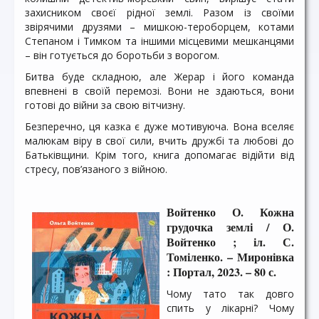
захисником своєї рідної землі. Разом із своїми
звірячими друзями – мишкою-тероборцем, котами
Степаном і Тимком та іншими місцевими мешканцями
– він готується до боротьби з ворогом.
Битва буде складною, але Жерар і його команда
впевнені в своїй перемозі. Вони не здаються, вони
готові до війни за свою вітчизну.
Безперечно, ця казка є дуже мотивуюча. Вона вселяє
малюкам віру в свої сили, вчить дружбі та любові до
Батьківщини. Крім того, книга допомагає відійти від
стресу, пов’язаного з війною.
Войтенко О. Кожна
грудочка землі / О.
Войтенко ; іл. С.
Томіленко. – Миронівка
: Портал, 2023. – 80 с.
Чому тато так довго
спить у лікарні? Чому