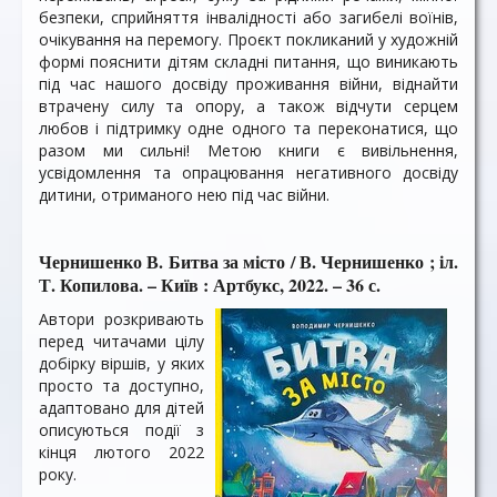
безпеки, сприйняття інвалідності або загибелі воїнів,
очікування на перемогу. Проєкт покликаний у художній
формі пояснити дітям складні питання, що виникають
під час нашого досвіду проживання війни, віднайти
втрачену силу та опору, а також відчути серцем
любов і підтримку одне одного та переконатися, що
разом ми сильні! Метою книги є вивільнення,
усвідомлення та опрацювання негативного досвіду
дитини, отриманого нею під час війни.
Чернишенко В. Битва за місто / В. Чернишенко ; іл.
Т. Копилова. – Київ : Артбукс, 2022. – 36 с.
Автори розкривають
перед читачами цілу
добірку віршів, у яких
просто та доступно,
адаптовано для дітей
описуються події з
кінця лютого 2022
року.