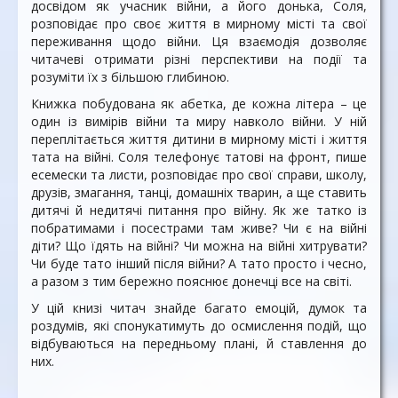
досвідом як учасник війни, а його донька, Соля,
розповідає про своє життя в мирному місті та свої
переживання щодо війни. Ця взаємодія дозволяє
читачеві отримати різні перспективи на події та
розуміти їх з більшою глибиною.
Книжка побудована як абетка, де кожна літера – це
один із вимірів війни та миру навколо війни. У ній
переплітається життя дитини в мирному місті і життя
тата на війні. Соля телефонує татові на фронт, пише
есемески та листи, розповідає про свої справи, школу,
друзів, змагання, танці, домашніх тварин, а ще ставить
дитячі й недитячі питання про війну. Як же татко із
побратимами і посестрами там живе? Чи є на війні
діти? Що їдять на війні? Чи можна на війні хитрувати?
Чи буде тато інший після війни? А тато просто і чесно,
а разом з тим бережно пояснює донечці все на світі.
У цій книзі читач знайде багато емоцій, думок та
роздумів, які спонукатимуть до осмислення подій, що
відбуваються на передньому плані, й ставлення до
них.