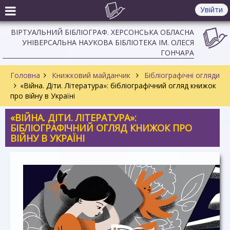
Увійти
ВІРТУАЛЬНИЙ БІБЛІОГРАФ. ХЕРСОНСЬКА ОБЛАСНА
УНІВЕРСАЛЬНА НАУКОВА БІБЛІОТЕКА ІМ. ОЛЕСЯ
ГОНЧАРА
Головна
Книжковий майданчик
Бібліографічні огляди
«Війна. Діти. Література»: бібліографічний огляд книжок
про війну в Україні
«ВІЙНА. ДІТИ. ЛІТЕРАТУРА»:
БІБЛІОГРАФІЧНИЙ ОГЛЯД КНИЖОК ПРО
ВІЙНУ В УКРАЇНІ