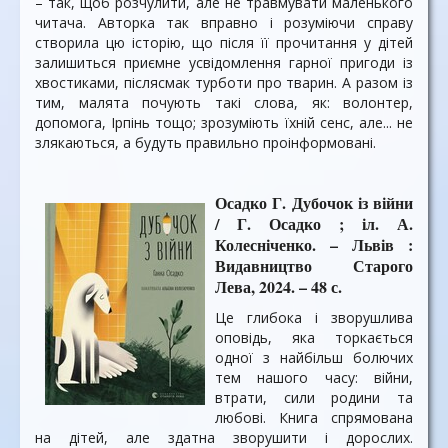
– так, щоб розчулити, але не травмувати маленького
читача. Авторка так вправно і розуміючи справу
створила цю історію, що після її прочитання у дітей
залишиться приємне усвідомлення гарної пригоди із
хвостиками, післясмак турботи про тварин. А разом із
тим, малята почують такі слова, як: волонтер,
допомога, Ірпінь тощо; зрозуміють їхній сенс, але... не
злякаються, а будуть правильно проінформовані.
Осадко Г. Дубочок із війни
/ Г. Осадко ; іл. А.
Колесніченко. – Львів :
Видавництво Старого
Лева, 2024. – 48 с.
Це глибока і зворушлива
оповідь, яка торкається
одної з найбільш болючих
тем нашого часу: війни,
втрати, сили родини та
любові. Книга спрямована
на дітей, але здатна зворушити і дорослих.