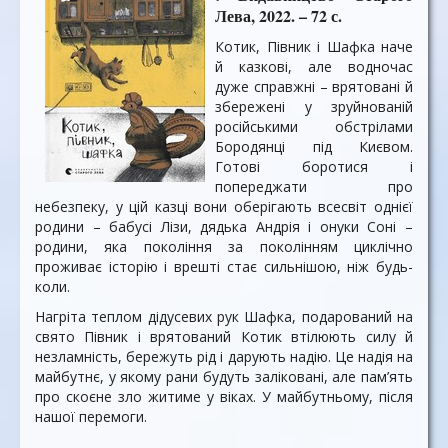
Лева, 2022. – 72 с.
Котик, Півник і Шафка наче
й казкові, але водночас
дуже справжні – врятовані й
збережені у зруйнованій
російськими обстрілами
Бородянці під Києвом.
Готові боротися і
попереджати про
небезпеку, у цій казці вони оберігають всесвіт однієї
родини – бабусі Лізи, дядька Андрія і онуки Соні –
родини, яка покоління за поколінням циклічно
проживає історію і врешті стає сильнішою, ніж будь-
коли.
Нагріта теплом дідусевих рук Шафка, подарований на
свято Півник і врятований Котик втілюють силу й
незламність, бережуть рід і дарують надію. Це надія на
майбутнє, у якому рани будуть заліковані, але пам’ять
про скоєне зло житиме у віках. У майбутньому, після
нашої перемоги.