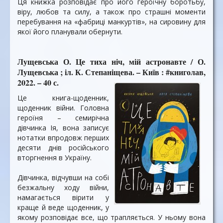
Ця книжка розповідає про його героїчну боротьбу,
віру, любов та силу, а також про страшні моменти
перебування на «фабриці манкуртів», на сировину для
якої його планували обернути.
Лущевська О. Це тиха ніч, мій астронавте / О.
Лущевська ; іл. К. Степаніщева. – Київ : #книголав,
2022. – 40 с.
Це книга-щоденник,
щоденник війни. Головна
героїня – семирічна
дівчинка Ія, вона записує
нотатки впродовж перших
десяти днів російського
вторгнення в Україну.
Дівчинка, відчувши на собі
безжальну ходу війни,
намагається вірити у
краще й веде щоденник, у
якому розповідає все, що трапляється. У ньому вона