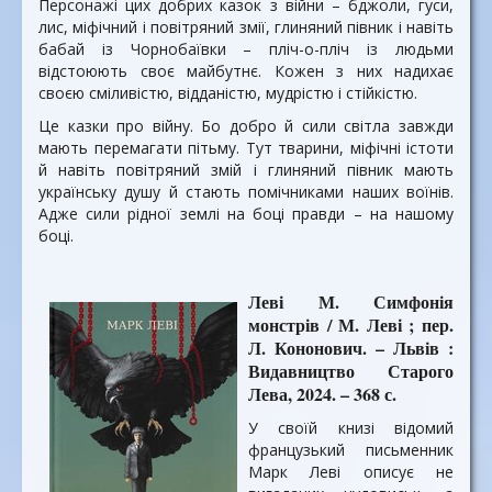
Персонажі цих добрих казок з війни – бджоли, гуси,
лис, міфічний і повітряний змії, глиняний півник і навіть
бабай із Чорнобаївки – пліч-о-пліч із людьми
відстоюють своє майбутнє. Кожен з них надихає
своєю сміливістю, відданістю, мудрістю і стійкістю.
Це казки про війну. Бо добро й сили світла завжди
мають перемагати пітьму. Тут тварини, міфічні істоти
й навіть повітряний змій і глиняний півник мають
українську душу й стають помічниками наших воїнів.
Адже сили рідної землі на боці правди – на нашому
боці.
Леві М. Симфонія
монстрів / М. Леві ; пер.
Л. Кононович. – Львів :
Видавництво Старого
Лева, 2024. – 368 с.
У своїй книзі відомий
французький письменник
Марк Леві описує не