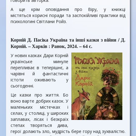
говорить авторка.
А ще крім оповідання про Віру, у книжці
містяться корисні поради та заспокійливі практики від
психологині Світлани Ройз.
Корній Д. Пасіка Україна та інші казки з війни / Д.
Корній. – Харків : Ранок, 2024. – 64 с.
У нових казках Дари Корній
українське минуле
перепливає в теперішнє, а
чарівні й фантастичні
істоти оживають у
сьогоденні.
Це казки про життя. Бо
воно варте добрих казок. У
маленьких містечках і
селах, у столиці, у широких
заплавах, лісах і безкраїх
степах творяться дива,
герої долають зло, мудрість бере гору над зухвалістю.