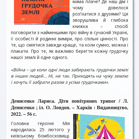
мама плаче? Де наш дім і
чому довелося
роз’їхатися з друзями? Ця
зворушлива й глибока
книжка – спосіб
поговорити з найменшими про війну в сучасній Україні,
її особисті й родинні виміри, про спільні цінності. Про
те, що сміятися завжди краще, та коли сумно, можна і
плакати. Про те, як важливо берегти кожну грудочку
нашої землі й одне одного.
«Війна – це коли одні люди забирають грудочки землі
в інших людей... Ні, не так. Приходять на чужу землю
і хочуть її забрати разом з усіма грудочками»
.
Денисенко Лариса. Діти повітряних тривог / Л.
Денисенко ; іл. О. Лондон. – Харків : Видавництво,
2022. – 56 с.
Головна героїня Мія
народилась 25 лютого у
київському бомбосховищі.