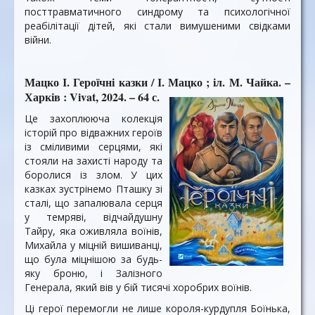
посттравматичного синдрому та психологічної
реабілітації дітей, які стали вимушеними свідками
війни.
Мацко І. Героїчні казки / І. Мацко ; іл. М. Чайка. –
Харків : Vivat, 2024. – 64 с.
Це захоплююча колекція
історій про відважних героїв
із сміливими серцями, які
стояли на захисті народу та
боролися із злом. У цих
казках зустрінемо Пташку зі
сталі, що запалювала серця
у темряві, відчайдушну
Тайру, яка оживляла воїнів,
Михайла у міцній вишиванці,
що була міцнішою за будь-
яку броню, і Залізного
Генерала, який вів у бій тисячі хоробрих воїнів.
Ці герої перемогли не лише короля-курдупля Боїнька,