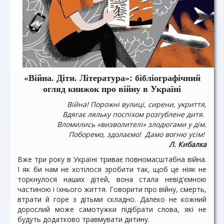
«Війна. Діти. Література»: бібліографічний
огляд книжок про війну в Україні
Війна! Порожні вулиці, сирени, укриття,
Вдягає ляльку поспіхом розгублене дитя.
Вломились «визволителі» злодюгами у дім.
Поборемо, здолаємо! Дамо вогню усім!
Л. Кибалка
Вже три року в Україні триває повномасштабна війна.
І як би нам не хотілося зробити так, щоб це ніяк не
торкнулося наших дітей, вона стала невід'ємною
частиною і їхнього життя. Говорити про війну, смерть,
втрати й горе з дітьми складно. Далеко не кожний
дорослий може самотужки підібрати слова, які не
будуть додатково травмувати дитину.