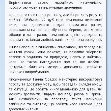
Вирізняється своєю емоційною насиченістю,
простотою мови та величезним значенням.
Це не просто історія про війну, але й про силу роду та
любові. Обіймальний дуб стає символом незламної
сили, яка допомагає родині триматися разом,
незважаючи на всі випробування. Дерево, яке можна
обхопити лише разом, символізує єдність родини та
незламність їхньої любові, навіть коли вони розлучені.
Книга наповнена глибокими символами, які передають
життєві уроки. Вона показує, як важливо зберігати
зв'язок з родиною та природою, навіть у найтяжчі
часи. Це також нагадування про те, що любов і
підтримка близьких можуть допомогти пережити
найважчі випробування.
Письменниця Ганна Осадко майстерно використовує
просту та доступну мову, щоб передати складні емоції
та ситуації. Це робить книгу ідеальною для дітей, які
можуть зрозуміти і відчути всі події разом з Юрком.
Але, незважаючи на простоту, текст насичений
глибиною та змістом, що робить його цікавим і для
дорослих читачів.