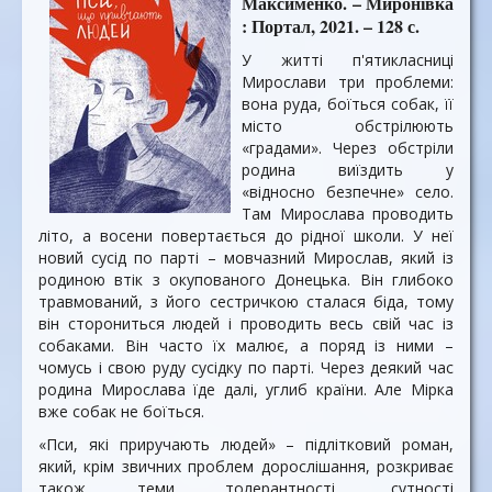
Максименко. – Миронівка
: Портал, 2021. – 128 с.
У житті п'ятикласниці
Мирослави три проблеми:
вона руда, боїться собак, її
місто обстрілюють
«градами». Через обстріли
родина виїздить у
«відносно безпечне» село.
Там Мирослава проводить
літо, а восени повертається до рідної школи. У неї
новий сусід по парті – мовчазний Мирослав, який із
родиною втік з окупованого Донецька. Він глибоко
травмований, з його сестричкою сталася біда, тому
він сторониться людей і проводить весь свій час із
собаками. Він часто їх малює, а поряд із ними –
чомусь і свою руду сусідку по парті. Через деякий час
родина Мирослава їде далі, углиб країни. Але Мірка
вже собак не боїться.
«Пси, які приручають людей» – підлітковий роман,
який, крім звичних проблем дорослішання, розкриває
також теми толерантності, сутності