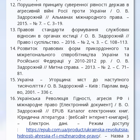
Порушення принципу суверенної рівності держав в
агресивній війні Росії проти України / О. В.
Задорожній // Альманах міжнародного права. –
2015. – № 7. – С. 3–19.
Правові стандарти формування службових
відносин в органах юстиції / О. В. Задорожній //
Право і суспільство. – 2016. – № 2, ч. 3. – С. 108–113.
Розвиток правових форм прикордонного та
міжрегіонального співробітництва України та
Російської Федерації у 2010-2012 рр. / О. В.
Задорожній // Митна справа. – 2013. – № 2. – С. 71–
81.
Україна – Угорщина: мiст до наступного
тисячолiття / О. В. Задорожній – Київ : Парлам. вид-
во, 2001. – 336 c.
Українська Революція Гідності, агресія РФ і
міжнародне право [Електронний документ] / В. О.
Задорожній // EPUB Каталог електронних книг.
Юридична література : [вебсайт інтернет-книгарні].
– Електрон. дані. – Режим доступу
:
https://epub.com.ua/product/ukrainska-revoliutsiia-
hidnosti-ahresiia-rf-i-mizhnarodne-pravo
/. – Назва з