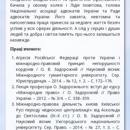
бачила у своєму колезі і Лідія Ізовітова, голова
Національної асоціації адвокатів України та Ради
адвокатів України. Його завзята, невтомна та
наполеглива праця принесла за недовге життя безліч
успіхів у всіх сферах діяльності. А слід у серцях і душах
людей та добра і світла пам’ять про нього залишаться
назавжди.
Праці вченого:
Агресія Російської Федерації проти України і
міжнародно-правовий принцип непорушності
кордонів / О. В. Задорожній // Науковий вісник
Міжнародного гуманітарного університету. Сер.
Юриспруденція. – 2014. – № 12, т. 2. – С. 172–176.
Лекція професора О. Задорожнього: вступ до курсу
«Міжнародне право» / О. Задорожній // Право
України. – 2012. – № 3/4. – С. 338–359.
Міжнародно-правова діяльність князів Київської
Русі періоду «відносної централізації»: від Аскольда
до Святослава (IX–X ст.) / О. В. Задорожній //
Науковий вісник Ужгородського національного
університету. Сер. Право. – 2014. – № 27, т. 3. – С.