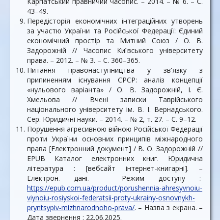
Карпатський правничий часопис. – 2014. – № 6. – С.
43–49.
Передісторія економічних інтеграційних утворень
за участю України та Російської Федерації: Єдиний
економічний простір та Митний Союз / О. В.
Задорожній // Часопис Київського університету
права. – 2012. – № 3. – С. 360–365.
Питання правонаступництва у зв'язку з
припиненням існування СРСР: аналіз концепції
«нульового варіанта» / О. В. Задорожній, І. Є.
Хмельова // Вчені записки Таврійського
національного університету ім. В. І. Вернадського.
Сер. Юридичні науки. – 2014. – № 2, т. 27. – С. 9–12.
Порушення агресивною війною Російської Федерації
проти України основних принципів міжнародного
права [Електронний документ] / В. О. Задорожній //
EPUB Каталог електронних книг. Юридична
література : [вебсайт інтернет-книгарні]. –
Електрон. дані. – Режим доступу :
https://epub.com.ua/product/porushennia-ahresyvnoiu-
viynoiu-rosiyskoi-federatsii-proty-ukrainy-osnovnykh-
pryntsypiv-mizhnarodnoho-prava/
. – Назва з екрана. –
Дата звернення : 22.06.2025.