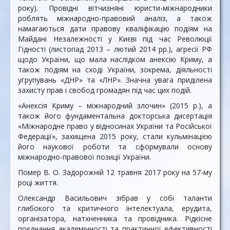
року). Провідні вітчизняні юристи-міжнародники
роблять міжнародно-правовий аналіз, а також
намагаються дати правову кваліфікацію подіям на
Майдані Незалежності у Києві під час Революції
Гідності (листопад 2013 – лютий 2014 рр.), агресії РФ
щодо України, що мала наслідком анексію Криму, а
також подіям на сході України, зокрема, діяльності
угрупувань «ДНР» та «ЛНР». Значна увага приділена
захисту прав і свобод громадян під час цих подій.
«Анексія Криму – міжнародний злочин» (2015 р.), а
також його фундаментальна докторська дисертація
«Міжнародне право у відносинах України та Російської
Федерації», захищена 2015 року, стали кульмінацією
його наукової роботи та сформували основу
міжнародно-правової позиції України.
Помер В. О. Задорожній 12 травня 2017 року на 57-му
році життя.
Олександр Васильович зібрав у собі таланти
глибокого та критичного інтелектуала, ерудита,
організатора, натхненника та провідника. Рідкісне
поєднання академічності та практичної ефективності