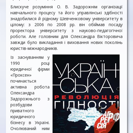
Блискуче розуміння О. В. Задорожнім організації
навчального процесу та його управлінські здібності
знадобилися й рідному Шевченковому університету в
цілому: з 2006 по 2008 рр. він обіймав посаду
проректора університету з науково-педагогічної
роботи. Але головним для Олександра Вікторовича
завжди було викладання і виховання нових поколінь
юристів-міжнародників.
Із заснуванням у
1990 році
юридичної фірми
«Проксен»
починається
активна робота
Олександра
Задорожнього з
розбудови
приватного
юридичного
бізнесу в Україні.
Очолюваний ним