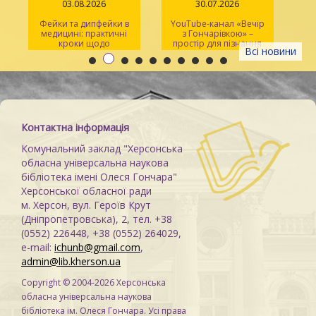
03.08.2026
30.07.2026
Фейки та дипфейки в
YouTube-канал «Вечір
медицині: практичні
з Гончарівкою» –
кроки щодо
простір для пізнання
Всі новини
розпізнавання
та натхнення
Контактна інформація
Комунальний заклад "Херсонська
обласна універсальна наукова
бібліотека імені Олеся Гончара"
Херсонської обласної ради
м. Херсон, вул. Героїв Крут
(Дніпропетровська), 2, тел. +38
(0552) 226448, +38 (0552) 264029,
e-mail:
ichunb@gmail.com
,
admin@lib.kherson.ua
Copyright © 2004-2026 Херсонська
обласна універсальна наукова
бібліотека ім. Олеся Гончара. Усі права