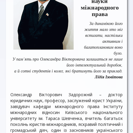
науки
міжнародного
права
За динамікою його
життя мало хто міг
встигати, настільки
активним і
багатоплановим воно
було.
У пам’ять про Олександра Вікторовича залишаться не лише
його інтелектуальний доробок,
а й сотні студентів і колег, які братимуть його за приклад.
Лідія Ізовітова
Олександр Вікторович Задорожній – доктор
юридичних наук, професор, заслужений юрист України,
завідувач кафедри міжнародного права Інституту
міжнародних відносин Київського національного
університету ім. Тараса Шевченка, вчитель багатьох
поколінь юристів-міжнародників, яскравий політичний і
громадський діяч, один із засновників українського