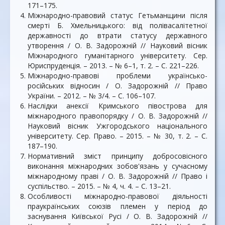
171–175.
Міжнародно-правовий статус Гетьманщини після
смерті Б. Хмельницького: від полівасалітетної
державності до втрати статусу державного
утворення / О. В. Задорожній // Науковий вісник
Міжнародного гуманітарного університету. Сер.
Юриспруденція. – 2013. – № 6–1, т. 2. – С. 221–226.
Міжнародно-правові проблеми українсько-
російських відносин / О. Задорожній // Право
України. – 2012. – № 3/4. – С. 106–107.
Наслідки анексії Кримського півострова для
міжнародного правопорядку / О. В. Задорожній //
Науковий вісник Ужгородського національного
університету. Сер. Право. – 2015. – № 30, т. 2. – С.
187–190.
Нормативний зміст принципу добросовісного
виконання міжнародних зобов'язань у сучасному
міжнародному праві / О. В. Задорожній // Право і
суспільство. – 2015. – № 4, ч. 4. – С. 13–21.
Особливості міжнародно-правової діяльності
праукраїнських союзів племен у період до
заснування Київської Русі / О. В. Задорожній //