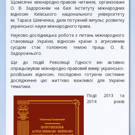
Щомісячні міжнародно-правові читання, організовані
О. В. Задорожнім на базі Інституту міжнародних
відносин Київського національного університету
ім. Тараса Шевченка, дали потужний імпульс розвитку
української науки міжнародного права.
Науково-дослідницька робота з питань міжнародного
становища України, відносин країни з агресивним
сусідом стає головною темою праць О. В.
Задорожнього.
Ще до подій Революції Гідності він активно
опрацьовував міжнародно-правовий вимір українсько-
російських відносин, послідовно готуючи системне
дослідження цієї життєво важливої для України
тематики.
Події 2013 та
2014 років