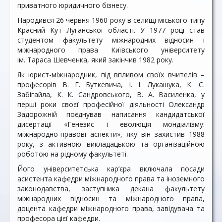
приватного юридичного бізнесу.
Народився 26 червня 1960 року в селищі міського типу
Красний Кут Луганської області. У 1977 році став
студентом факультету міжнародних відносин і
міжнародного права Київського університету
ім. Тараса Шевченка, який закінчив 1982 року.
Як юрист-міжнародник, під впливом своїх вчителів –
професорів В. Г. Буткевича, І. І. Лукашука, К. С.
Забігайла, К. К. Сандровського, В. А. Василенка, у
перші роки своєї професійної діяльності Олександр
Задорожній поєднував написання кандидатської
дисертації «Генезис і еволюція мондіалізму:
міжнародно-правові аспекти», яку він захистив 1988
року, з активною викладацькою та організаційною
роботою на рідному факультеті.
Його університетська кар’єра включала посади
асистента кафедри міжнародного права та іноземного
законодавства, заступника декана факультету
міжнародних відносин та міжнародного права,
доцента кафедри міжнародного права, завідувача та
професора цієї кафедри.