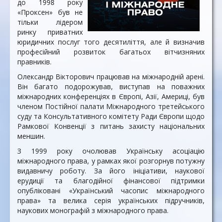
до 1998 року
«Проксен» був не
тільки лідером
ринку приватних
юридичних послуг того десятиліття, але й визначив
професійний розвиток багатьох вітчизняних
правників.
Олександр Вікторович працював на міжнародній арені.
Він багато подорожував, виступав на поважних
міжнародних конференціях в Європі, Азії, Америці, був
членом Постійної палати Міжнародного третейського
суду та Консультативного комітету Ради Європи щодо
Рамкової Конвенції з питань захисту національних
меншин.
З 1999 року очолював Українську асоціацію
міжнародного права, у рамках якої розгорнув потужну
видавничу роботу. За його ініціативи, наукової
ерудиції та благодійної фінансової підтримки
опубліковані «Український часопис міжнародного
права» та велика серія українських підручників,
наукових монографій з міжнародного права.