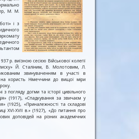
Формально
ер, М. М.
оті» і з
ридичного
аркомату
едичного
ультантом
7 р. виїзною сесією Військової колегії
писку» Й. Сталіним, В. Молотовим, Л.
икованим звинуваченням в участі в
ві на користь Німеччини до вищої міри
року.
і з погляду догми та історії цивільного
ія» (1917), «Спадкування за звичаєм у
ня» (1925), «Приналежності та складові
ці XVI-XVII в.» (1927), «До питання про
вих доповідей на різних академічних