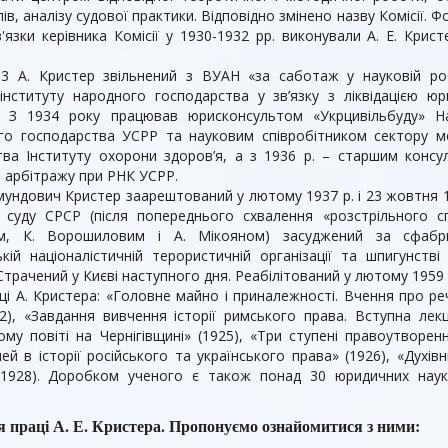
ів, аналізу судової практики. Відповідно змінено назву Комісії. 
'язки керівника Комісії у 1930-1932 рр. виконували А. Е. Крист
33 А. Кристер звільнений з ВУАН «за саботаж у науковій роб
інституту народного господарства у зв’язку з ліквідацією ю
. З 1934 року працював юрисконсультом «Укрцивільбуду» Н
го господарства УСРР та науковим співробітником сектору м
тва Інституту охорони здоров’я, а з 1936 р. – старшим конс
 арбітражу при РНК УСРР.
ундович Кристер заарештований у лютому 1937 р. і 23 жовтня 193
 суду СРСР (після попереднього схвалення «розстрільного с
ем, К. Ворошиловим і А. Мікояном) засуджений за сфабр
кій націоналістичній терористичній організації та шпигунст
Страчений у Києві наступного дня. Реабілітований у лютому 1959 
ці А. Кристера: «Головне майно і приналежності. Вчення про реч
2), «Завдання вивчення історії римського права. Вступна лекц
му повіті на Чернігівщині» (1925), «Три ступені правоутворен
ей в історії російського та українського права» (1926), «Духівни
(1928). Доробком ученого є також понад 30 юридичних науко
я праці А. Е. Кристера. Пропонуємо ознайомитися з ними: