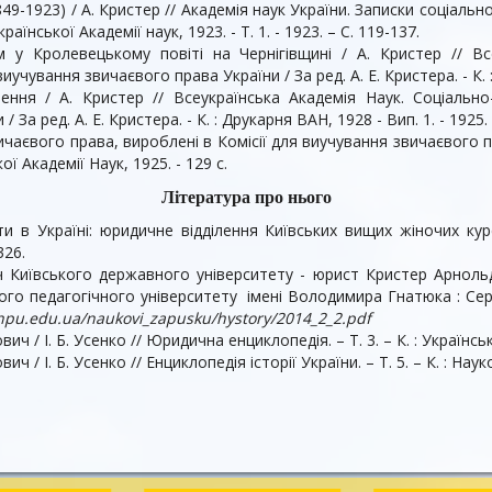
9-1923) / А. Кристер // Академія наук України. Записки соціально-
раїнської Академії наук, 1923. - Т. 1. - 1923. – С. 119-137.
 у Кролевецькому повіті на Чернігівщині / А. Кристер // Вс
виучування звичаєвого права України / За ред. А. Е. Кристера. - К. :
ння / А. Кристер // Всеукраїнська Академія Наук. Соціально- 
За ред. А. Е. Кристера. - К. : Друкарня ВАН, 1928 - Вип. 1. - 1925. 
аєвого права, вироблені в Комісії для виучування звичаєвого прав
ої Академії Наук, 1925. - 129 c.
Література про нього
іти в Україні: юридичне відділення Київських вищих жіночих кур
326.
ч Київського державного університету - юрист Кристер Арнольд
о педагогічного університету імені Володимира Гнатюка : Сер. Іст
.tnpu.edu.ua/naukovi_zapusku/hystory/2014_2_2.pdf
ч / І. Б. Усенко // Юридична енциклопедія. – Т. 3. – К. : Українсь
 / І. Б. Усенко // Енциклопедія історії України. – Т. 5. – К. : Наук