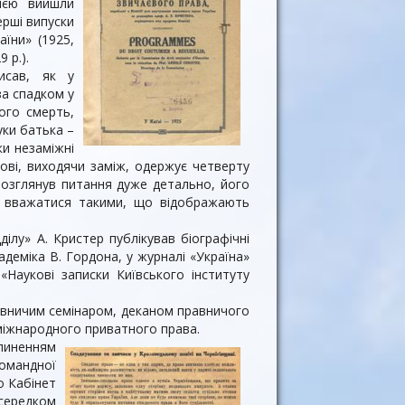
цією вийшли
ерші випуски
їни» (1925,
 р.).
исав, як у
за спадком у
його смерть,
нуки батька –
ки незаміжні
ові, виходячи заміж, одержує четверту
 розглянув питання дуже детально, його
ь вважатися такими, що відображають
ілу» А. Кристер публікував біографічні
адеміка В. Гордона, у журналі «Україна»
 «Наукові записки Київського інституту
равничим семінаром, деканом правничого
 міжнародного приватного права.
ипиненням
омандної
о Кабінет
осередком