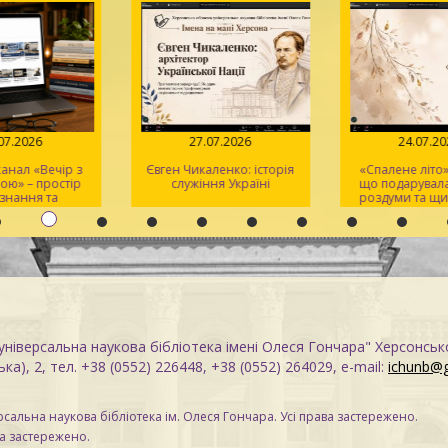
.07.2026
27.07.2026
24.07.2
анал «Вечір з
Євген Чикаленко: історія
«Спалене літо»:
ою» – простір
служіння Україні
що подарувала
ізнання та
роздуми та щи
тхнення
ніверсальна наукова бібліотека імені Олеся Гончара" Херсонськ
ка), 2, тел. +38 (0552) 226448, +38 (0552) 264029, e-mail:
ichunb@
сальна наукова бібліотека ім. Олеся Гончара. Усі права застережено.
ва застережено.