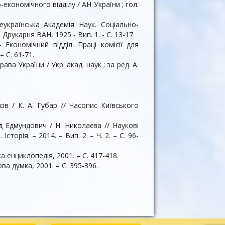
економічного відділу / АН України ; гол.
еукраїнська Академія Наук. Соціально-
 Друкарня ВАН, 1925 - Вип. 1. - С. 13-17.
Економічний відділ. Праці комісії для
– С. 61-71.
а України / Укр. акад. наук ; за ред. А.
сів / К. А. Губар // Часопис Київського
 Едмундович / Н. Николаєва // Наукові
орія. – 2014. – Вип. 2. – Ч. 2. – С. 96-
ка енциклопедія, 2001. – С. 417-418.
ова думка, 2001. – С. 395-396.