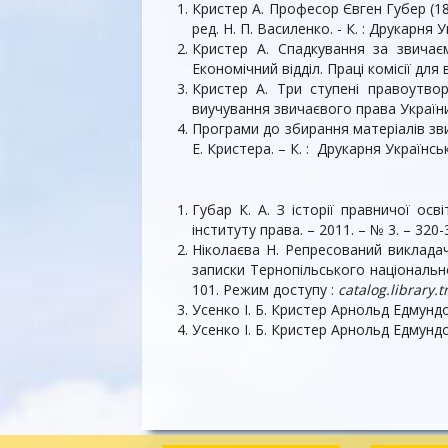
Кристер А. Професор Євген Губер (184
ред. Н. П. Василенко. - К. : Друкарня Ук
Кристер А. Спадкування за звичаєм
Економічний відділ. Праці комісії для 
Кристер А. Три ступені правоутворе
виучування звичаєвого права України / 
Програми до збирання матеріалів звич
Е. Кристера. – К. : Друкарня Українськ
Губар К. А. З історії правничої осв
інституту права. – 2011. – № 3. – 320-
Ніколаєва Н. Репресований виклада
записки Тернопільського національног
101. Режим доступу :
catalog.library
Усенко І. Б. Кристер Арнольд Едмундови
Усенко І. Б. Кристер Арнольд Едмундович