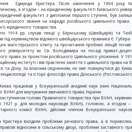
ення Едмунда Кристера. Після закінчення у 1904 році Київ
ичному, а згодом – на юридичному факультеті Київського універс
 юридичний факультет з дипломом першого ступеня, був залише
есорського звання на кафедрі російського цивільного права.
ого юридичного товариства.
по 1914 рр. слухав лекції у Бернському (Швейцарія) та Тюбі
в під керівництвом відомого швейцарського правника Є. Губера.
дачі магістерського іспиту та прочитання пробних лекцій поча
ого університету ім. Св. Володимира на посаді приват-доцен
ого права за проектом російського Цивільного уложення. У 191
ійному інституті і вів практичні заняття з цивільного права на 
зі та Дону. За власним свідченням, не зміг повернутися до Киє
 енциклопедії та історії філософії права Донського (Ростовського
Києва працював у Всеукраїнській академії наук (нині Націонал
ісії ВУАН для виучування звичаєвого права України.
 заступником голови Правничого товариства при ВУАН, керівник
і 1921 р. для молодих науковців ВУАН), головою, а згодом –
тарної») комісії ВУАН, дійсним членом Всеукраїнської науково
а Кристера входили проблеми речового права, а в пореволюц
правові відносини в сільському дворі, проблеми заставного пра