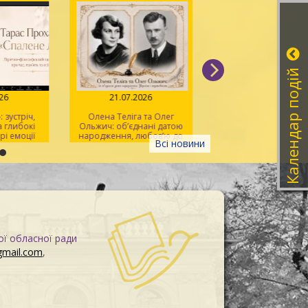
Календар подій
026
21.07.2026
20.07.2026
 зустріч,
Олена Теліга та Олег
Мистецтво розпізна
 глибокі
Ольжич: об’єднані датою
фейків
рі емоції
народження, любов’ю до
Всі новини
України та жертовністю
заради неї
ої обласної ради
gmail.com
,