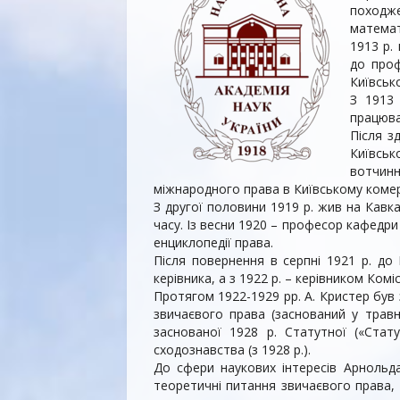
походж
математ
1913 р.
до проф
Київськ
З 1913 
працюва
Після з
Київськ
вотчинн
міжнародного права в Київському комерц
З другої половини 1919 р. жив на Кавка
часу. Із весни 1920 – професор кафедри
енциклопедії права.
Після повернення в серпні 1921 р. до 
керівника, а з 1922 р. – керівником Ком
Протягом 1922-1929 рр. А. Кристер був
звичаєвого
права (заснований у травн
заснованої 1928 р. Статутної («Стату
сходознавства (з 1928 р.).
До сфери наукових інтересів Арнольд
теоретичні питання звичаєвого права, 