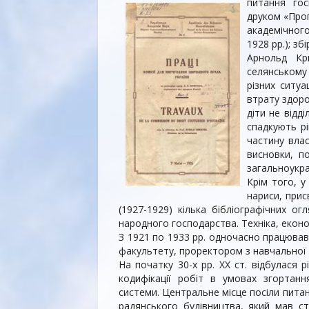
питання гос
друком «Прог
академічного
1928 рр.); зб
Арнольд Кр
селянському 
різних ситуа
втрату здоров
діти не відді
спадкують р
частину влас
висновки, п
загальноукра
Крім того, у
нариси, прис
(1927-1929) кілька бібліографічних ог
народного господарства. Техніка, еконо
З 1921 по 1933 рр. одночасно працював
факультету, проректором з навчальної 
На початку 30-х рр. ХХ ст. відбулася 
кодифікації робіт в умовах згортанн
системи. Центральне місце посіли питан
радянського будівництва, який мав с