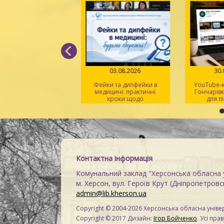
05.08.2026
03.08.2026
30
д поміж рядків» –
Фейки та дипфейки в
YouTube-к
 світла, віри й надії
медицині: практичні
Гончарівк
кроки щодо
для п
розпізнавання
на
Контактна інформація
Комунальний заклад "Херсонська обласна у
м. Херсон, вул. Героїв Крут (Дніпропетровсь
admin@lib.kherson.ua
Copyright © 2004-2026 Херсонська обласна універ
Copyright © 2017 Дизайн:
Ігор Бойченко
. Усі пра