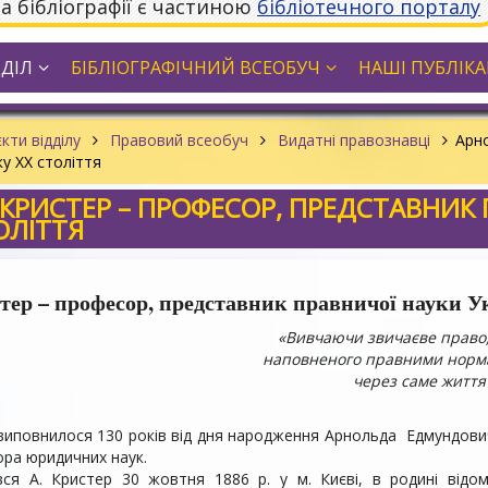
та бібліографії є частиною
бібліотечного порталу
ДДІЛ
БІБЛІОГРАФІЧНИЙ ВСЕОБУЧ
НАШІ ПУБЛІКАЦ
кти відділу
Правовий всеобуч
Видатні правознавці
Арн
у XX століття
РИСТЕР – ПРОФЕСОР, ПРЕДСТАВНИК 
ОЛІТТЯ
ер – професор, представник правничої науки Ук
«Вивчаючи звичаєве право,
наповненого правними норма
через саме життя
 виповнилося 130 років від дня народження Арнольда Едмундови
ра юридичних наук.
ся А. Кристер 30 жовтня 1886 р. у м. Києві, в родині відо