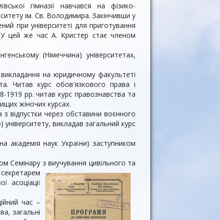
ської гімназії навчався на фізико-
итету ім. Св. Володимира. Закінчивши у
ний при університеті для приготування
 У цей же час А. Кристер стає членом
нгенському (Німеччина) університетах,
в викладання на юридичному факультеті
та. Читав курс обов'язкового права і
8-1919 рр. читав курс правознавства та
Вищих жіночих курсах.
ва з відпустки через обставини воєнного
) університету, викладав загальний курс
ьна академія наук України) заступником
ом Семінару з виучування цивільного та
 секретарем
ї асоціації
ійний час –
ва, загальні