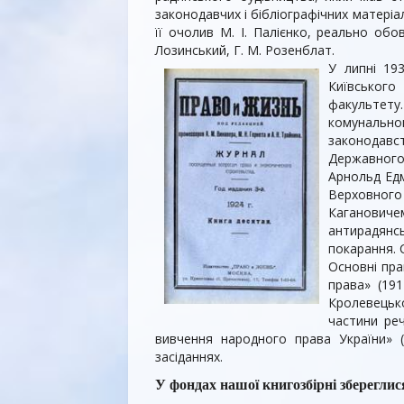
законодавчих і бібліографічних матеріал
її очолив М. І. Палієнко, реально обов
Лозинський, Г. М. Розенблат.
У липні 19
Київського 
факультету
комунально
законодавс
Державного
Арнольд Едм
Верховного
Каганович
антирадянсь
покарання. 
Основні пра
права» (191
Кролевецько
частини реч
вивчення народного права України» 
засіданнях.
У фондах нашої книгозбірні збереглис