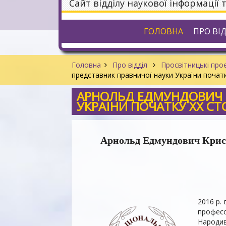
Сайт відділу наукової інформації 
ГОЛОВНА
ПРО ВІ
Головна
Про відділ
Просвітницькі проє
представник правничої науки України початк
АРНОЛЬД ЕДМУНДОВИЧ К
УКРАЇНИ ПОЧАТКУ XX СТ
Арнольд Едмундович Крист
2016 р.
професо
Народив