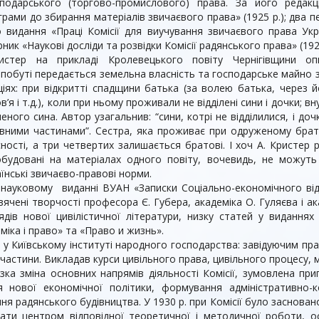
подарського (торгово-
промислового) права. За його редак
рами до збирання матеріалів звичаєвого права» (1925 р.); два п
 видання «Праці Комісії для виучування звичаєвого права Укра
ірник «Наукові досліди та розвідки Комісії радянського права» (1929
истер на прикладі Кролевецького повіту Чернігівщини оп
побуті передається земельна власність та господарське майно 
ціях: при відкритті спадщини батька (за волею батька, через 
’я і т.д.), коли при ньому проживали не відділені сини і дочки; в
леного сина. Автор узагальнив: “сини, котрі не відділилися, і доч
івними частинами”. Сестра, яка проживає при одруженому брат
ності, а три четвертих залишається братові. І хоч А. Кристер
обудовані на матеріалах одного повіту, вочевидь, не можут
їнські звичаєво-правові норми.
 науковому виданні ВУАН «Записки Соціально-економічного відд
вячені творчості професора Є. Губера, академіка О. Гуляєва і ак
лядів нової цивілістичної літератури, низку статей у виданнях
міка і право» та «Право и жизнь».
 у Київському інституті народного господарства: завідуючим п
частини. Викладав курси цивільного права, цивільного процесу,
різка зміна основних напрямів діяльності Комісії, зумовлена пр
я нової економічної політики, формування адміністративно-к
ня радянського будівництва. У 1930 р. при Комісії було заснован
тати центром відповідної теоретичної і методичної роботи, 