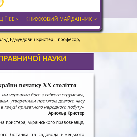
ІЇ: ЕБ
КНИЖКОВИЙ МАЙДАНЧИК
ольд Едмундович Кристер – професор,
ПРАВНИЧОЇ НАУКИ
раїни початку XX століття
 ми черпаємо його з свіжого струмочка,
ми, утвореними протягом довгого часу
 в галузі приватного народного побуту»
.
Арнольд Кристер
ча Кристера, українського правознавця,
мого ботаніка та садовода німецького