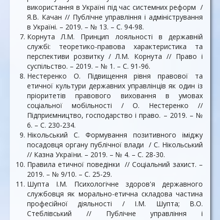
використання в Україні під час системних реформ /
Я.В. Качан // Публічне управління і адміністрування
в Україні. – 2019. – № 13. – С. 94-98.
Корнута Л.М. Принцип лояльності в державній
службі: теоретико-правова характеристика та
перспективи розвитку / Л.М. Корнута // Право і
суспільство. – 2019. – № 1. – С. 91-96.
Нестеренко О. Підвищення рівня правової та
етичної культури державних управлінців як один із
пріоритетів правового виховання в умовах
соціальної мобільності / О. Нестеренко //
Підприємництво, господарство і право. – 2019. – №
6. – С. 230-234.
Нікольський С. Формування позитивного іміджу
посадовця органу публічної влади / С. Нікольський
// Казна України. – 2019. – № 4. – С. 28-30.
Правила етичної поведінки // Соціальний захист. –
2019. – № 9/10. – С. 25-29.
Шупта І.М. Психологічне здоров'я державного
службовця як морально-етична складова частина
професійної діяльності / І.М. Шупта; В.О.
Стеблівський // Публічне управління і