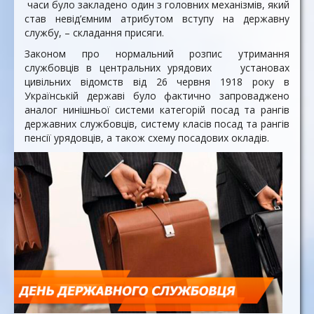
часи було закладено один з головних механізмів, який
став невід’ємним атрибутом вступу на державну
службу, – складання присяги.
Законом про нормальний розпис утримання
службовців в центральних урядових установах
цивільних відомств від 26 червня 1918 року в
Українській державі було фактично запроваджено
аналог нинішньої системи категорій посад та рангів
державних службовців, систему класів посад та рангів
пенсії урядовців, а також схему посадових окладів.