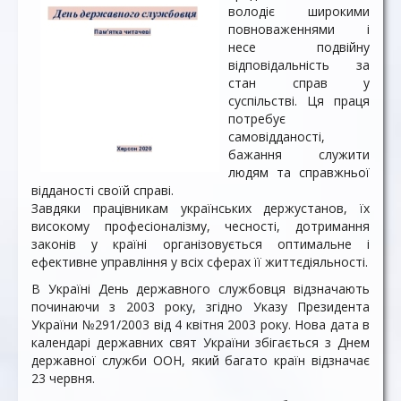
володіє широкими
повноваженнями і
несе подвійну
відповідальність за
стан справ у
суспільстві. Ця праця
потребує
самовідданості,
бажання служити
людям та справжньої
відданості своїй справі.
Завдяки працівникам українських держустанов, їх
високому професіоналізму, чесності, дотримання
законів у країні організовується оптимальне і
ефективне управління у всіх сферах її життєдіяльності.
В Україні День державного службовця відзначають
починаючи з 2003 року, згідно Указу Президента
України №291/2003 від 4 квітня 2003 року. Нова дата в
календарі державних свят України збігається з Днем
державної служби ООН, який багато країн відзначає
23 червня.