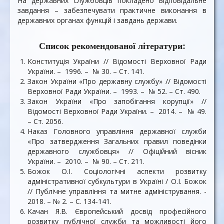
На державних службовців покладено відповідальне
завдання – забезпечувати практичне виконання в
державних органах функцій і завдань держави.
Список рекомендованої літератури:
Конституція України // Відомості Верховної Ради
України. – 1996. – № 30. – Ст. 141.
Закон України «Про державну службу» // Відомості
Верховної Ради України. – 1993. – № 52. – Ст. 490.
Закон України «Про запобігання корупції» //
Відомості Верховної Ради України. – 2014. – № 49.
– Ст. 2056.
Наказ Головного управління державної служби
«Про затвердження Загальних правил поведінки
державного службовця» // Офіційний вісник
України. – 2010. – № 90. – Ст. 211.
Божок О.І. Соціологічні аспекти розвитку
адміністративної субкультури в Україні / О.І. Божок
// Публічне управління та митне адміністрування. -
2018. – № 2. – С. 134-141.
Качан Я.В. Європейський досвід професійного
розвитку публічної служби та можливості його