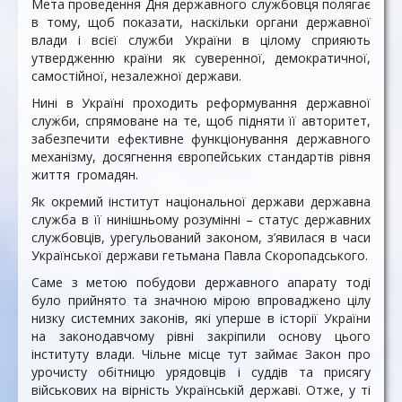
Мета проведення Дня державного службовця полягає
в тому, щоб показати, наскільки органи державної
влади і всієї служби України в цілому сприяють
утвердженню країни як суверенної, демократичної,
самостійної, незалежної держави.
Нині в Україні проходить реформування державної
служби, спрямоване на те, щоб підняти її авторитет,
забезпечити ефективне функціонування державного
механізму, досягнення європейських стандартів рівня
життя громадян.
Як окремий інститут національної держави державна
служба в її нинішньому розумінні – статус державних
службовців, урегульований законом, з’явилася в часи
Української держави гетьмана Павла Скоропадського.
Саме з метою побудови державного апарату тоді
було прийнято та значною мірою впроваджено цілу
низку системних законів, які уперше в історії України
на законодавчому рівні закріпили основу цього
інституту влади. Чільне місце тут займає Закон про
урочисту обітницю урядовців і суддів та присягу
військових на вірність Українській державі. Отже, у ті