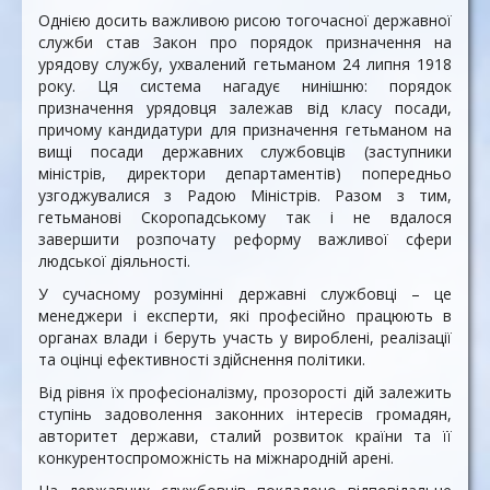
Однією досить важливою рисою тогочасної державної
служби став Закон про порядок призначення на
урядову службу, ухвалений гетьманом 24 липня 1918
року. Ця система нагадує нинішню: порядок
призначення урядовця залежав від класу посади,
причому кандидатури для призначення гетьманом на
вищі посади державних службовців (заступники
міністрів, директори департаментів) попередньо
узгоджувалися з Радою Міністрів. Разом з тим,
гетьманові Скоропадському так і не вдалося
завершити розпочату реформу важливої сфери
людської діяльності.
У сучасному розумінні державні службовці – це
менеджери і експерти, які професійно працюють в
органах влади і беруть участь у вироблені, реалізації
та оцінці ефективності здійснення політики.
Від рівня їх професіоналізму, прозорості дій залежить
ступінь задоволення законних інтересів громадян,
авторитет держави, сталий розвиток країни та її
конкурентоспроможність на міжнародній арені.