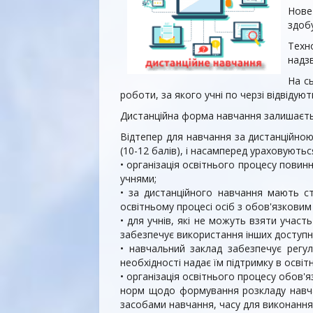
Нове
здобу
Техн
надз
На с
роботи, за якого учні по черзі відвідую
Дистанційна форма навчання залишається
Відтепер для навчання за дистанційно
(10-12 балів), і насамперед ураховуються
• організація освітнього процесу повин
учнями;
• за дистанційного навчання мають с
освітньому процесі осіб з обов'язковим
• для учнів, які не можуть взяти участ
забезпечує використання інших доступн
• навчальний заклад забезпечує регул
необхідності надає їм підтримку в освіт
• організація освітнього процесу обов
норм щодо формування розкладу навчал
засобами навчання, часу для виконанн