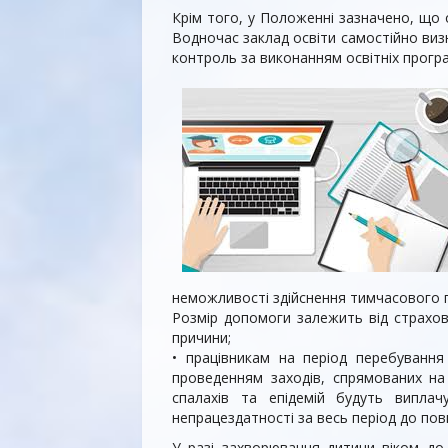
Крім того, у Положенні зазначено, що 
Водночас заклад освіти самостійно визн
контроль за виконанням освітніх програ
неможливості здійснення тимчасового пе
Розмір допомоги залежить від страхово
причини;
• працівникам на період перебування
проведенням заходів, спрямованих на 
спалахів та епідемій будуть випла
непрацездатності за весь період до пов
У разі захворювання дитини віком до