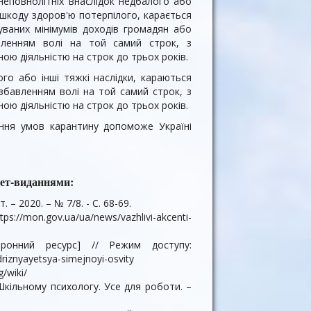
неповнолітніх внаслідок недбалого або
 шкоду здоров'ю потерпілого, карається
уваних мінімумів доходів громадян або
ленням волі на той самий строк, з
ою діяльністю на строк до трьох років.
го або інші тяжкі наслідки, караються
збавленням волі на той самий строк, з
ою діяльністю на строк до трьох років.
ння умов карантину допоможе Україні
нет-виданнями:
 – 2020. – № 7/8. - С. 68-69.
s://mon.gov.ua/ua/news/vazhlivi-akcenti-
тронний ресурс] // Режим доступу:
driznyayetsya-simejnoyi-osvity
/wiki/
Шкільному психологу. Усе для роботи. –