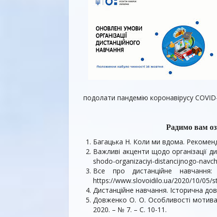
подолати пандемію коронавірусу COVID-
Радимо вам оз
Багацька Н. Коли ми вдома. Рекомендаці
Важливі акценти щодо організації дис
shodo-organizaciyi-distancijnogo-navc
Все про дистанційне навчання: 
https://www.slovoidilo.ua/2020/10/05/s
Дистанційне навчання. Історична довід
Довженко О. О. Особливості мотиваці
2020. – № 7. – С. 10-11.