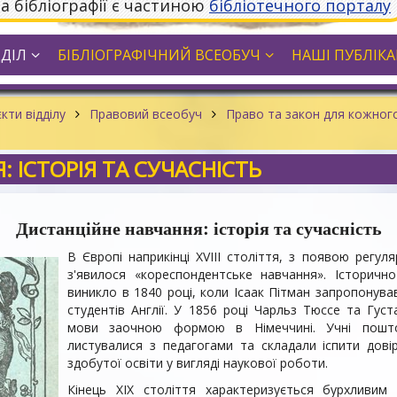
та бібліографії є частиною
бібліотечного порталу
ДДІЛ
БІБЛІОГРАФІЧНИЙ ВСЕОБУЧ
НАШІ ПУБЛІКАЦ
кти відділу
Правовий всеобуч
Право та закон для кожно
 ІСТОРІЯ ТА СУЧАСНІСТЬ
Дистанційне навчання: історія та сучасність
В Європі наприкінці XVIII століття, з появою регул
з'явилося «кореспондентське навчання». Історичн
виникло в 1840 році, коли Ісаак Пітман запропонув
студентів Англії. У 1856 році Чарльз Тюссе та Гу
мови заочною формою в Німеччині. Учні пошто
листувалися з педагогами та складали іспити дові
здобутої освіти у вигляді наукової роботи.
Кінець XIX століття характеризується бурхливим 