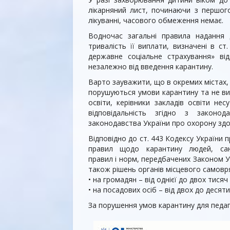
лікарняний лист, починаючи з першог
лікуванні, часового обмеження немає.
Водночас загальні правила надання 
тривалість її виплати, визначені в с
державне соціальне страхування» від 
незалежно від введення карантину.
Варто зауважити, що в окремих містах, 
порушуються умови карантину та не ви
освіти, керівники закладів освіти нес
відповідальність згідно з законо
законодавства України про охорону здоро
Відповідно до ст. 443 Кодексу України
правил щодо карантину людей, саніта
правил і норм, передбачених Законом Ук
також рішень органів місцевого самовр
• на громадян – від однієї до двох тися
• на посадових осіб – від двох до деся
За порушення умов карантину для педаго