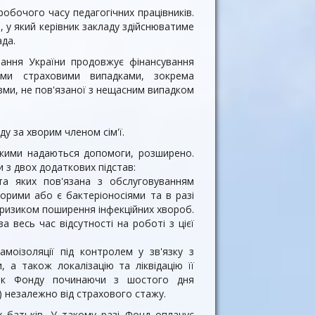
обочого часу педагогічних працівників.
, у який керівник закладу здійснюватиме
ада.
вання України продовжує фінансування
ими страховими випадками, зокрема
вми, не пов'язаної з нещасним випадком
ду за хворим членом сім'ї.
 якими надаються допомоги, розширено.
 з двох додаткових підстав:
та яких пов'язана з обслуговуванням
ворими або є бактеріоносіями та в разі
з ризиком поширення інфекційних хвороб.
 весь час відсутності на роботі з цієї
моізоляції під контролем у зв'язку з
 а також локалізацію та ліквідацію її
унок Фонду починаючи з шостого дня
) незалежно від страхового стажу.
 батьків. У такому разі Фонд оплачує