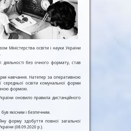
м Міністерства освіти і науки України
.
ї діяльності без очного формату, став
формі навчання. Натепер за оперативною
ої середньої освіти комунальної форми
ційною формою.
и України оновило правила дистанційного
був якісним і безпечним.
йну форму здобуття повної загальної
раїни (08.09.2020 р.).