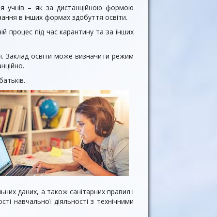
я учнів – як за дистанційною формою
чання в інших формах здобуття освіти.
й процес під час карантину та за інших
ня. Заклад освіти може визначити режим
анційно.
батьків.
них даних, а також санітарних правил і
ті навчальної діяльності з технічними