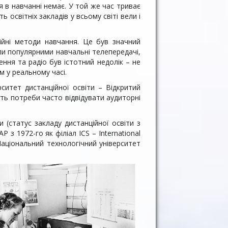
я в навчанні немає. У той же час триває
 освітніх закладів у всьому світі вели і
ійні методи навчання. Це був значний
али популярними навчальні телепередачі,
ення та радіо був істотний недолік – не
 у реальному часі.
рситет дистанційної освіти – Відкритий
сть потреби часто відвідувати аудиторні
 (статус закладу дистанційної освіти з
 з 1972-го як філіал ICS – International
 Національний технологічний університет