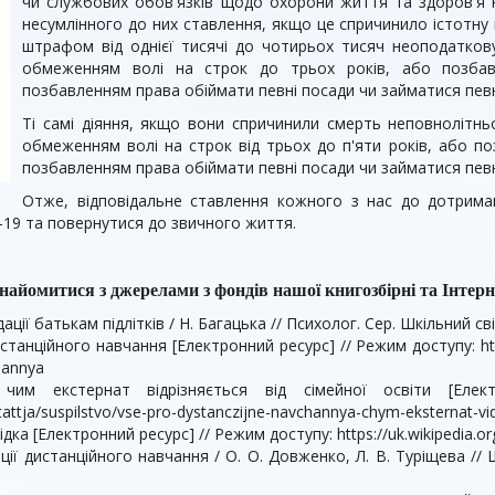
чи службових обов'язків щодо охорони життя та здоров'я 
несумлінного до них ставлення, якщо це спричинило істотну
штрафом від однієї тисячі до чотирьох ти­сяч неоподатков
обмеженням волі на строк до трьох років, або позбав
позбавленням права обіймати певні посади чи займатися певн
Ті самі діяння, якщо вони спричинили смерть неповнолітньо
обмеженням волі на строк від трьох до п'яти років, або по
позбавленням права обіймати певні посади чи займатися певн
Отже, відповідальне ставлення кожного з нас до дотрима
19 та повернутися до звичного життя.
найомитися з джерелами з фондів нашої книгозбірні та Інтер
ї батькам підлітків / Н. Багацька // Психолог. Сер. Шкільний світ.
танційного навчання [Електронний ресурс] // Режим доступу: http
hannya
чим екстернат відрізняється від сімейної освіти [Елек
tattja/suspilstvo/vse-pro-dystanczijne-navchannya-chym-eksternat-vi
ка [Електронний ресурс] // Режим доступу: https://uk.wikipedia.org
ї дистанційного навчання / О. О. Довженко, Л. В. Туріщева // 