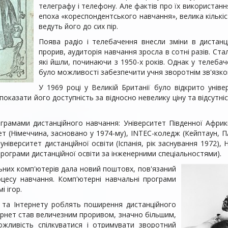
телеграфу і телефону. Але фактів про їх використанн
епоха «кореспондентського навчання», велика кількість
ведуть його до сих пір.
Поява радіо і телебачення внесли зміни в дистанц
прорив, аудиторія навчання зросла в сотні разів. Ст
які йшли, починаючи з 1950-х років. Однак у телебач
було можливості забезпечити учня зворотнім зв'язком
У 1969 році у Великій Британії було відкрито уніве
 показати його доступність за відносно невелику ціну та відсутні
ограмами дистанційного навчання: Університет Південної Африки
т (Німеччина, засновано у 1974-му), INTEC-коледж (Кейптаун, ПАР
університет дистанційної освіти (Іспанія, рік заснування 1972),
 програми дистанційної освіти за інженерними спеціальностями).
льних комп'ютерів дала новий поштовх, пов'язаний
цесу навчання. Комп'ютерні навчальні програми
і ігор.
ів та Інтернету роблять поширення дистанційного
ернет став величезним проривом, значно більшим,
можливість спілкуватися і отримувати зворотний