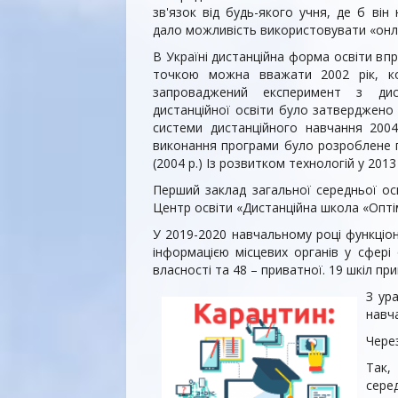
зв'язок від будь-якого учня, де б ві
дало можливість використовувати «онла
В Україні дистанційна форма освіти вп
точкою можна вважати 2002 рік, ко
запроваджений експеримент з дис
дистанційної освіти було затверджено 
системи дистанційного навчання 2004
виконання програми було розроблене п
(2004 р.) Із розвитком технологій у 20
Перший заклад загальної середньої ос
Центр освіти «Дистанційна школа «Опті
У 2019-2020 навчальному році функціон
інформацією місцевих органів у сфері
власності та 48 – приватної. 19 шкіл п
З ур
навч
Чере
Так,
серед