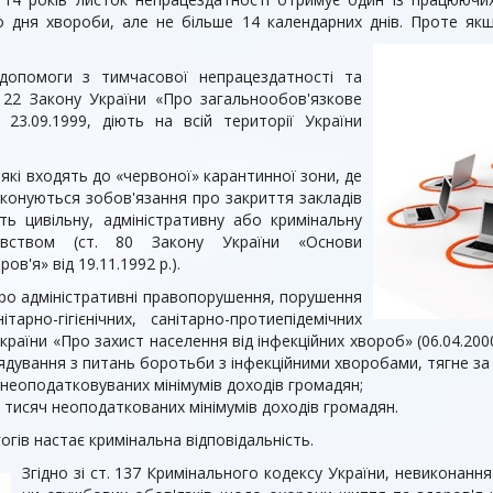
о дня хвороби, але не більше 14 календарних днів. Проте як
допомоги з тимчасової непрацездатності та
т. 22 Закону України «Про загальнообов'язкове
23.09.1999, діють на всій території України
які входять до «червоної» карантинної зони, де
конуються зобов'язання про закриття закладів
уть цивільну, адміністративну або кримінальну
давством (ст. 80 Закону України «Основи
в'я» від 19.11.1992 р.).
 про адміністративні правопорушення, порушення
рно-гігієнічних, санітарно-протиепідемічних
раїни «Про захист населення від інфекційних хвороб» (06.04.200
ядування з питань боротьби з інфекційними хворобами, тягне з
ч неоподатковуваних мінімумів доходів громадян;
ти тисяч неоподаткованих мінімумів доходів громадян.
гів настає кримінальна відповідальність.
Згідно зі ст. 137 Кримінального кодексу України, невиконан