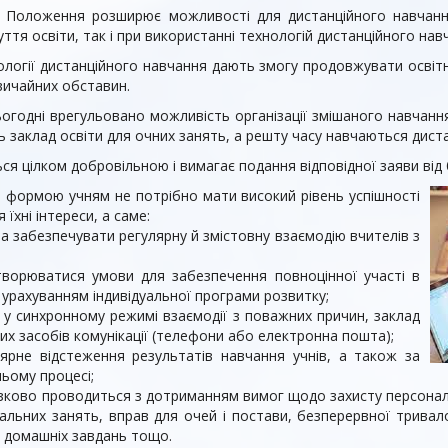
 Положення розширює можливості для дистанційного навчанн
ття освіти, так і при використанні технологій дистанційного нав
ології дистанційного навчання дають змогу продовжувати освітні
вичайних обставин.
ьогодні врегульовано можливість організації змішаного навчан
ть заклад освіти для очних занять, а решту часу навчаються дист
 цілком добровільною і вимагає подання відповідної заяви від 
ю формою учням не потрібно мати високий рівень успішності
 їхні інтереси, а саме:
на забезпечувати регулярну й змістовну взаємодію вчителів з
творюватися умови для забезпечення повноцінної участі в
 урахуванням індивідуальної програми розвитку;
ь у синхронному режимі взаємодії з поважних причин, заклад
их засобів комунікації (телефони або електронна пошта);
ярне відстеження результатів навчання учнів, а також за
ньому процесі;
'язково проводиться з дотриманням вимог щодо захисту персональ
ьних занять, вправ для очей і постави, безперервної тривалос
я домашніх завдань тощо.