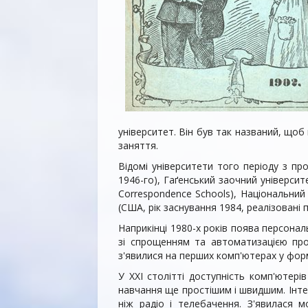
університет. Він був так названий, щоб
заняття.
Відомі університети того періоду з пр
1946-го), Гаґенський заочний університе
Correspondence Schools), Національний 
(США, рік заснування 1984, реалізовані
Наприкінці 1980-х років поява персона
зі спрощенням та автоматизацією про
з'явилися на перших комп'ютерах у форм
У XXI столітті доступність комп'ютер
навчання ще простішим і швидшим. Інт
ніж радіо і телебачення. З'явилася 