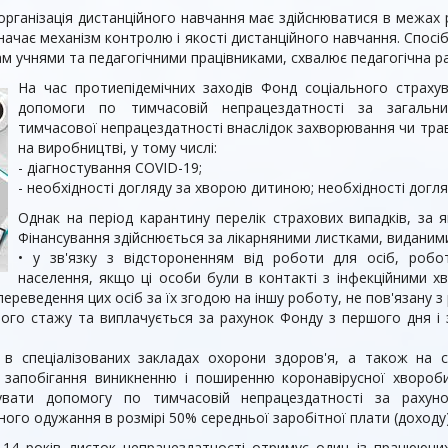
організація дистанційного навчання має здійснюватися в межах р
ачає механізм контролю і якості дистанційного навчання. Спосіб
м учнями та педагогічними працівниками, схвалює педагогічна р
На час протиепідемічних заходів Фонд соціального страху
допомоги по тимчасовій непрацездатності за загальн
тимчасової непрацездатності внаслідок захворювання чи тра
на виробництві, у тому числі:
- діагностування COVID-19;
- необхідності догляду за хворою дитиною; необхідності догля
Однак на період карантину перелік страхових випадків, за
Фінансування здійснюється за лікарняними листками, виданими
• у зв'язку з відстороненням від роботи для осіб, робо
населення, якщо ці особи були в контакті з інфекційними х
реведення цих осіб за їх згодою на іншу роботу, не пов'язану 
го стажу та виплачується за рахунок Фонду з першого дня і за
 в спеціалізованих закладах охорони здоров'я, а також на са
запобігання виникненню і поширенню коронавірусної хвороби,
чувати допомогу по тимчасовій непрацездатності за рах
ного одужання в розмірі 50% середньої заробітної плати (доходу
 14 років листок непрацездатності отримує один із працюючих