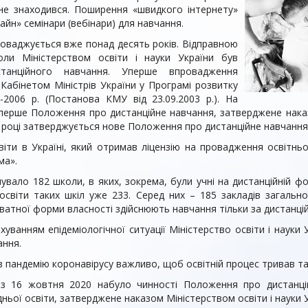
н не знаходився. Поширення «швидкого інтернету»
йн» семінари (вебінари) для навчання.
роваджується вже понад десять років. Відправною
ли Міністерством освіти і науки України був
танційного навчання. Уперше впровадження
Кабінетом Міністрів України у Програмі розвитку
-2006 р. (Постанова КМУ від 23.09.2003 р.). На
ерше Положення про дистанційне навчання, затверджене наказо
13 році затверджується нове Положення про дистанційне навчання
віти в Україні, який отримав ліцензію на провадження освітньо
ма».
увало 182 школи, в яких, зокрема, були учні на дистанційній 
 освіти таких шкіл уже 233. Серед них – 185 закладів загальн
риватної форми власності здійснюють навчання тільки за дистан
ахуванням епідеміологічної ситуації Міністерство освіти і наук
ання.
з пандемію коронавірусу важливо, щоб освітній процес тривав та 
 з 16 жовтня 2020 набуло чинності Положення про дистанці
ньої освіти, затверджене наказом Міністерством освіти і науки Ук