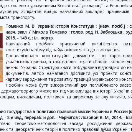
дготовлено з урахуванням Всесвітньої декларації та Європейськ
ауковців, аспірантів вищих навчальних закладів, працівникі
ємств транспорту.
Томенко М. В. Україна: історія Конституції : [навч. посіб.] :
навч. закл. / Микола Томенко ; голов. ред. Н. Заблоцька ; худ
2015. - 143 с. : іл., портр.
Навчальний посібник присвячений висвітленню пита
конституціоналізму від най­давніших часів до сьогодення.
Проаналізовано конституцій­ні документи, що характери
українських теренах, а також повні тексти «Пак­тів і конституц
лежної України. Структура книги побудована відповідно до на
документів. Автор намагався дослідити усі проекти конст
картину зародження та розвитку традицій українського кон­ст
Посібник може бути використаний для поглибленого за­своєн
у державотворчого мислення під час викладання історії України
уковцям, викладачам, політикам та широкому загалу читачів, як
ия государства в политико-правовой мысли Украины и России (конец
. - 2-е изд., перераб. и доп. - Чернигов : Лозовой В. М., 2014. - 623
тлено теоретико-методологічні засади дослідження держа
них та ідеократичних теорій в політико-правовій думці України і Ро