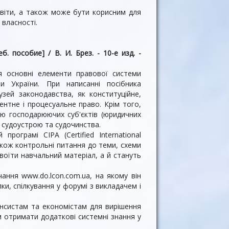
освіти, а також може бути корисним для
 власності.
. пособие] / В. И. Брез. - 10-е изд. -
ся основні елементи правової системи
и України. При написанні посібника
узей законодавства, як конституційне,
ентне і процесуальне право. Крім того,
ою господарюючих суб'єктів (юридичних
і судоустрою та судочинства.
програмі CIPA (Certified International
акож контрольні питання до теми, схеми
своїти навчальний матеріал, а й стануть
ання www.do.lcon.com.ua, на якому він
и, спілкування у форумі з викладачем і
ансистам та економістам для вирішення
м отримати додаткові системні знання у