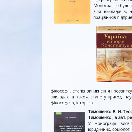
Монографію було пі
Для викладачів, н
працівників підпри
філософії, етапів виникнення і розвитк
закладах, а також стане у пригоді на
філософією, історією.
Тимошенко В. И. Теор
Тимошенко ; в авт. ред
У монографії висві
юридичних, соціологіч