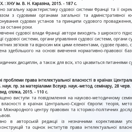
 Х. : ХНУ ім. В. Н. Каразіна, 2015. - 187 с.
но загальну характеристику судової системи Франції та її окре
азом з судовими органами загальної та адміністративної ю
іонування судових установ та принципи судового провадження,
 за останні роки.
вивченні судової влади Франції автори виходять з широкого підх
ції судової системи, органи управління судової системи, органи су
нітних зв'язків та відносин між цими елементами, судове право, 
ена здебільшого на основі вивчення нормативно-правової бази,
ридичних дисциплін, а також для всіх, хто цікавиться питаннями су
ні проблеми права інтелектуальної власності в країнах Централь
. наук. пр. за матеріалами Всеукр. наук.-метод. семінару, 28 черв. 
 вид. спілка, 2015. - 110 с.
міщено виступи та повідомлення на науково-методичному семін
 власності в країнах Центрально-Східної Європи: теорія, мето
тя Міжнародного центру правових та історико-політичних дослі
ьвові.
ано в авторській редакції із незначними корективами уп
конструкцій та оцінок інститутів права інтелектуальної власн