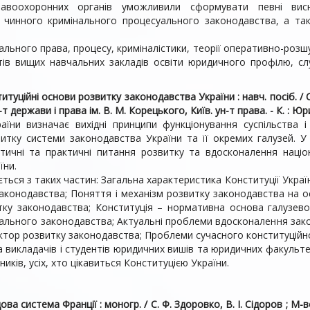
правоохоронних органів уможливили сформувати певні вис
 чинного кримінального процесуального законодавства, а тако
ального права, процесу, криміналістики, теорії оперативно-розшу
юнктів вищих навчальних закладів освіти юридичного профілю, сл
итуційні основи розвитку законодавства України : навч. посіб. / О
-т держави і права ім. В. М. Корецького, Київ. ун-т права. - К. : Юри
раїни визначає вихідні принципи функціонування суспільств
итку системи законодавства України та її окремих галузей. У
етичні та практичні питання розвитку та вдоскона­лення наці
їни.
ться з таких частин: Загальна характеристика Конституції Україн
аконодавства; Поняття і механізм розвитку законодавства на о
тку законодавства; Конституція – нормативна основа галузево
ального законодавства; Актуальні проблеми вдосконалення зак
ктор розвитку законодавства; Проблеми сучасного конституційно
 викладачів і студентів юридичних вишів та юридичних факульте
вників, усіх, хто цікавиться Конституцією України.
ва система Франції : моногр. / С. Ф. Здоровко, В. І. Сідоров ; М-во