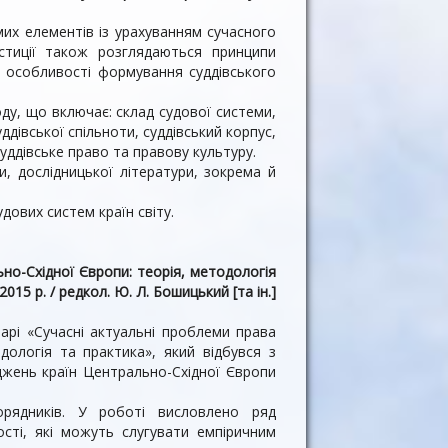
мих елементів із урахуванням сучасного
стиції також розглядаються принципи
 особливості формування суддівського
оду, що включає: склад судової системи,
ддівської спільноти, суддівський корпус,
суддівське право та правову культуру.
 дослідницької літератури, зо­крема й
дових систем країн світу.
но-Східної Європи: теорія, методологія
2015 р. / редкол. Ю. Л. Бошицький [та ін.]
арі «Сучасні актуальні проблеми права
дологія та практика», який відбувся з
джень країн Центрально-Східної Європи
орядників. У роботі висловлено ряд
ості, які можуть слугувати емпіричним