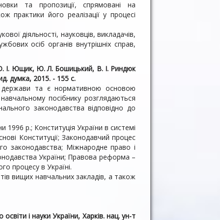
новки та пропозиції, спрямовані на
ж практики його реалізації у процесі
кової діяльності, науковців, викладачів,
ужбових осіб органів внутрішніх справ,
. І. Ющик, Ю. Л. Бошицький, В. І. Риндюк
д. думка, 2015. - 155 с.
а і держави та є нормативною основою
 навчальному посібнику роз­глядаються
онального законодавства відповідно до
и 1996 р.; Конституція України в системі
снові Конституції; Законодавчий процес
го законодавства; Міжнародне право і
онодавства України; Правова реформа –
го процесу в Україні.
тів вищих навчальних закладів, а також
 освіти і науки України, Харків. нац. ун-т