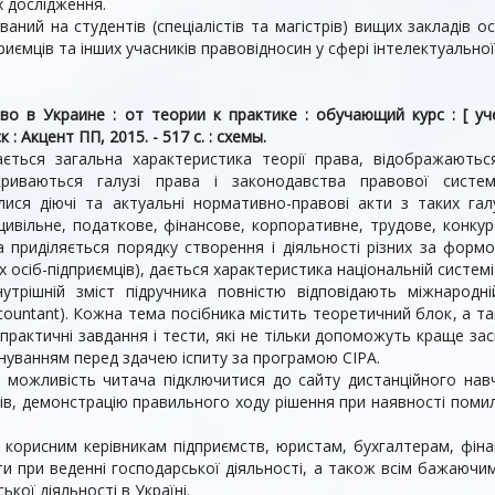
х дослідження.
ваний на студентів (спеціалістів та магістрів) вищих закладів 
иємців та інших учасників правовідносин у сфері інтелектуальної
во в Украине : от теории к практике : обучающий курс : [ учеб
: Акцент ПП, 2015. - 517 с. : схемы.
ається загальна характеристика теорії права, відображають
криваються галузі права і законодавства правової систем
лися діючі та актуальні нормативно-правові акти з таких гал
цивільне, податкове, фінансове, корпоративне, трудове, конкур
 приділяється порядку створення і діяльності різних за форм
их осіб-підприємців), дається характеристика національній систем
утрішній зміст підручника повністю відповідають міжнародній 
ccountant). Кожна тема посібника містить теоретичний блок, а т
 практичні завдання і тести, які не тільки допоможуть краще за
нуванням перед здачею іспиту за програмою CIPA.
є можливість читача підключитися до сайту дистанційного навч
ів, демонстрацію правильного ходу рішення при наявності помилк
корисним керівникам підприємств, юристам, бухгалтерам, фін
и при веденні господарської діяльності, а також всім бажаючи
кої діяльності в Україні.