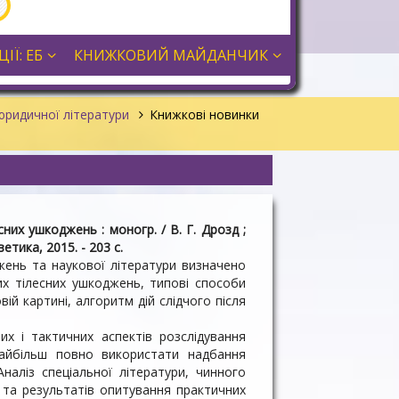
ІЇ: ЕБ
КНИЖКОВИЙ МАЙДАНЧИК
юридичної літератури
Книжкові новинки
сних ушкоджень : моногр. / В. Г. Дрозд ;
ветика, 2015. - 203 с.
жень та наукової літератури визначено
ких тілесних ушкоджень, типові способи
ій картині, алгоритм дій слідчого після
х і тактичних аспектів розслідування
найбільш повно використати надбання
Аналіз спеціальної літератури, чинного
 та результатів опитування практичних