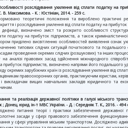
Особливості розслідування ухилення від сплати податку на прибу
. В. Максимова. - К. : Юстініан, 2014. - 259 с.
формовано теоретичні положення та вироблено практичні рек
криття і розслідування ухилення від сплати податку на прибуток 
дефініції, визначено зміст та розкрито особливості структу
ати податку на прибуток підприємств, а також криміналістичної 
тором приділено висвітленню особливостей виявлення ознак ух
значенню типових слідчих ситуацій початкового та подальшого е
асадам проведення окремих слідчих (розшукових) та інших процес
 на аналізі правових засад здійснення міжнародного співробіт
на прибуток підприємств, визначено напрями його подальшого 
іду окремих зарубіжних країн із розслідування ухилення від сплат
цівникам правоохоронних органів, практикуючим юристам, керівн
ам і викладачам вищих навчальних закладів юридичного та еко
очинам.
ання та реалізація державної політики в галузі міського транс
к ; Донец. юрид. ін-т МВС України. - Д. : Середняк Т. К., 2016. - 494 
іджено питання тeopiї i практики забезпечення державної по
логічні засади у сфері правового забезпечення функціонуван
ання у сфері управління міським транспортом. Досліджено адмін
іським транспортом та правове регулювання послуг, які надають