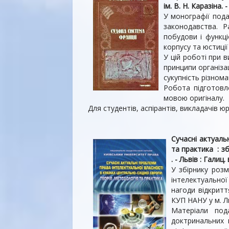
ім. В. Н. Каразіна. -
У монографії пода
законодавства. Р
побудови і функц
корпусу та юстиції
У цій роботі при 
принципи орга­ніза
сукупність різнома
Робота підготовл
мовою оригіналу.
Для студентів, аспірантів, викладачів ю
Сучасні актуаль
та практика : зб
. - Львів : Галиц.
У збірнику роз
інтелектуальної
нагоди відкрит
КУП НАНУ у м. Л
Матеріали под
доктринальних 