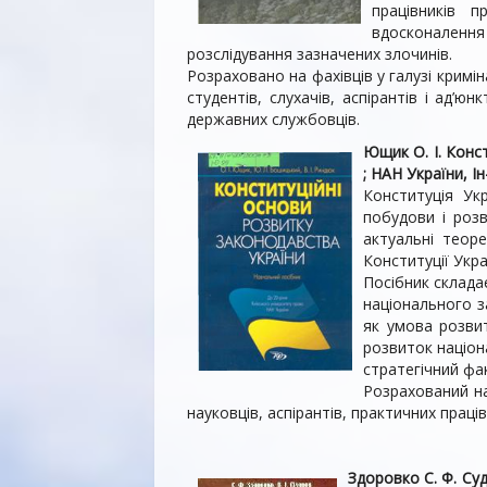
працівників 
вдосконалення
розслідування зазначених злочинів.
Розраховано на фахівців у галузі кримін
студентів, слухачів, аспірантів і ад’
державних службовців.
Ющик О. І. Конст
; НАН України, Ін
Конституція Ук
побудови і розв
актуальні теор
Конституції Укра
Посібник складає
національного з
як умова розви
розвиток націон
стратегічний фа
Розрахований на
науковців, аспірантів, прак­тичних праці
Здоровко С. Ф. Судо