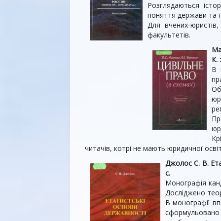
Розглядаються істор
поняття держави та ї
Для вчених-юристів, 
факультетів.
Ма
К. 
В 
пр
Об
юр
ре
Пр
юр
Кр
читачів, котрі не мають юридичної освіт
Джолос С. В. Ета
с.
Монографія канд
Досліджено теор
В монографії вп
сформульовано