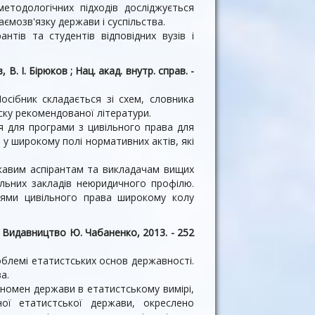
методологічних підходів досліджується
аємозв'язку держави і суспільства.
антів та студентів відповідних вузів і
 В. І. Бірюков ; Нац. акад. внутр. справ. -
осібник складається зі схем, словника
ску рекомендованої літератури.
я для програми з цивільного права для
у широкому полі нормативних актів, які
ікавим аспірантам та викладачам вищих
льних закладів неюридичного профілю.
ями цивільного права широкому колу
 : Видавництво Ю. Чабаненко, 2013. - 252
блемі етатистських основ державності.
а.
номен держави в етатистському вимірі,
ої етатистської держави, окреслено