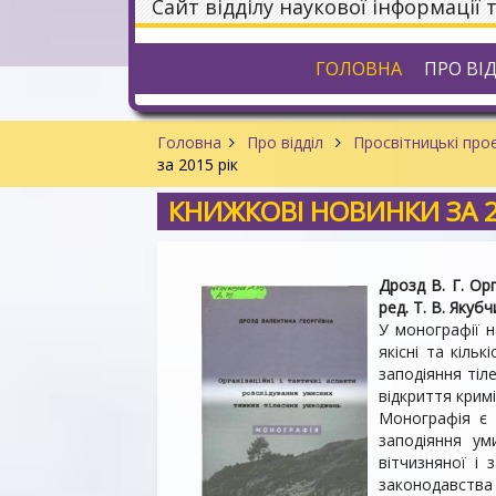
Сайт відділу наукової інформації 
ГОЛОВНА
ПРО ВІ
Головна
Про відділ
Просвітницькі проє
за 2015 рік
КНИЖКОВІ НОВИНКИ ЗА 2
Дрозд В. Г. Орг
ред. Т. В. Якубч
У монографії н
якісні та кіль
заподіяння тіл
відкриття крим
Монографія є 
заподіяння ум
вітчизняної і 
законодавства 