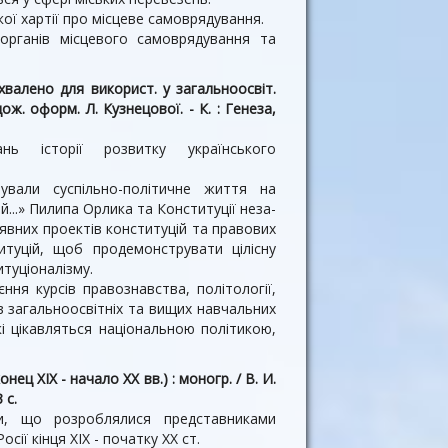
ої хартії про місцеве самоврядування.
в органів місцевого самоврядування та
 схвалено для використ. у загальноосвіт.
ож. оформ. Л. Кузнецової. - К. : Генеза,
нь історії розвитку українського
зували суспільно-політичне життя на
ій...» Пилипа Орлика та Конституції неза­
явних проектів конституцій та правових
итуцій, щоб продемонструвати цілісну
итуціоналізму.
ня курсів правознавства, політології,
 в загальноосвітніх та вищих навчальних
і цікавляться національною політикою,
 XIX - начало XX вв.) : моногр. / В. И.
 с.
ви, що розроблялися представниками
сії кінця ХІХ - початку XX ст.