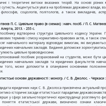
ичні і теоретичні витоки вказаних теорій. На основі різних 
ї сутність. Акцентується увага на проблемах державної влади, вз
філософів, соціологів, політологів, а також викладачів, аспір
твєєв П. С. Цивільне право (в схемах) : навч. посіб. / П. С. Матвєєв,
: Алерта, 2013. - 255 с.
посібнику відтворена структура Цивільного кодексу України. П
авових термінів і списку нормативно-правових актів, а також спи
сяг навчального матеріалу відповідає вимогам, які висуваютьс
идичних навчальних закладів. Видання допоможе зорієнтуватись 
гулюють цивільні правовідносини.
опонований посібник розрахований на студентів, може бути ц
идичних навчальних закладів та юридичних факультетів навча
ім того, може допомогти в опануванні основними положенн
и.
тистські основи державності : моногр. / С. В. Джолос. - Черкаси
идата юридичних наук С. В. Джолоса присвячена актуальній про
етико-історичні засади етатистської парадигми державознавств
ерше у сфері загальнотеоретичної юриспруденції розглянуто фе
 поняття етатистської держави, визначено ознаки класичн