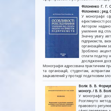
Філоненко Г. Г. 
Філоненко ; ред. С
У монографії с
ефективності роз
Автором надано 
ухилення від спл
Значну увагу ав
підприємств, ви
організаційним з
Зроблено акцент
сплати податку 
дослідження досв
Монографія адресована практичним пра
та організацій, студентам, аспірант
зацікавлений у протидії податковим зл
Волік В. В. Формув
моногр. / В. В. Волі
У монографії досл
Розглянуто методо
правового регулюв
сфері перевезень м