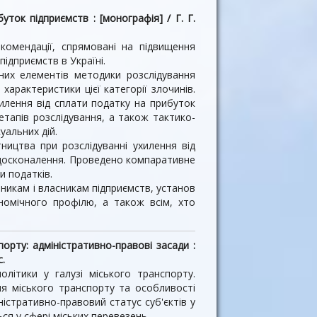
ток підприємств : [монографія] / Г. Г.
омендації, спрямовані на підвищення
підприємств в Україні.
рних елементів методики розслідування
характеристики цієї категорії злочинів.
илення від сплати податку на прибуток
тапів розслідування, а також тактико-
уальних дій.
ництва при розслідуванні ухилення від
удосконалення. Проведено компаративне
и податків.
икам і власникам підприємств, установ
номічного профілю, а також всім, хто
порту: адміністративно-правові засади :
с.
літики у галузі міського транспорту.
ня міського транспорту та особливості
істративно-правовий статус суб'єктів у
ся у сфері міських перевезень.