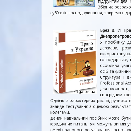
підґрунтям для ї
Збірник розрахо
суб'єктів господарювання, зокрема підпр
Брез В. И. Пра
Днепропетровск 
У посібнику д
держави, роз
використовува
господарське, 
особлива увага
осіб та фізичн
Структура і вн
Professional A
для наочності,
своєрідним тре
Однією з характерних рис підручника 
знайде тестування з оцінкою результат
колегами.
Даний навчальний посібник може бути 
юридичних питань, які можуть виникнут
сфері правового регулювання господарсь