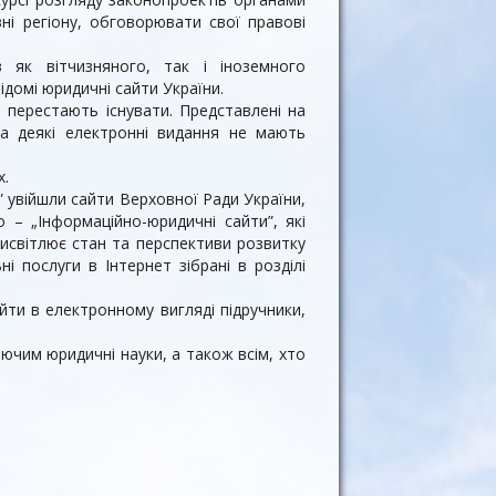
ні регіону, обговорювати свої правові
в як вітчизняного, так і іноземного
домі юридичні сайти України.
 перестають існувати. Представлені на
 а деякі електронні видання не мають
х.
” увійшли сайти Верховної Ради України,
о – „Інформаційно-юридичні сайти”, які
висвітлює стан та перспективи розвитку
і послуги в Інтернет зібрані в розділі
йти в електронному вигляді підручники,
чим юридичні науки, а також всім, хто