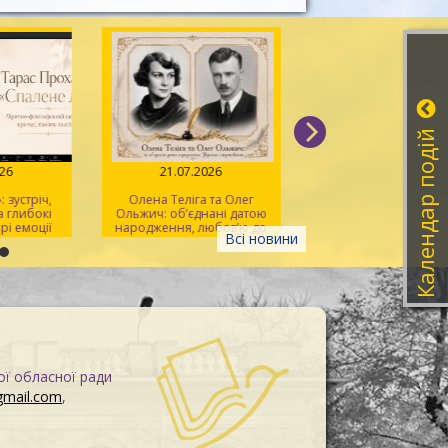
Календар подій
026
21.07.2026
20.07.2026
 зустріч,
Олена Теліга та Олег
Мистецтво розпізна
 глибокі
Ольжич: об’єднані датою
фейків
рі емоції
народження, любов’ю до
Всі новини
України та жертовністю
заради неї
ої обласної ради
gmail.com
,