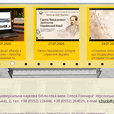
.07.2026
27.07.2026
24.07.2
анал «Вечір з
Євген Чикаленко: історія
«Спалене літо»:
ою» – простір
служіння Україні
що подарувала
ізнання та
роздуми та щи
тхнення
ніверсальна наукова бібліотека імені Олеся Гончара" Херсонськ
ка), 2, тел. +38 (0552) 226448, +38 (0552) 264029, e-mail:
ichunb@
сальна наукова бібліотека ім. Олеся Гончара. Усі права застережено.