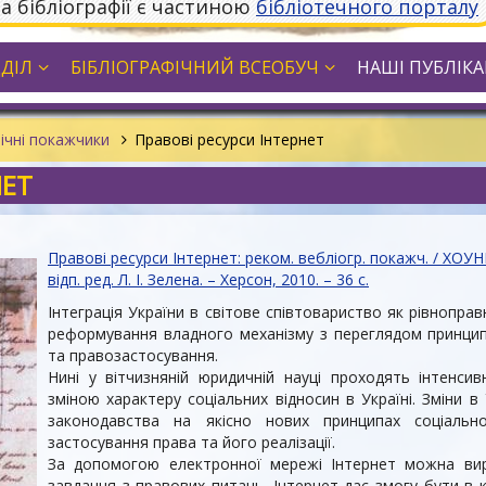
та бібліографії є частиною
бібліотечного порталу
ДДІЛ
БІБЛІОГРАФІЧНИЙ ВСЕОБУЧ
НАШІ ПУБЛІКАЦ
ічні покажчики
Правові ресурси Інтернет
НЕТ
Правові ресурси Інтернет: реком. вебліогр. покажч. / ХОУНБ
відп. ред. Л. І. Зелена. – Херсон, 2010. – 36 с.
Інтеграція України в світове співтовариство як рівнопр
реформування владного механізму з переглядом принцип
та правозастосування.
Нині у вітчизняній юридичній науці проходять інтенсивн
зміною характеру соціальних відносин в Україні. Зміни в
законодавства на якісно нових принципах соціально
застосування права та його реалізації.
За допомогою електронної мережі Інтернет можна вирі
завдання з правових питань. Інтернет дає змогу бути в 