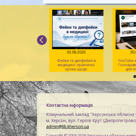
05.08.2026
03.08.2026
30
д поміж рядків» –
Фейки та дипфейки в
YouTube-к
 світла, віри й надії
медицині: практичні
Гончарівк
кроки щодо
для п
розпізнавання
на
Контактна інформація
Комунальний заклад "Херсонська обласна у
м. Херсон, вул. Героїв Крут (Дніпропетровсь
admin@lib.kherson.ua
Copyright © 2004-2026 Херсонська обласна універ