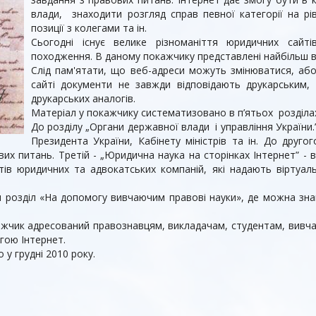
влади, знаходити розгляд справ певної категорії на рів
позиції з колегами та ін.
Сьогодні існує велике різноманіття юридичних сайті
походження. В даному покажчику представлені найбільш ві
Слід пам'ятати, що веб-адреси можуть змінюватися, або
сайті документи не завжди відповідають друкарським,
друкарських аналогів.
Матеріал у покажчику систематизовано в п’ятьох розділа
До розділу „Органи державної влади і управління України.
Президента України, Кабінету міністрів та ін. До другог
их питань. Третій - „Юридична наука на сторінках Інтернет” - 
тів юридичних та адвокатських компаній, які надають віртуальн
им розділ «На допомогу вивчаючим правові науки», де можна зна
жчик адресований правознавцям, викладачам, студентам, вивчаю
гою Інтернет.
 у грудні 2010 року.