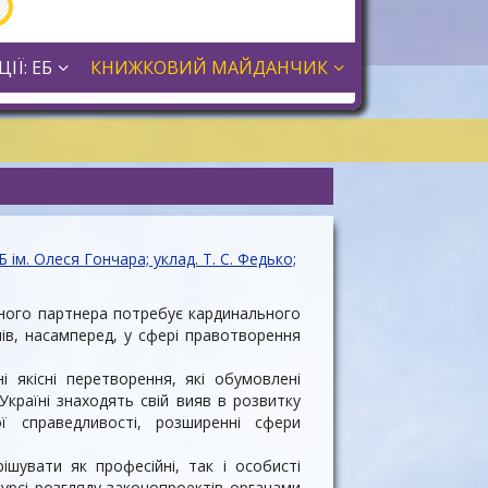
ІЇ: ЕБ
КНИЖКОВИЙ МАЙДАНЧИК
 ім. Олеся Гончара; уклад. Т. С. Федько;
авного партнера потребує кардинального
ів, насамперед, у сфері правотворення
і якісні перетворення, які обумовлені
 Україні знаходять свій вияв в розвитку
ї справедливості, розширенні сфери
шувати як професійні, так і особисті
курсі розгляду законопроектів органами