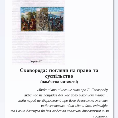
Сковорода: погляди на право та
суспільство
(пам’ятка читачеві)
«Якби ніхто нічого не знав про Г. Сковороду,
якби час не пощадив для нас його рукописні твори…,
якби народ не зберіг легенд про його дивовижне життя,
якби зосталася одна-єдина його епітафія,
то і вона блиснула би для людства спалахом дивовижної сили
і осяяння: