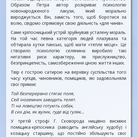
Образом Петра автор розкриває психологію
новонародженого лакузи, який морально
вироджується. Він, замість того, щоб боротися за
волю, свідомо спрямовує свою діяльність «для чинів».
Саме кріпосницький устрій зруйнував усталену мораль.
На той час певна категорія людей плазувала та
обтирала кутки панські, щоб мати «тепле місце». Це
створило психологію селянина: виробило такі
негативні риси характеру, як прислужництво,
безпринципність, самозбереження ціною життя інших.
Твір є гострою сатирою на верхівку суспільства того
часу: купців, чиновників, поміщиків, які задовольняли
свої примхи:
Той безперервно стягає поля,
Сей іноземних заводить телят.
Ті на ловецтво готують собак,
В сих дім, як вулик, гуде від гуляк…
У третій строфі Г. Сковорода нищівно висміює
поміщика-кріпосника (заводить англійську худобу) і
козацьку старшину, що постійно збільшують свої