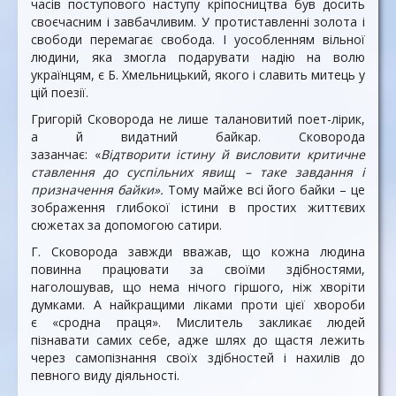
часів поступового наступу кріпосництва був досить
своєчасним і завбачливим. У протиставленні золота і
свободи перемагає свобода. І уособленням вільної
людини, яка змогла подарувати надію на волю
українцям, є Б. Хмельницький, якого і славить митець у
цій поезії.
Григорій Сковорода не лише талановитий поет-лірик,
а й видатний байкар. Сковорода
зазанчає: «
Відтворити істину й висловити критичне
ставлення до суспільних явищ – таке завдання і
призначення байки».
Тому майже всі його байки – це
зображення глибокої істини в простих життєвих
сюжетах за допомогою сатири.
Г. Сковорода завжди вважав, що кожна людина
повинна працювати за своїми здібностями,
наголошував, що нема нічого гіршого, ніж хворіти
думками. А найкращими ліками проти цієї хвороби
є «сродна праця». Мислитель закликає людей
пізнавати самих себе, адже шлях до щастя лежить
через самопізнання своїх здібностей і нахилів до
певного виду діяльності.