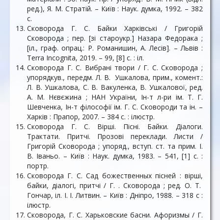
ред.), Я. М. Стратій. – Київ : Наук. думка, 1992. – 382
с.
Сковорода Г. С. Байки Харківські / Григорій
Сковорода ; пер. [зі староукр.] Назара Федорака ;
[іл., граф. опрац.: Р. Романишин, А. Лесів]. – Львів :
Terra Incognita, 2019. – 99, [8] с. : іл.
Сковорода Г. С. Вибрані твори / Г. С. Сковорода ;
упорядкув., передм. Л. В. Ушкалова, прим., комент.:
Л. В. Ушкалова, С. В. Вакуленка, В. Ушкалової, ред.
А. М. Нєвєжина ; НАН України, Ін-т л-ри ім. Т. Г.
Шевченка, Ін-т фiлософiї ім. Г. С. Сковороди та ін. –
Харків : Прапор, 2007. – 384 с. : ілюстр.
Сковорода Г. С. Вірші. Пісні. Байки. Діалоги.
Трактати. Притчі. Прозові переклади. Листи /
Григорій Сковорода ; упоряд., вступ. ст. та прим. І.
В. Іваньо. – Київ : Наук. думка, 1983. – 541, [1] с. :
портр.
Сковорода Г. С. Сад божественных пiсней : вiршi,
байки, дiалогi, притчi / Г. . Сковорода ; ред. О. Т.
Гончар, іл. І. І. Литвин. – Київ : Дніпро, 1988. – 318 c :
ілюстр.
Сковорода, Г. С. Харьковские басни. Афоризмы / Г.