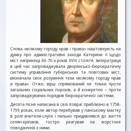
Слова «всякому городу нрав і права» наштовхують на
думку про адміністративні заходи Катерини II щодо
міст наприкінці 60-70-х років XVIII столітя. Імператриця
в цей час запроваджувала дворянсько-бюрократичну
систему управління губернських та повітових міст,
визначала своє розуміння тези «всякому городу нрав
и права». Отже, вірш спрямований не тільки проти
загальних соціальних пороків, а й конкретно – проти
запроваджуваних порядків бюрократичної системи.
Десята пісня написана в селі Ковраї приблизно в 1758-
1759 pоках, коли автор перебував у панському маєтку
в ролі вчителя-слуги і пильно придивлявся до життя
селян-кріпаків, гостро реагував на жорстоке
поводження з ними.