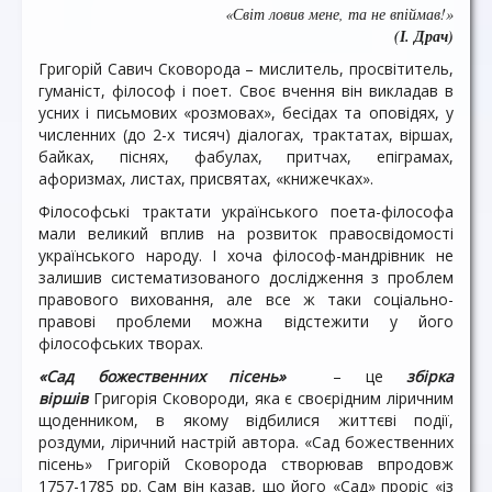
«Світ ловив мене, та не впіймав!»
(І. Драч)
Григорій Савич Сковорода – мислитель, просвітитель,
гуманіст, філософ і поет. Своє вчення він викладав в
усних і письмових «розмовах», бесідах та оповідях, у
численних (до 2-х тисяч) діалогах, трактатах, віршах,
байках, піснях, фабулах, притчах, епіграмах,
афоризмах, листах, присвятах, «книжечках».
Філософські трактати українського поета-філософа
мали великий вплив на розвиток правосвідомості
українського народу. І хоча філософ-мандрівник не
залишив систематизованого дослідження з проблем
правового виховання, але все ж таки соціально-
правові проблеми можна відстежити у його
філософських творах.
«Сад божественних пісень»
– це
збірка
віршів
Григорія Сковороди, яка є своєрідним ліричним
щоденником, в якому відбилися життєві події,
роздуми, ліричний настрій автора. «Сад божественних
пісень» Григорій Сковорода створював впродовж
1757-1785 рр. Сам він казав, що його «Сад» проріс «із