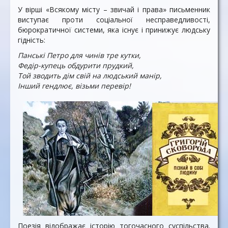
У вірші «Всякому місту – звичай і права» письменник
виступає проти соціальної несправедливості,
бюрократичної системи, яка існує і принижує людську
гідність:
Панські Петро для чинів тре кутки,
Федір-купець обдурити прудкий,
Той зводить дім свій на людський манір,
Інший гендлює, візьми перевір!
Поезія відображає історію тогочасного суспільства.