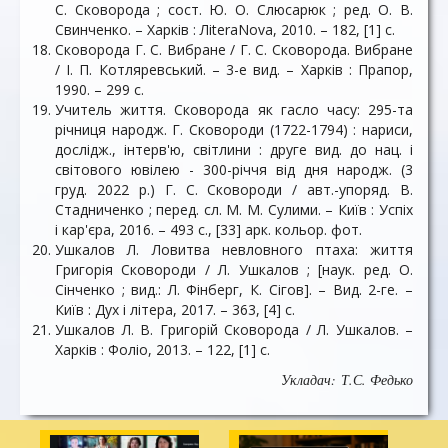
С. Сковорода ; сост. Ю. О. Слюсарюк ; ред. О. В.
Свинченко. – Харків : ЛiteraNova, 2010. – 182, [1] с.
Сковорода Г. С. Вибране / Г. С. Сковорода. Вибране
/ І. П. Котляревський. – 3-е вид. – Харків : Прапор,
1990. – 299 с.
Учитель життя. Сковорода як гасло часу: 295-та
річниця народж. Г. Сковороди (1722-1794) : нариси,
дослідж., інтерв'ю, світлини : друге вид. до нац. і
світового ювілею - 300-річчя від дня народж. (3
груд. 2022 р.) Г. С. Сковороди / авт.-упоряд. В.
Стадниченко ; перед. сл. М. М. Сулими. – Київ : Успіх
і кар'єра, 2016. – 493 с., [33] арк. кольор. фот.
Ушкалов Л. Ловитва невловного птаха: життя
Григорія Сковороди / Л. Ушкалов ; [наук. ред. О.
Сінченко ; вид.: Л. Фінберг, К. Сігов]. – Вид. 2-ге. –
Київ : Дух і літера, 2017. – 363, [4] с.
Ушкалов Л. В. Григорій Сковорода / Л. Ушкалов. –
Харків : Фоліо, 2013. – 122, [1] с.
Укладач: Т.С. Федько