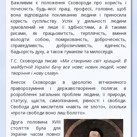
Важливим є положення Сковороди про користь і
почесність будь-якої праці, професії, головне, щоб
вона відповідала покликанню людини і приносила
користь суспільству. Успіх у діяльності людини
зумовлений не лише її здібностями, а й такими
рисами, як працьовитість, терплячість, вміння
володіти собою, поміркованість, доброчесність,
справедливість, доброзичливість, вдячність,
бадьорість духу, а також гуманізм та милосердя.
Г.С. Сковорода писав: «
Ми створимо світ кращий. В
майбутній Україні бачу все нове: нових людей, нове
творіння і нову славу
».
Внесок Сковороди в ідеологію вітчизняного
праворозуміння і державотворення полягає в
розробленні загальних проблем людини, її природи,
статусу, щастя, самопізнання, рівності і свободи.
Свобода для мислителя «навіть не злото», оскільки
«проти свободи воно лиш болото».
Друга половина XVIII
століття була для
України часом повної