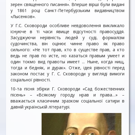
зерен священного писання». Вперше вірші були видані
у 1861 році Санкт-Петербурзьким видавництвом
«Лысенков».
У Г.С. Сковороди особливе невдоволення викликало
існуюче в ті часи явище відсутності правосуддя.
Засуджуючи нерівність людей у суді, формалізм
судочинства, він оцінює чинне право як право
сильного: «Не тот прав, кто в существе прав, а кто
ведь не прав по исте, но казаться правым умеет и
один токмо вид правоты имеет ... Ныне, когда нищ,
тогда и бедняк, и дурак». Отже, ідея рівності перед
законом постає у Г. С. Сковороди у вигляді вимоги
соціальної рівності.
10-та пісня збірки Г. Сковороди «Сад божественних
пісень» – «Всякому городу нрав и права…» –
вважається класичним зразком соціальної сатири в
давній українській літературі.