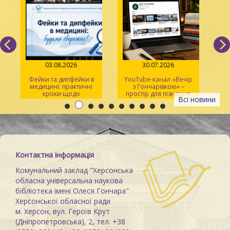
03.08.2026
30.07.2026
Фейки та дипфейки в
YouTube-канал «Вечір
медицині: практичні
з Гончарівкою» –
кроки щодо
простір для пізнання
Всі новини
розпізнавання
та натхнення
Контактна інформація
Комунальний заклад "Херсонська
обласна універсальна наукова
бібліотека імені Олеся Гончара"
Херсонської обласної ради
м. Херсон, вул. Героїв Крут
(Дніпропетровська), 2, тел. +38