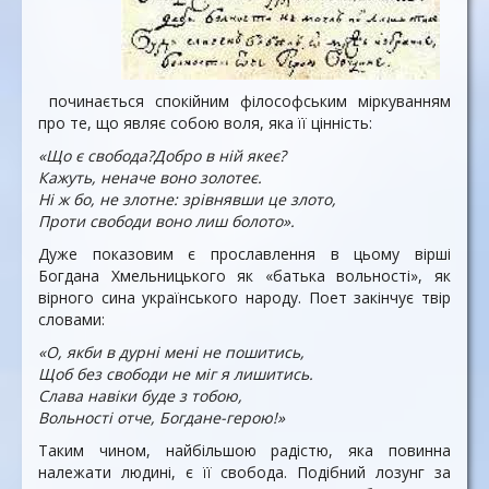
починається спокійним філософським міркуванням
про те, що являє собою воля, яка її цінність:
«Що є свобода?Добро в ній якеє?
Кажуть, неначе воно золотеє.
Ні ж бо, не злотне: зрівнявши це злото,
Проти свободи воно лиш болото».
Дуже показовим є прославлення в цьому вірші
Богдана Хмельницького як «батька вольності», як
вірного сина українського народу. Поет закінчує твір
словами:
«О, якби в дурні мені не пошитись,
Щоб без свободи не міг я лишитись.
Слава навіки буде з тобою,
Вольності отче, Богдане-герою!»
Таким чином, найбільшою радістю, яка повинна
належати людині, є її свобода. Подібний лозунг за