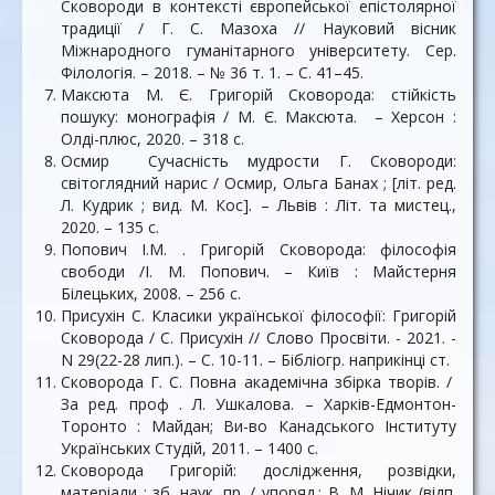
Сковороди в контексті європейської епістолярної
традиції / Г. С. Мазоха // Науковий вісник
Міжнародного гуманітарного університету. Сер.
Філологія. – 2018. – № 36 т. 1. – С. 41–45.
Максюта М. Є. Григорій Сковорода: стійкість
пошуку: монографія / М. Є. Максюта. – Херсон :
Олді-плюс, 2020. – 318 с.
Осмир Сучасність мудрости Г. Сковороди:
світоглядний нарис / Осмир, Ольга Банах ; [літ. ред.
Л. Кудрик ; вид. М. Кос]. – Львів : Літ. та мистец.,
2020. – 135 с.
Попович І.М. . Григорій Сковорода: філософія
свободи /І. М. Попович. – Київ : Майстерня
Білецьких, 2008. – 256 с.
Присухін С. Класики української філософії: Григорій
Сковорода / С. Присухін // Слово Просвіти. - 2021. -
N 29(22-28 лип.). – С. 10-11. – Бібліогр. наприкінці ст.
Сковорода Г. С. Повна академічна збірка творів. /
За ред. проф . Л. Ушкалова. – Харків-Едмонтон-
Торонто : Майдан; Ви-во Канадського Інституту
Українських Студій, 2011. – 1400 с.
Сковорода Григорій: дослідження, розвідки,
матеріали : зб. наук. пр. / упоряд.: В. М. Нічик (відп.