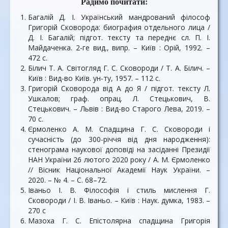
Радимо почитати:
Багалій Д. І. Український мандрований філософ
Григорій Сковорода: биография отдельного лица /
Д. І. Багалій; підгот. тексту та переднє сл. П. І.
Майдаченка. 2-ге вид., випр. – Київ : Орій, 1992. –
472 с.
Білич Т. А. Світогляд Г. С. Сковороди / Т. А. Білич. –
Київ : Вид-во Київ. ун-ту, 1957. – 112 с.
Григорій Сковорода від А до Я / підгот. тексту Л.
Ушкалов; граф. опрац. Л. Стецькович, В.
Стецькович. – Львів : Вид-во Старого Лева, 2019. –
70 с.
Єрмоленко А. М. Спадщина Г. С. Сковороди і
сучасність (до 300-річчя від дня народження):
стенограма наукової доповіді на засіданні Президії
НАН України 26 лютого 2020 року / А. М. Єрмоленко
// Вісник Національної Академії Наук України. –
2020. – № 4. – С. 68–72.
Іваньо І. В. Філософія і стиль мислення Г.
Сковороди / І. В. Іваньо. – Київ : Наук. думка, 1983. –
270 c
Мазоха Г. С. Епістолярна спадщина Григорія