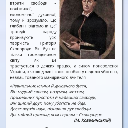
втрати свободи –
політичної,
економічної і духовної,
тому й зрозуміло, що
глибинні відгомони цієї
трагедії народу
пронизують усю
творчість Григорія
Сковороди. Він був не
тільки громадянином
світу, як це
трактується в деяких працях, а сином поневоленої
України, з якою ділив і свою особисту недолю убогого,
невлаштованого мандрівного вчителя.
«
Ревнильник істини й духовного буття,
Він мудрий словом, розумом, життям,
Прихильник простоти й найвищої свободи,
Він щирий друг, йому убогість не біда.
Досяг верхів наук, пізнавши дух свободи.
Достойний приклад всім серцям – Сковорода
».
(М. Ковалинський)