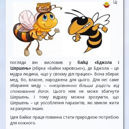
Ці
погляди він висловив у
байці «Бджола і
Шершень»
(збірка «Байки харківські»), де Бджола – це
мудра людина, «що у своєму ділі працює». Вона збирає
мед, бо, власне, народжена для цього. Для неї саме
збирання меду – «
незрівнянно більша радість від
споживання його
». Цього ніяк не може збагнути
Шершень. І тому відразу можна зрозуміти, що
Шершень – це уособлення паразитів, які звикли жити
за рахунок інших.
Ідея байки: праця повинна стати природною потребою
для кожного.