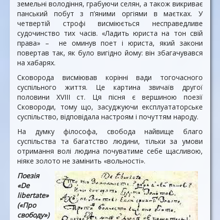
земельні володіння, грабуючи селян, а також викриває
панський побут з п’яними оргіями в маєтках. У
четвертій строфі висміюється несправедливе
судочинство тих часів. «Ладить юриста на тон свій
права» – не оминув поет і юриста, який закони
повертав так, як було вигідно йому: він збагачувався
на хабарях.
Сковорода висміював корінні вади тогочасного
суспільного життя. Це картина звичаїв другої
половини XVIII ст. Ця пісня є вершиною поезії
Сковороди, тому що, засуджуючи експлуататорське
суспільство, відповідала настроям і почуттям народу.
На думку філософа, свобода найвище благо
суспільства та багатство людини, тільки за умови
отримання волі людина почуватиме себе щасливою,
ніяке золото не замінить «вольності».
Поезія
«De
libertate»
(«Про
свободу»)