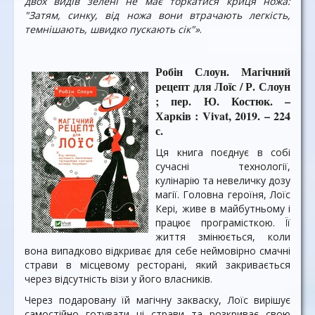
двох видів зелені не має торкатися криця ножа:
"Затям, синку, від ножа вони втрачають легкість,
темнішають, швидко пускають сік"»
.
Робін Слоун. Магічний
рецепт для Лоїс / Р. Слоун
; пер. Ю. Костюк. –
Харків : Vivat, 2019. – 224
с.
Ця книга поєднує в собі
сучасні технології,
кулінарію та невеличку дозу
магії. Головна героїня, Лоїс
Кері, живе в майбутньому і
працює програмісткою. Її
життя змінюється, коли
вона випадково відкриває для себе неймовірно смачні
страви в місцевому ресторані, який закривається
через відсутність візи у його власників.
Через подаровану їй магічну закваску, Лоїс вирішує
самостійно готувати ці страви та розкриває свою