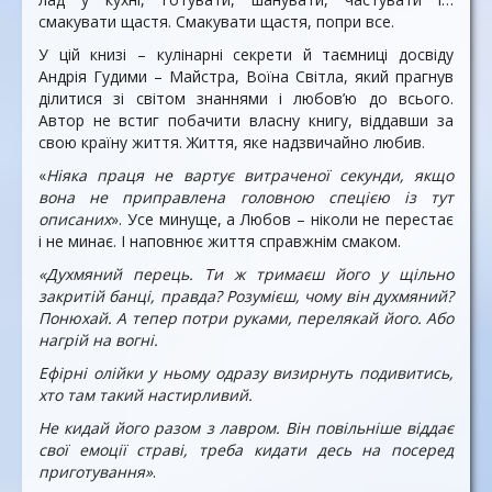
смакувати щастя. Смакувати щастя, попри все.
У цій книзі – кулінарні секрети й таємниці досвіду
Андрія Гудими – Майстра, Воїна Світла, який прагнув
ділитися зі світом знаннями і любов’ю до всього.
Автор не встиг побачити власну книгу, віддавши за
свою країну життя. Життя, яке надзвичайно любив.
«
Ніяка праця не вартує витраченої секунди, якщо
вона не приправлена головною спецією із тут
описаних
». Усе минуще, а Любов – ніколи не перестає
і не минає. І наповнює життя справжнім смаком.
«Духмяний перець. Ти ж тримаєш його у щільно
закритій банці, правда? Розумієш, чому він духмяний?
Понюхай. А тепер потри руками, перелякай його. Або
нагрій на вогні.
Ефірні олійки у ньому одразу визирнуть подивитись,
хто там такий настирливий.
Не кидай його разом з лавром. Він повільніше віддає
свої емоції страві, треба кидати десь на посеред
приготування»
.