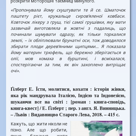
розкрити моторошні таємниці минулого.
«Пропонувала йому скуштувати те й се. Шматочок
паштету рієт, кружальце сиров’яленої ковбаси.
Ковточок лікеру з груш, тієї самої грушівки, яку мати
зазвичай виготовляла в жовтні з падалиць, що
починали шумувати одразу, як тільки торкалися
землі, – їх обліплювали брунатні оси, тож доводилося
збирати плоди дерев’яними щипцями… Я показала
йому материн трюфель, що бережно зберігається в
олії, мов комаха в бурштині, і всміхалася,
спостерігаючи за тим, як він захоплено витріщає
очі».
Ґілберт Е. Їсти, молитися, кохати : історія жінки,
яка рік мандрувала Італією, Індією та Індонезією,
шукаючи все на світі : [роман : книга-сповідь,
книга-квест] / Е. Ґілберт ; пер. з англ. Я. Винницька.
– Львів : Видавницво Старого Лева, 2018. – 415 с.
Кажуть, що жити ніколи не
пізно. Але що робити,
якщо бажання жити