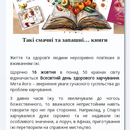
Такі смачні та запашні… книги
Життя та здоров’я людини нерозривно пов’язані зі
вживанням їжі.
Щорічно
16 жовтня
в понад 50 країнах світу
відзначається
Всесвітній день здорового харчування
.
Мета його – звернення уваги сучасного суспільства до
проблем харчування.
З давніх часів їжу то звеличували до чогось
божественного, то вважалося непристойним навіть
говорити про неї при сторонніх. Наприклад, у Спарті
харчувалися дуже скромно та не надавали їжі
особливого значення, а поруч, в Афінах, приготування
їжі перетворили на справжнє мистецтво.