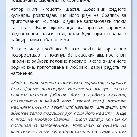
Автор книги «Рецепти щастя. Щоденник східного
кулінара» розповідає, що його рідні не брались за
приготування їжі, поки їх душі не заповнювали спокій
та щастя. Вони вірили, що їжа принесе справжнє
задоволення тільки тоді, коли буде приготована з
найщирішими побажаннями.
З того часу пройшло багато років. Автор давно
подорослішав та покинув батьківський дім, проте він
ніколи не забував головне правило, якого вчили його
родичі: їжа, приготована з любов’ю, дарує радість та
натхнення.
«Хліб я звик випікати великими коржами, надавати
йому форми власноруч. Неодмінно змазую зверху
яєчним жовтком (збиваю його з дрібкою куркуми,
розведеною в чайній ложці теплої води), посипаю
насінням кунжуту. Такий хліб називаю «для душі». Він
зберігає тепло людських рук, поки його не з’їли… А ще
я іноді не нарізую базилік і листя салату, хоч би як
поспішав із замовленням. Розриваю їх руками на
клаптики – і в миску. Бабуся казала, що саме до цих