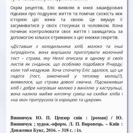
Окрім рецептів, Еліс виявляє в книзі зашифровані
підказки про подружнє життя та помічає схожість між
історією цієї жінки та своєю. Це змушує її
засумніватися у своїх стосунках із чоловіком. Вона
починає контролювати своє життя і захищатись за
допомогою кількох отриманих з цієї книжки секретів.
«Діставши з холодильника хліб, молоко та інші
інгредієнти, вона вирішила приготувати молочний
тост – страва, яку Неллі описала в одному зі своїх
листів як сніданок, що особливо подобався Річарду,
коли той нездужав. Хоча спочатку Еліс здалося, що це
гидота (тост, замочений у теплому молоці?),
виявилося, що страва доволі смачна. Підсмаживши
хліб і добре нагрівши молоко з ваніллю у каструльці,
вона налила майже киплячу суміш на скибки хліба і
«на око» притрусила їх корицею та цукром»
.
Винничук Ю. П. Цензор снів : [роман] / Ю.
Винничук ; худож.-оформ. Л. П. Вировець. – Київ :
Довженко Букс, 2016. – 318 с. : іл.