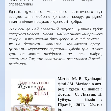
справедливим.
Єдність духовного, морального, естетичного тут
асоціюється з любов'ю до свого народу, до рідної
землі, з вічним пошуком людяності і добра.
«Так ось де цей славетний рецепт,.. (Пише.) Кубок
солодкого молока... масла... найчистішого канарського
сахару... п'ять жовтків бить добре в чашці ложкою...
як на бешкокти... коринки... мушкаткого вдєту...
цитрини... морелевого варення... кубеби три... а чого
три, не можна розібрати... зе.., зо... мабуть,
золотники. Так, три золотники... все стовкти й особ...
особливо».
Матіос М. В. Кулінарні
фіглі / М. Матіос ; в авт.
ред. ; худож. С. Іванов ;
фотогр.: С. Литвин, Н.
Губчук. – Львів :
Піраміда, 2011. – 204 с. :
іл.