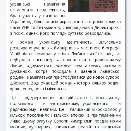
українські намагання
встановити незалежність,
брав участь у визволенні
України від більшовиків якраз рівно сто років тому за
часів УНР та Гетьманату, співпрацював з Директорією,
з якою, однак, його погляди суттєво розходились.
У романі українську ідентичність Вільгельма
розширено уявною – ймовірною – частиною біографії.
У ній він не помирає у стінах Лук’янівської в’язниці, як
відбулося насправді, а опиняється в радянському
Львові, одружується, виховує сина й онуку, разом із
дружиною, котра походила з давньої львівської
родини, намагається пристосуватися до нової суворої
дійсності. Водночас цей роман – історія кількох родин,
країн, епох, воєн і міжвоєнь.
Це – віддзеркалення австрійського в польському,
польського – в австрійському, українського – в
радянському і навпаки. Це – галицький мікрокосмос у
кількох поколіннях і кількох епохах із притаманними
лише цьому закутку Європи химерними поєднаннями
мовних, кулінарних, звичаєвих реалій та людських