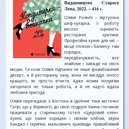
Видавництво Старого
Лева, 2022. – 416 с.
Олівія Ролінґз – віртуозна
шеф-кухарка, її роботу
високо оцінюють
ресторанні критики.
Професійна кухня для неї –
місце спокою і балансу: там
порядок,
передбачуваність, все
знайоме і завжди на своїх
місцях. Та коли Олівія підпалює не лише фламбований
десерт, а й ресторанну залу, вона не вигадує нічого
кращого, як просто втекти. Адже ясним полум’ям
загорілася не тільки робота, а й не надто вдала
любовна пригода.
Олівія переїжджає з Бостона в ідилічне тихе містечко
Гатрі, що у Вермонті, до своєї подруги Ханни і починає
працювати у старенькому готелі «Цукровий клен».
Кухня, що пахне корицею і свіжим хлібом, звуки
банджо і скрипки, мальовничі краєвиди, привабливий