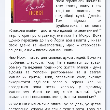
свою справу аби написати
таку товсту книгу і так
тендітно описати усі
подробиці кухні. Джесіка
Том відома як
фудблогерка, і ця книга
«Смакова повія» – достатньо вдалий та знаменитий її
твір. Історія про студентку, ім'я якої Тіа Монро. Вона
щойно переїхала до Нью-Йорка аби втілити у життя
свою давню та найзаповітнішу мрію – створювати
рецепти, а ще – писати кулінарні книги.
Нью-Йорк – місто для сильних духом людей. Воно не
пробачає слабкості. Тому Тіа і вдається до зради,
обману та ведення подвійного життя. Майкл – дуже
відомий та топовий ресторанний та й взагалі
кулінарний критик, який, втративши смак, вирішує
використати здібності головної героїні. Але чи
погодиться вона вести колонку у відомому
кулінарному блозі не під своїм іменем? Бути
знаменитою і поважною, але під іменем чоловічим?
Як же в цій книзі смачно описані усі рецепти, усі деталі
ресторанної справи. Аж слина тече з рота. Тому під