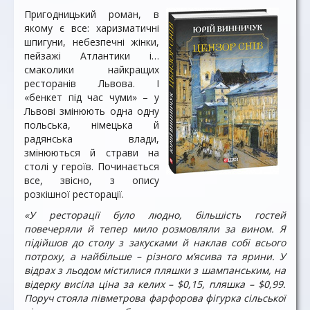
Пригодницький роман, в
якому є все: харизматичні
шпигуни, небезпечні жінки,
пейзажі Атлантики і…
смаколики найкращих
ресторанів Львова. І
«бенкет під час чуми» – у
Львові змінюють одна одну
польська, німецька й
радянська влади,
змінюються й страви на
столі у героїв. Починається
все, звісно, з опису
розкішної ресторації.
«У ресторації було людно, більшість гостей
повечеряли й тепер мило розмовляли за вином. Я
підійшов до столу з закусками й наклав собі всього
потроху, а найбільше – різного м’ясива та ярини. У
відрах з льодом містилися пляшки з шампанським, на
відерку висіла ціна за келих – $0,15, пляшка – $0,99.
Поруч стояла півметрова фарфорова фігурка сільської