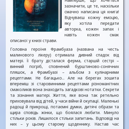
Найперше, що хочеться
зазначити, це те, наскільки
смачно написана ця книга!
Відчуваєш кожну емоцію,
яку хотіла передати
авторка, кожен запах і
навіть кожен смак
описаної у книзі страви.
Головна героїня Фрамбуаза (названа на честь
малинового лікеру) отримала дивний спадок від
матері. Її брату дісталася ферма, старшій сестрі –
винний погріб, сповнений бурштиново-сонячних
пляшок, а Фрамбуазі – альбом з кулінарними
рецептами. Не багацько... Але на берегах зошита
впереміш зі старовинними рецептами різноманітних
смаколиків вона знаходить загадкові нотатки. Секрети
та зізнання матері. Життя, яке вона так ретельно
приховувала від дітей, у часи війни й окупації. Маленькі
радощі й прикрощі, потаємні думки, дитячі образи та
щира сповідь жінки, що боялася любити. Минуло
стільки років. Лишилося стільки запитань. Відповіді на
них – у цьому старому щоденнику. Настав час