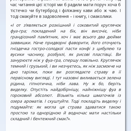
час читання цієї історії ми б радили мати поруч хоча б
тістечко чи бутерброд і філіжанку кави або ж чаю. І
тоді смакуйте в задоволення – і книгу, і смаколики.
«І от з’являється розкішний і соковитий круглячок
фуа-гра; покладений на бік, він височіє, ніби
грандіозний пам’ятник, хоч і має всього два дюйми
заввишки. Наче придворні фаворити, його оточують
гніздечка гостро-солодкої пасти конфі з цибулею та
вусики часнику, розбухлі, як рисові пластівці. Ви
занурюєте ніж у фуа-гра, спершу повільно. Круглячок
темний і грузький, і ви незчуєтесь, як ніж засмокче на
дно тарілки, поки ви розглядаєте страву в її
первісному вигляді. І тут назовні виливається зелена
рідина, гіпнотична, ніби лава. Ну ж бо, беріть
виделку. Опустіть найдобірнішу, найніжнішу фуа в
гороховий абсолют. Візьміть кілька шматочків із
озера ароматів. І скуштуйте. Тоді покладіть виделку і
подумайте: як могла ця страва здаватися такою
простою та однорідною й водночас мати настільки
складний і бентежний смак?»
.