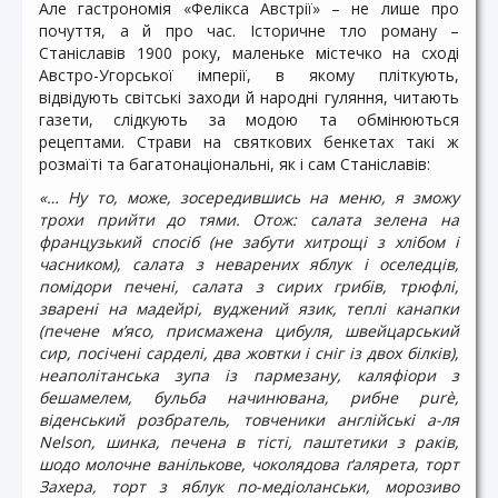
Але гастрономія «Фелікса Австрії» – не лише про
почуття, а й про час. Історичне тло роману –
Станіславів 1900 року, маленьке містечко на сході
Австро-Угорської імперії, в якому пліткують,
відвідують світські заходи й народні гуляння, читають
газети, слідкують за модою та обмінюються
рецептами. Страви на святкових бенкетах такі ж
розмаїті та багатонаціональні, як і сам Станіславів:
«… Ну то, може, зосередившись на меню, я зможу
трохи прийти до тями. Отож: салата зелена на
французький спосіб (не забути хитрощі з хлібом і
часником), салата з неварених яблук і оселедців,
помідори печені, салата з сирих грибів, трюфлі,
зварені на мадейрі, вуджений язик, теплі канапки
(печене м’ясо, присмажена цибуля, швейцарський
сир, посічені сарделі, два жовтки і сніг із двох білків),
неаполітанська зупа із пармезану, каляфіори з
бешамелем, бульба начинювана, рибне purè,
віденський розбратель, товченики англійські а-ля
Nelson, шинка, печена в тісті, паштетики з раків,
шодо молочне ванількове, чоколядова ґалярета, торт
Захера, торт з яблук по-медіоланськи, морозиво