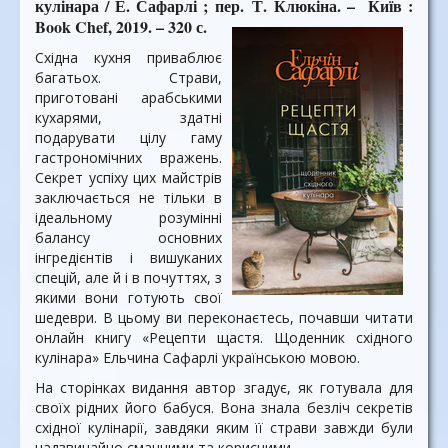
кулінара / Е. Сафарлі ; пер.
Т. Клюкіна
. – Київ :
Book Chef, 2019. – 320 с.
Східна кухня приваблює
багатьох. Страви,
приготовані арабськими
кухарями, здатні
подарувати цілу гаму
гастрономічних вражень.
Секрет успіху цих майстрів
заключається не тільки в
ідеальному розумінні
балансу основних
інгредієнтів і вишуканих
спецій, але й і в почуттях, з
якими вони готують свої
шедеври. В цьому ви переконаєтесь, почавши читати
онлайн книгу «Рецепти щастя. Щоденник східного
кулінара» Ельчина Сафарлі українською мовою.
На сторінках видання автор згадує, як готувала для
своїх рідних його бабуся. Вона знала безліч секретів
східної кулінарії, завдяки яким її страви завжди були
надзвичайно смачними та корисними.