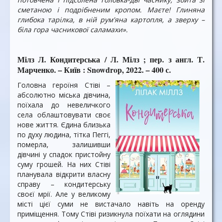
сметаною і подрібненим кропом. Маєте! Глиняна
глибока тарілка, в ній рум'яна картопля, а зверху –
біла гора часникової саламахи».
Мілз Л. Кондитерська / Л. Мілз ; пер. з англ. Т.
Марченко. – Київ : Snowdrop, 2022. – 400 с.
Головна героїня Стіві –
абсолютно міська дівчина,
поїхала до невеличкого
села облаштовувати своє
нове життя. Єдина близька
по духу людина, тітка Пеггі,
померла, залишивши
дівчині у спадок пристойну
суму грошей. На них Стіві
планувала відкрити власну
справу – кондитерську
своєї мрії. Але у великому
місті цієї суми не вистачало навіть на оренду
приміщення. Тому Стіві ризикнула поїхати на оглядини