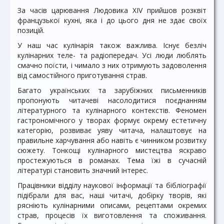
За часів царювання Людовика XIV прийшов розквіт
французької кухні, яка і до цього дня не здає своїх
позицій.
У наш час кулінарія також важлива. Існує безліч
кулінарних теле- та радіопередач. Усі люди люблять
смачно поїсти, і чимало з них отримують задоволення
від самостійного приготування страв.
Багато українських та зарубіжних письменників
пропонують читачеві насолодитися поєднанням
літературного та кулінарного контекстів. Феномен
гастрономічного у творах формує окрему естетичну
категорію, розвиває уяву читача, налаштовує на
правильне харчування або навіть є чинником розвитку
сюжету. Тонкощі кулінарного мистецтва яскраво
простежуються в романах. Тема їжі в сучасній
літературі становить значний інтерес.
Працівники відділу наукової інформації та бібліографії
підібрали для вас, наші читачі, добірку творів, які
рясніють кулінарними описами, рецептами окремих
страв, процесів їх виготовлення та споживання.