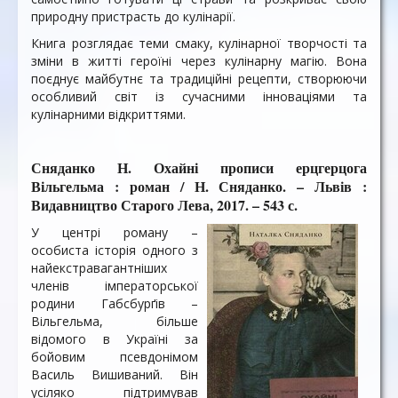
природну пристрасть до кулінарії.
Книга розглядає теми смаку, кулінарної творчості та
зміни в житті героїні через кулінарну магію. Вона
поєднує майбутнє та традиційні рецепти, створюючи
особливий світ із сучасними інноваціями та
кулінарними відкриттями.
Сняданко Н. Охайні прописи ерцгерцога
Вільгельма : роман / Н. Сняданко. – Львів :
Видавництво Старого Лева, 2017. – 543 с.
У центрі роману –
особиста історія одного з
найекстравагантніших
членів імператорської
родини Габс­бурґів –
Вільгельма, більше
відомого в Україні за
бойовим псевдонімом
Василь Вишиваний. Він
усіляко підтримував