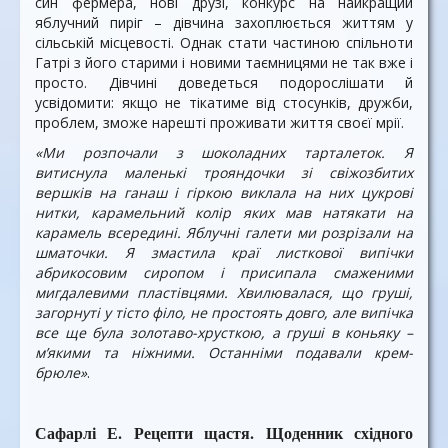
син фермера, нові друзі, конкурс на найкращий
яблучний пиріг – дівчина захоплюється життям у
сільській місцевості. Однак стати частиною спільноти
Гатрі з його старими і новими таємницями не так вже і
просто. Дівчині доведеться подорослішати й
усвідомити: якщо не тікатиме від стосунків, дружби,
проблем, зможе нарешті проживати життя своєї мрії.
«Ми розпочали з шоколадних тарталеток. Я
витиснула маленькі трояндочки зі свіжозбитих
вершків на ганаш і гіркою виклала на них цукрові
нитки, карамельний колір яких мав натякати на
карамель всередині. Яблучні галети ми розрізали на
шматочки. Я змастила краї листкової випічки
абрикосовим сиропом і присипала смаженими
мигдалевими пластівцями. Хвилювалася, що груші,
загорнуті у тісто філо, не простоять довго, але випічка
все ще була золотаво-хрусткою, а груші в коньяку –
м’якими та ніжними. Останніми подавали крем-
брюле»
.
Сафарлі Е. Рецепти щастя. Щоденник східного