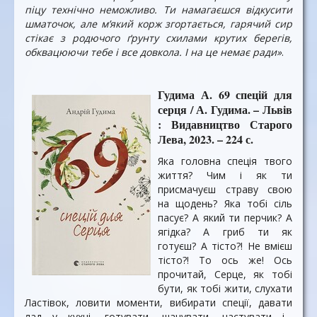
піцу технічно неможливо. Ти намагаєшся відкусити
шматочок, але м’який корж згортається, гарячий сир
стікає з родючого ґрунту схилами крутих берегів,
обквацюючи тебе і все довкола. І на це немає ради»
.
Гудима А. 69 спецій для
серця / А. Гудима. – Львів
: Видавництво Старого
Лева, 2023. – 224 с.
Яка головна спеція твого
життя? Чим і як ти
присмачуєш страву свою
на щодень? Яка тобі сіль
пасує? А який ти перчик? А
ягідка? А гриб ти як
готуєш? А тісто?! Не вмієш
тісто?! То ось же! Ось
прочитай, Серце, як тобі
бути, як тобі жити, слухати
Ластівок, ловити моменти, вибирати спеції, давати
лад у кухні, готувати, шанувати, частувати і…