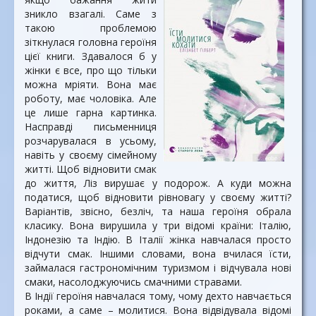
зникло взагалі. Саме з
такою проблемою
зіткнулася головна героїня
цієї книги. Здавалося б у
жінки є все, про що тільки
можна мріяти. Вона має
роботу, має чоловіка. Але
це лише гарна картинка.
Насправді письменниця
розчарувалася в усьому,
навіть у своєму сімейному
житті. Щоб відновити смак
до життя, Ліз вирушає у подорож. А куди можна
податися, щоб відновити рівновагу у своєму житті?
Варіантів, звісно, безліч, та наша героїня обрала
класику. Вона вирушила у три відомі країни: Італію,
Індонезію та Індію. В Італії жінка навчалася просто
відчути смак. Іншими словами, вона вчилася їсти,
займалася гастрономічним туризмом і відчувала нові
смаки, насолоджуючись смачними стравами.
В Індії героїня навчалася тому, чому дехто навчається
роками, а саме – молитися. Вона відвідувала відомі