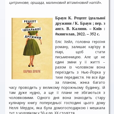
цитринове, оршада, малиновий вітаміновий напій».
Браун К. Рецепт ідеальної
дружини / К. Браун ; пер. з
англ. В. Калини. – Київ :
#книголав, 2022. – 352 с.
Еліс Хейл, головна героїня
роману, залишає кар’єру в
піарі, щоб стати
письменницею. Але це не
єдині зміни у її житті –
разом із чоловіком вона
переїздить з Нью-Йорка у
тихе передмістя. Не все йде
за планом, жінка багато
часу проводить у великому порожньому будинку, їй
там дуже нудно, а ще її плани не збігаються з
чоловіковими. Одного дня вона знаходить стару
кулінарну книгу попередньої господині цього дому
Неллі Мердок, яка була домогосподаркою і мешкала
тут з чоловіком у 50-х рр. ХХ століття.