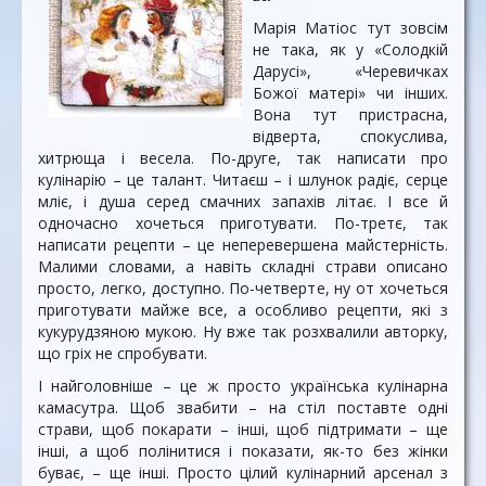
Марія Матіос тут зовсім
не така, як у «Солодкій
Дарусі», «Черевичках
Божої матері» чи інших.
Вона тут пристрасна,
відверта, спокуслива,
хитрюща і весела. По-друге, так написати про
кулінарію – це талант. Читаєш – і шлунок радіє, серце
мліє, і душа серед смачних запахів літає. І все й
одночасно хочеться приготувати. По-третє, так
написати рецепти – це неперевершена майстерність.
Малими словами, а навіть складні страви описано
просто, легко, доступно. По-четверте, ну от хочеться
приготувати майже все, а особливо рецепти, які з
кукурудзяною мукою. Ну вже так розхвалили авторку,
що гріх не спробувати.
І найголовніше – це ж просто українська кулінарна
камасутра. Щоб звабити – на стіл поставте одні
страви, щоб покарати – інші, щоб підтримати – ще
інші, а щоб полінитися і показати, як-то без жінки
буває, – ще інші. Просто цілий кулінарний арсенал з