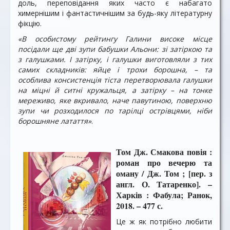
доль, пере­повідання яких часто є набагато
химернішим і фантастичнішим за будь-яку літературну
фікцію.
«В особистому рейтингу Галини високе місце
посідали ще дві зупи бабушки Альони: зі затіркою та
з галушками. І затірку, і галушки виготовляли з тих
самих складників: яйце і трохи борошна, – та
особлива консистенція тіста перетворювала галушки
на міцні й ситні кружальця, а затірку – на тонке
мереживо, яке вкривало, наче павутиною, поверхню
зупи чи розходилося по тарілці острівцями, ніби
борошняне латаття»
.
Том Дж. Смакова повія :
роман про вечерю та
оману / Дж. Том ; [пер. з
англ. О. Татаренко]. –
Харків : Фабула; Ранок,
2018. – 477 с.
Це ж як потрібно любити