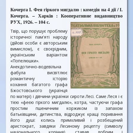
Кочерга І. Фея гіркого мигдалю : комедія на 4 дії / І.
Кочерга. – Харків : Кооперативне видавництво
РУХ, 1926. – 104 с.
Твір, що порушує проблему
історичної пам'яті народу
(дійові особи є авторським
вимислом), є своєрідним,
українським варіантом
«Попелюшки».
Анекдотично-водевільна
фабула висвітлює
романтичну історію
кохання багатого графа
Бжостовського (українця
по матері) і дівчини-українки сироти Лесі. Саме Леся і є
тією «феєю гіркого мигдалю», котра, частуючи графа
простим пшеничним коржиком із запахом
батьківщини, дитинства, відроджує кращі поривання
його душі: колись примхливий і розбещений
аристократ, завдяки Лесиному рецепту (символу
національного коріння), ставав добрим і