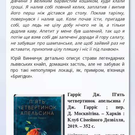
дівчини з великим барвистим кошиком, куди клали
гроші. Я налив собі повний келих, заплатив і випив
його перш ніж дістався до столу. Поклав тарілку,
повернувся і налив ще. Коли почав їсти, пригадав
собі, що ледь не цілу добу нічого не їв, а тільки
дудлив каву. Апетит у мене був шалений, так що я
потім ще взяв собі дві запечені доради й гору салату,
не забувши про шампанське, але щоб зайвий раз не
вставати, прихопив цілу пляшку і ніс її під пахвою»
.
Юрій Винничук детально описує страви легендарних
львівських кнайп, домашніх застіль, але не забуває й
про такі непопулярні локації, як, приміром, в’язниця
«Бригідки».
Гарріс Дж. П'ять
четвертинок апельсина /
Дж. Гарріс ; пер.
Д. Москвітіна. – Харків :
Клуб Сімейного Дозвілля,
2019. – 352 с.