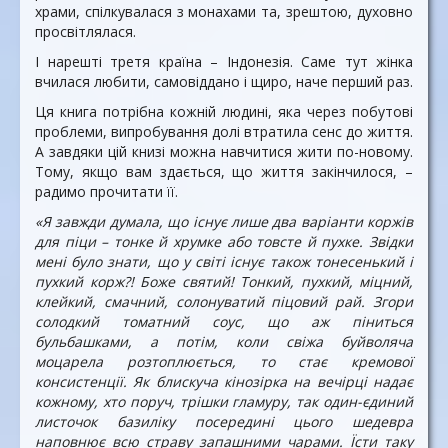
храми, спілкувалася з монахами та, зрештою, духовно
просвітлялася.
І нарешті третя країна – Індонезія. Саме тут жінка
вчилася любити, самовіддано і щиро, наче перший раз.
Ця книга потрібна кожній людині, яка через побутові
проблеми, випробування долі втратила сенс до життя.
А завдяки цій книзі можна навчитися жити по-новому.
Тому, якщо вам здається, що життя закінчилося, –
радимо прочитати її.
«Я завжди думала, що існує лише два варіанти коржів
для піци – тонке й хрумке або товсте й пухке. Звідки
мені було знати, що у світі існує також тонесенький і
пухкий корж?! Боже святий! Тонкий, пухкий, міцний,
клейкий, смачний, солонуватий піцовий рай. Згори
солодкий томатний соус, що аж піниться
бульбашками, а потім, коли свіжа буйволяча
моцарела розтоплюється, то стає кремової
консистенції. Як блискуча кінозірка на вечірці надає
кожному, хто поруч, трішки гламуру, так один-єдиний
листочок базиліку посередині цього шедевра
наповнює всю страву запашними чарами. Їсти таку