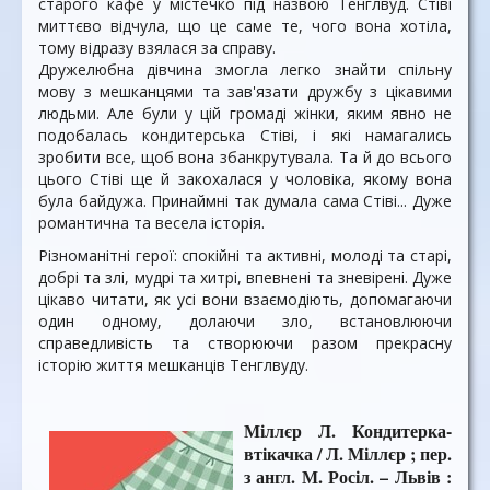
старого кафе у містечко під назвою Тенглвуд. Стіві
миттєво відчула, що це саме те, чого вона хотіла,
тому відразу взялася за справу.
Дружелюбна дівчина змогла легко знайти спільну
мову з мешканцями та зав'язати дружбу з цікавими
людьми. Але були у цій громаді жінки, яким явно не
подобалась кондитерська Стіві, і які намагались
зробити все, щоб вона збанкрутувала. Та й до всього
цього Стіві ще й закохалася у чоловіка, якому вона
була байдужа. Принаймні так думала сама Стіві... Дуже
романтична та весела історія.
Різноманітні герої: спокійні та активні, молоді та старі,
добрі та злі, мудрі та хитрі, впевнені та зневірені. Дуже
цікаво читати, як усі вони взаємодіють, допомагаючи
один одному, долаючи зло, встановлюючи
справедливість та створюючи разом прекрасну
історію життя мешканців Тенглвуду.
Міллєр Л. Кондитерка-
втікачка / Л. Міллєр ; пер.
з англ. М. Росіл. – Львів :