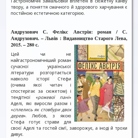
Гастрономічні замальовки вплетені в сюжетну канву
твору, а поняття смачного й здорового харчування є
постійною естетичною категорією.
Андрухович С. Фелікс Австрія: роман / С.
Андрухович. – Львів : Видавництво Старого Лева,
2015. – 280 с.
Цей чи не
найгастрономічніший роман
сучасної української
літератури розгортається
навколо історії Стефи
(очима якої читач і
спостерігає за сюжетом) і
тендітної «
рожевої пані
»
Аделі, які виросли разом і
«
сплелись як стовбури двох
дерев
». Любов, з якою
Стефа готує страви для
своєї Аделі та гостей сім’ї, заворожує, а іноді й трохи
дивує.