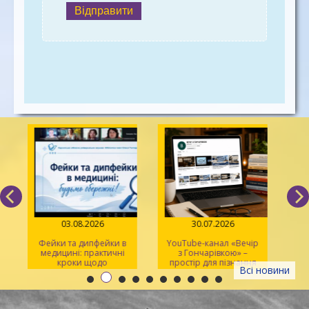
Відправити
03.08.2026
30.07.2026
Фейки та дипфейки в
YouTube-канал «Вечір
медицині: практичні
з Гончарівкою» –
кроки щодо
простір для пізнання
Всі новини
розпізнавання
та натхнення