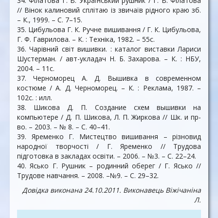
34. Філатова Г. В. Український рушник / Г. В. Філатова
// Вінок калиновий сплітаю із звичаїв рідного краю зб.
– К., 1999. – С. 7–15.
35. Цибульова Г. К. Ручне вишивання / Г. К. Цибульова,
Г. Ф. Гаврилова. – К. : Техніка, 1982. – 55с.
36. Чарівний світ вишивки. : каталог виставки Лариси
Шустерман. / авт-укладач Н. Б. Захарова. – К. : НБУ,
2004. – 11с.
37. Черноморец А. Д. Вышивка в современном
костюме / А. Д. Черноморец. – К. : Реклама, 1987. –
102с. : илл.
38. Шикова Д. П. Создание схем вышивки на
компьютере / Д. П. Шикова, Л. П. Жиркова // Шк. и пр-
во. – 2003. – № 8. – С. 40–41.
39. Яременко Г. Мистецтво вишивання – різновид
народної творчості / Г. Яременко // Трудова
підготовка в закладах освіти. – 2006. – №3. – С. 22–24.
40. Ясько Г. Рушник – родинний оберег / Г. Ясько //
Трудове навчання. – 2008. –№9. – С. 29–32.
Довідка виконана 24.10.2011
. Виконавець Віжічаніна
Л.