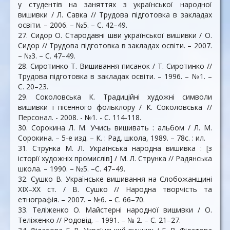
у студентів на заняттях з української народної
вишивки / Л. Савка // Трудова підготовка в закладах
освіти. – 2006. – №5. – С. 42–49.
27. Сидор О. Стародавні шви української вишивки / О.
Сидор // Трудова підготовка в закладах освіти. – 2007.
– №3. – С. 47–49.
28. Сиротинко Т. Вишивання писанок / Т. Сиротинко //
Трудова підготовка в закладах освіти. – 1996. – №1. –
С. 20–23.
29. Соколовська К. Традиційні художні символи
вишивки і пісенного фольклору / К. Соколовська //
Персонал. - 2008. - №1. - С. 114-118.
30. Сорокина Л. М. Учись вишивать : альбом / Л. М.
Сорокина. – 5-е изд. – К. : Рад. школа, 1989. – 78с. : ил.
31. Струнка М. Л. Українська народна вишивка : [з
історії художніх промислів] / М. Л. Струнка // Радянська
школа. – 1990. – №5. –С. 47–49.
32. Сушко В. Українське вишивання на Слобожанщині
XIX–XX ст. / В. Сушко // Народна творчість та
етнографія. – 2007. – №6. – С. 66–70.
33. Теліженко О. Майстерні народної вишивки / О.
Теліженко // Родовід. – 1991. – № 2. – С. 21–27.