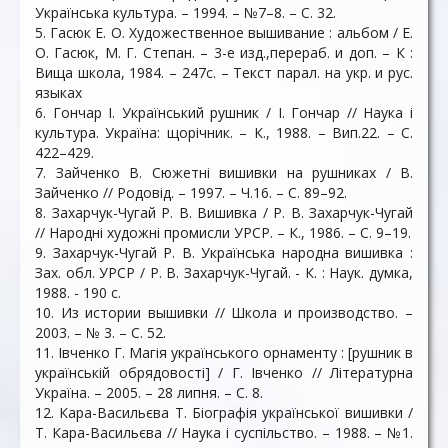
Українська культура. – 1994. – №7–8. – С. 32.
5. Гасюк Е. О. Художественное вышивание : альбом / Е.
О. Гасюк, М. Г. Степан. – 3-е изд.,перераб. и доп. – К :
Вища школа, 1984. – 247с. – Текст парал. на укр. и рус.
языках
6. Гончар І. Український рушник / І. Гончар // Наука і
культура. Україна: щорічник. – К., 1988. – Вип.22. – С.
422–429.
7. Зайченко В. Сюжетні вишивки на рушниках / В.
Зайченко // Родовід. – 1997. – Ч.16. – С. 89–92.
8. Захарчук-Чугай Р. В. Вишивка / Р. В. Захарчук-Чугай
// Народні художні промисли УРСР. – К., 1986. – С. 9–19.
9. Захарчук-Чугай Р. В. Українська народна вишивка :
Зах. обл. УРСР / Р. В. Захарчук-Чугай. - К. : Наук. думка,
1988. - 190 с.
10. Из истории вышивки // Школа и производство. –
2003. – № 3. – С. 52.
11. Івченко Г. Магія українського орнаменту : [рушник в
українській обрядовості] / Г. Івченко // Літературна
Україна. – 2005. – 28 липня. – С. 8.
12. Кара-Васильєва Т. Біографія української вишивки /
Т. Кара-Васильєва // Наука і суспільство. – 1988. – №1.