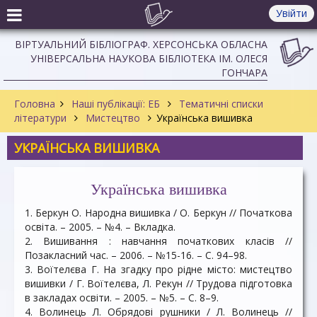
Увійти
ВІРТУАЛЬНИЙ БІБЛІОГРАФ. ХЕРСОНСЬКА ОБЛАСНА
УНІВЕРСАЛЬНА НАУКОВА БІБЛІОТЕКА ІМ. ОЛЕСЯ
ГОНЧАРА
Головна
Наші публікації: ЕБ
Тематичні списки
літератури
Мистецтво
Українська вишивка
УКРАЇНСЬКА ВИШИВКА
Українська вишивка
1. Беркун О. Народна вишивка / О. Беркун // Початкова
освіта. – 2005. – №4. – Вкладка.
2. Вишивання : навчання початкових класів //
Позакласний час. – 2006. – №15-16. – С. 94–98.
3. Воїтелєва Г. На згадку про рідне місто: мистецтво
вишивки / Г. Воїтелєва, Л. Рекун // Трудова підготовка
в закладах освіти. – 2005. – №5. – С. 8–9.
4. Волинець Л. Обрядові рушники / Л. Волинець //