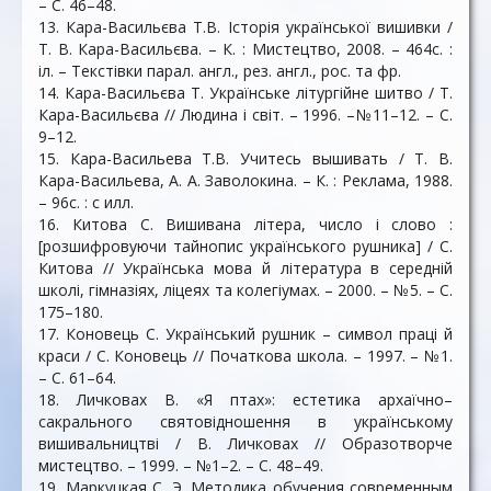
– С. 46–48.
13. Кара-Васильєва Т.В. Історія української вишивки /
Т. В. Кара-Васильєва. – К. : Мистецтво, 2008. – 464с. :
іл. – Текстівки парал. англ., рез. англ., рос. та фр.
14. Кара-Васильєва Т. Українське літургійне шитво / Т.
Кара-Васильєва // Людина і світ. – 1996. –№11–12. – С.
9–12.
15. Кара-Васильева Т.В. Учитесь вышивать / Т. В.
Кара-Васильева, А. А. Заволокина. – К. : Реклама, 1988.
– 96с. : с илл.
16. Китова С. Вишивана літера, число і слово :
[розшифровуючи тайнопис українського рушника] / С.
Китова // Українська мова й література в середній
школі, гімназіях, ліцеях та колегіумах. – 2000. – №5. – С.
175–180.
17. Коновець С. Український рушник – символ праці й
краси / С. Коновець // Початкова школа. – 1997. – №1.
– С. 61–64.
18. Личковах В. «Я птах»: естетика архаїчно–
сакрального святовідношення в українському
вишивальництві / В. Личковах // Образотворче
мистецтво. – 1999. – №1–2. – С. 48–49.
19. Маркуцкая С. Э. Методика обучения современным