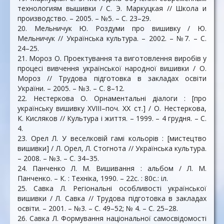
технологиям вышивки / С. Э. Маркуцкая // Школа и
производство. – 2005. – №5. – С. 23–29.
20. Мельничук Ю. Роздуми про вишивку / Ю.
Мельничук // Українська культура. – 2002. – №7. – С.
24–25.
21. Мороз О. Проектування та виготовлення виробів у
процесі вивчення української народної вишивки / О.
Мороз // Трудова підготовка в закладах освіти
України. – 2005. – №3. – С. 8–12.
22. Нестеркова О. Орнаментальні діалоги : [про
українську вишивку ХVІІІ–поч. ХХ ст.] / О. Нестеркова,
К. Кисляков // Культура і життя. – 1999. – 4 грудня. – С.
4.
23. Орел Л. У веселковій гамі кольорів : [мистецтво
вишивки] / Л. Орел, Л. Стогнота // Українська культура.
– 2008. – №3. – С. 34–35.
24. Панченко Л. М. Вишивання : альбом / Л. М.
Панченко. – К. : Техніка, 1990. – 22с. : 80с.: іл.
25. Савка Л. Регіональні особливості української
вишивки / Л. Савка // Трудова підготовка в закладах
освіти. – 2001. – №3. – С. 49–52; № 4. – С. 25–28.
26. Савка Л. Формування національної самосвідомості