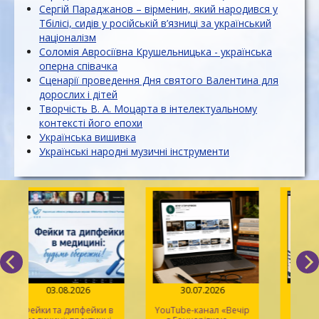
Сергій Параджанов – вірменин, який народився у
Тбілісі, сидів у російській в’язниці за український
націоналізм
Соломія Авросіївна Крушельницька - українська
оперна співачка
Сценарії проведення Дня святого Валентина для
дорослих і дітей
Творчість В. А. Моцарта в інтелектуальному
контексті його епохи
Українська вишивка
Українські народні музичні інструменти
03.08.2026
30.07.2026
Фейки та дипфейки в
YouTube-канал «Вечір