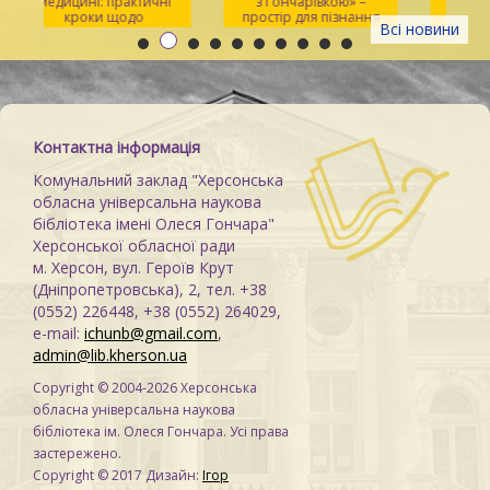
медицині: практичні
з Гончарівкою» –
кроки щодо
простір для пізнання
Всі новини
розпізнавання
та натхнення
Контактна інформація
Комунальний заклад "Херсонська
обласна універсальна наукова
бібліотека імені Олеся Гончара"
Херсонської обласної ради
м. Херсон, вул. Героїв Крут
(Дніпропетровська), 2, тел. +38
(0552) 226448, +38 (0552) 264029,
e-mail:
ichunb@gmail.com
,
admin@lib.kherson.ua
Copyright © 2004-2026 Херсонська
обласна універсальна наукова
бібліотека ім. Олеся Гончара. Усі права
застережено.
Copyright © 2017 Дизайн:
Ігор