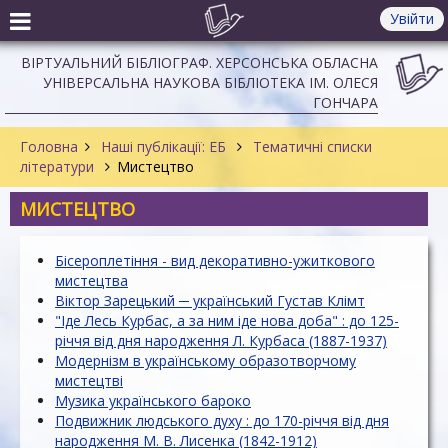
Увійти
ВІРТУАЛЬНИЙ БІБЛІОГРАФ. ХЕРСОНСЬКА ОБЛАСНА
УНІВЕРСАЛЬНА НАУКОВА БІБЛІОТЕКА ІМ. ОЛЕСЯ
ГОНЧАРА
Головна
Наші публікації: ЕБ
Тематичні списки
літератури
Мистецтво
МИСТЕЦТВО
Бісероплетіння - вид декоративно-ужиткового
мистецтва
Віктор Зарецький ─ український Густав Клімт
"Іде Лесь Курбас, а за ним іде нова доба" : до 125-
річчя від дня народження Л. Курбаса (1887-1937)
Модернізм в українському образотворчому
мистецтві
Музика українського бароко
Подвижник людського духу : до 170-річчя від дня
народження М. В. Лисенка (1842-1912)