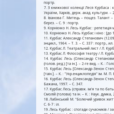
портр.
7. З книжкової колекції Леся Курбаса : ка
України, Харків, держ. акад. культури. – 2-
8. Іванова Г. Митець – пощез. Талант – 
берез. – С. 9 : портр.
9. Корнієнко Н. Лесь Курбас : репетиція ма
10. Корнієнко Н. Лесь Курбас і кіно : [до 
11. Курбас Александр Степанович (12.09.18
энцикл., 1964. – Т. 3. – С. 337 : портр., ил.
12. Курбас Л. Театральний лист / Л. Курбас
13. Курбас Л. Філософія театру / Л. Курба
14. Курбас Лесь (Олександр Степанович
(голов. ред.) [та ін.]. – 2-ге вид. – К. : Го
15. Курбас Лесь [Олександр-Зенон Степано
[таін.]. – К. : "Укр.енциклопедiя" iм. М. П. 
16. Курбас Лесь (Олександр-Зенон Степано
Бажана, 1997. – С. 347.
17. Курбас Лесь (справж. ім'я та по бать
Смолій (голова) та ін. – К. : Наук. думка, 20
18. Лабінський М. "Болючий уривок життя.
С. 6-7 : іл.
19. Лесь Курбас : спогади сучасників / за 