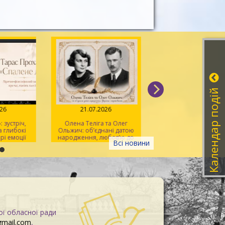
Календар подій
026
21.07.2026
20.07.2026
 зустріч,
Олена Теліга та Олег
Мистецтво розпізна
 глибокі
Ольжич: об’єднані датою
фейків
рі емоції
народження, любов’ю до
Всі новини
України та жертовністю
заради неї
ої обласної ради
gmail.com
,