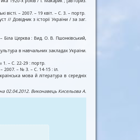
ка 1920-х років / І. Макарик ; [авториз.
вісті. – 2007. – 19 квіт. – С. 3. – портр.
 // Довідник з історії України / за заг.
. – Біла Церква : Вид. О. В. Пшонківський,
культура в навчальних закладах України.
. – С. 22-29 : портр.
2007. – № 3. – С. 14-15 : іл.
країнська мова й література в середніх
на 02.04.2012
. Виконавець Кисельова А.