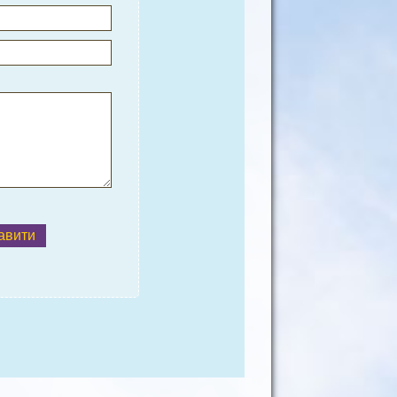
авити