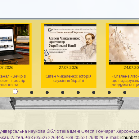
07.2026
27.07.2026
24.07.2
анал «Вечір з
Євген Чикаленко: історія
«Спалене літо»:
ою» – простір
служіння Україні
що подарувала
ізнання та
роздуми та щи
тхнення
ніверсальна наукова бібліотека імені Олеся Гончара" Херсонськ
ка), 2, тел. +38 (0552) 226448, +38 (0552) 264029, e-mail:
ichunb@