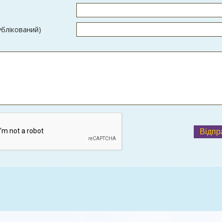
ублікований)
Відпр