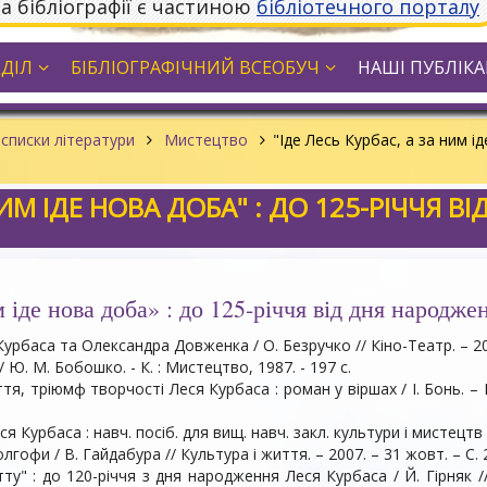
та бібліографії є частиною
бібліотечного порталу
ДДІЛ
БІБЛІОГРАФІЧНИЙ ВСЕОБУЧ
НАШІ ПУБЛІКАЦ
списки літератури
Мистецтво
"Іде Лесь Курбас, а за ним ід
НИМ ІДЕ НОВА ДОБА" : ДО 125-РІЧЧЯ 
м іде нова доба» : до 125-річчя від дня народже
урбаса та Олександра Довженка / О. Безручко // Кіно-Театр. – 2007
Ю. М. Бобошко. - К. : Мистецтво, 1987. - 197 c.
ття, тріюмф творчості Леся Курбаса : роман у віршах / І. Бонь. – Б
 Курбаса : навч. посіб. для вищ. навч. закл. культури і мистецтв / 
лгофи / В. Гайдабура // Культура і життя. – 2007. – 31 жовт. – С. 2
ту" : до 120-річчя з дня народження Леся Курбаса / Й. Гірняк // 