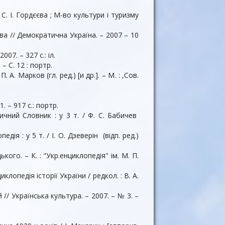
. С. І. Гордєєва ; М-во культури і туризму
ова // Демократична Україна. – 2007 – 10
007. – 327 с.: іл.
– С. 12 : портр.
А. Марков (гл. ред.) [и др.]. – М. : ,Сов.
. – 917 с.: портр.
ичний Словник : у 3 т. / Ф. С. Бабичев
ія : у 5 т. / І. О. Дзеверін (відп. ред.)
кого. – К. : "Укр.енциклопедiя" iм. М. П.
лопедія історії України / редкол. : В. А.
 // Українська культура. – 2007. – № 3. –