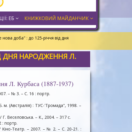
ІЇ: ЕБ
КНИЖКОВИЙ МАЙДАНЧИК
е нова доба" : до 125-річчя від дня
ВІД ДНЯ НАРОДЖЕННЯ Л.
ння Л. Курбаса (1887-1937)
. – № 3. – С. 16 : портр.
. м. (Австралія) : ТУС-'Тромада", 1998. –
Г. Веселовська. – К., 2004. – 317 с.
 : портр.
Кіно-Театр. – 2007. – № 2. – С. 20-21. :