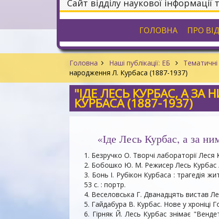
Сайт відділу наукової інформації 
ГОЛОВНА
ПРО ВІ
Головна
Наші публікації: ЕБ
Тематичні 
народження Л. Курбаса (1887-1937)
"ІДЕ ЛЕСЬ КУРБАС, А ЗА 
КУРБАСА (1887-1937)
«Іде Лесь Курбас, а за ни
1. Безручко О. Творчі лабораторії Леся К
2. Бобошко Ю. М. Режисер Лесь Курбас / 
3. Бонь І. Рубікон Курбаса : трагедія жи
53 с. : портр.
4. Веселовська Г. Дванадцять вистав Леся
5. Гайдабура В. Курбас. Нове у хроніці Го
6. Гірняк Й. Лесь Курбас знімає "Вендет