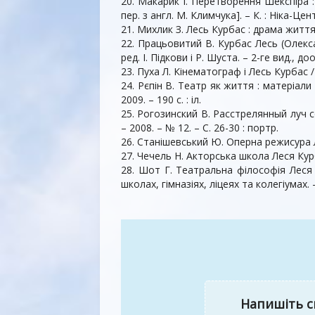
20. Макарик І. Перетворення Шекспіра : 
пер. з англ. М. Климчука]. – К. : Ніка-Центр
21. Михлик З. Лесь Курбас : драма життя : 
22. Працьовитий В. Курбас Лесь (Олексан
ред. І. Підкови і Р. Шуста. – 2-ге вид., до
23. Пуха Л. Кінематограф і Лесь Курбас / Л.
24. Рєпін В. Театр як життя : матеріали д
2009. – 190 с. : іл.
25. Рогозинский В. Расстрелянный луч с
– 2008. – № 12. – С. 26-30 : портр.
26. Станішевський Ю. Оперна режисура Ле
27. Чечель Н. Акторська школа Леся Курбас
28. Шот Г. Театральна філософія Леся 
школах, гімназіях, ліцеях та колегіумах. –
Напишіть с