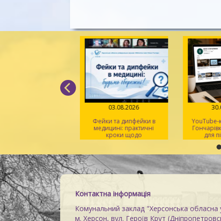
05.08.2026
03.08.2026
30.
д поміж рядків» –
Фейки та дипфейки в
YouTube-к
 світла, віри й надії
медицині: практичні
Гончарівк
кроки щодо
для п
розпізнавання
на
Контактна інформація
Комунальний заклад "Херсонська обласна у
м. Херсон, вул. Героїв Крут (Дніпропетровсь