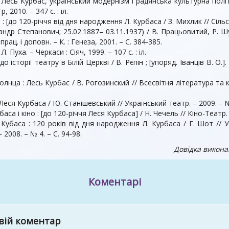
Лесь Курбас, український модернізм і радянська культурна політи
, 2010. – 347 с. : іл.
[до 120-річчя від дня народження Л. Курбаса / З. Михлик // Сільські 
др Степанович; 25.02.1887– 03.11.1937) / В. Працьовитий, Р. Шуст
опрац. і доповн. – К. : Генеза, 2001. – С. 384-385.
 Пуха. – Черкаси : Сіяч, 1999. – 107 с. : іл.
о історії театру в Білій Церкві / В. Рєпін ; [упоряд. Іванців В. О.]
олнца : Лесь Курбас / В. Рогозинский // Всесвітня література та 
ся Курбаса / Ю. Станішевський // Український театр. – 2009. – № 1
а і кіно : [до 120-річчя Леся Курбаса] / Н. Чечель // Кіно-Театр. – 
Кубаса : 120 років від дня народження Л. Курбаса / Г. Шот // У
 2008. – № 4. – С. 94-98.
Довідка викона
Коментарі
вій коментар