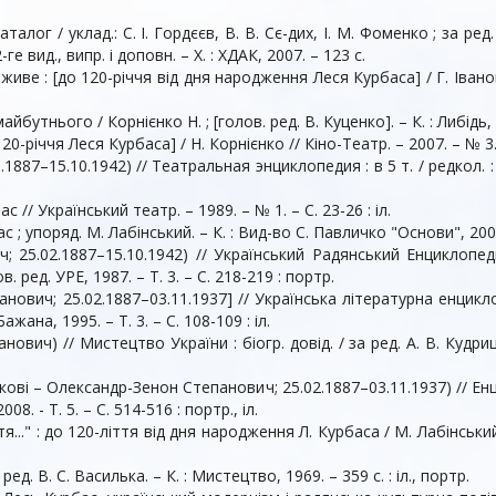
талог / уклад.: С. І. Гордєєв, В. В. Сє-дих, І. М. Фоменко ; за ред
ге вид., випр. і доповн. – X. : ХДАК, 2007. – 123 с.
живе : [до 120-річчя від дня народження Леся Курбаса] / Г. Іван
йбутнього / Корнієнко Н. ; [голов. ред. В. Куценко]. – К. : Либідь, 2
120-річчя Леся Курбаса] / Н. Корнієнко // Кіно-Театр. – 2007. – № 3. 
87–15.10.1942) // Театральная энциклопедия : в 5 т. / редкол. : П. 
 // Український театр. – 1989. – № 1. – С. 23-26 : іл.
с ; упоряд. М. Лабінський. – К. : Вид-во С. Павличко "Основи", 2001
; 25.02.1887–15.10.1942) // Український Радянський Енциклопед
лов. ред. УРЕ, 1987. – Т. 3. – С. 218-219 : портр.
вич; 25.02.1887–03.11.1937] // Українська літературна енциклопед
Бажана, 1995. – Т. 3. – С. 108-109 : іл.
вич) // Мистецтво України : біогр. довід. / за ред. А. В. Кудриць
кові – Олександр-Зенон Степанович; 25.02.1887–03.11.1937) // Енцик
08. - Т. 5. – С. 514-516 : портр., іл.
.." : до 120-ліття від дня народження Л. Курбаса / М. Лабінський
ред. В. С. Василька. – К. : Мистецтво, 1969. – 359 с. : іл., портр.