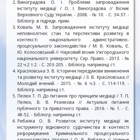
Виноградова О. І. Проблеми запровадження
інституту медіації / О. І. Виноградова // Вісник
Верховного Суду України. - 2008. - № 10. - С. 34-37. -
Бібліогр. в підрядк. прим.
Коваль М. В. Запровадження інституту медіації
неповнолітніх: стан та перспективи розвитку в
контексті національного адміністративно-
процесуального законодавства / М. В. Коваль, Є.
Ю. Колосовський // Науковий вісник Ужгородського
національного університету. Сер. Право. - 2013. - №
22 ч.2 т.2. - С. 203-205. - Бібліогр. наприкінці ст.
Красіловська З. В. Історичні передумови виникнення
та розвитку інституту медіації / З. В. Красіловська //
Молодий вчений. - 2015. - № 6 ч.3. - С. 114-119. -
Бібліогр. наприкінці ст.
Пелюх Т. П. До питання про принципи медіації / Т. П.
Пелюх, В. В. Рєзнікова // Актуальні питання
публічного та приватного права. - 2016. - № 1. - С.
48-52. - Бібліогр. наприкінці ст.
Рибалка О. В. Розвиток інституту медіації як
інструменту відновного судочинства в контексті
реформування Кримінального процесуального
законодавства України / О. В. Рибалка // Ученые