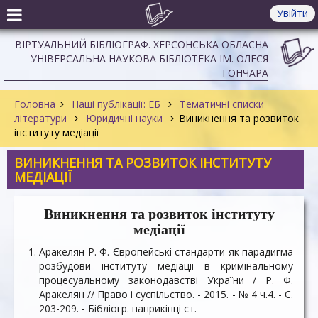
Увійти
ВІРТУАЛЬНИЙ БІБЛІОГРАФ. ХЕРСОНСЬКА ОБЛАСНА
УНІВЕРСАЛЬНА НАУКОВА БІБЛІОТЕКА ІМ. ОЛЕСЯ
ГОНЧАРА
Головна
Наші публікації: ЕБ
Тематичні списки
літератури
Юридичні науки
Виникнення та розвиток
інституту медіації
ВИНИКНЕННЯ ТА РОЗВИТОК ІНСТИТУТУ
МЕДІАЦІЇ
Виникнення та розвиток інституту
медіації
Аракелян Р. Ф. Європейські стандарти як парадигма
розбудови інституту медіації в кримінальному
процесуальному законодавстві України / Р. Ф.
Аракелян // Право і суспільство. - 2015. - № 4 ч.4. - С.
203-209. - Бібліогр. наприкінці ст.