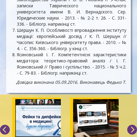
записки Таврического национального
университета имени В. И. Вернадского. Сер.
Юридические науки. - 2013. - № 2-2 т. 26. - С. 331-
336. - Бібліогр. наприкінці ст.
Шершун К. П. Особливості впровадження інституту
медіації: європейський досвід / К. П. Шершун //
Часопис Київського університету права. - 2010. – №
4. - С. 356-360. - Бібліогр. у кінці ст.
Ясиновський І. Г. Компетентнісні характеристики
медіатора: теоретико-правовий аналіз / І. Г.
Ясиновський // Право і суспільство. - 2015. - № 5 ч.2.
- С. 79-83. - Бібліогр. наприкінці ст.
Довідка виконана 05.09.2016. Виконавець Федько Т.