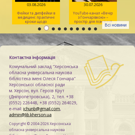
03.08.2026
30.07.2026
Фейки та дипфейки в
YouTube-канал «Вечір
медицині: практичні
з Гончарівкою» –
кроки щодо
простір для пізнання
Всі новини
розпізнавання
та натхнення
Контактна інформація
Комунальний заклад "Херсонська
обласна універсальна наукова
бібліотека імені Олеся Гончара"
Херсонської обласної ради
м. Херсон, вул. Героїв Крут
(Дніпропетровська), 2, тел. +38
(0552) 226448, +38 (0552) 264029,
e-mail:
ichunb@gmail.com
,
admin@lib.kherson.ua
Copyright © 2004-2026 Херсонська
обласна універсальна наукова