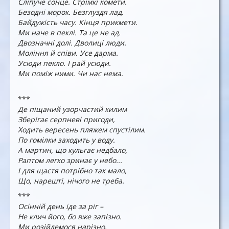
Сліпуче сонце. Стрімкі комети.
Безодні морок. Безглуздя лад.
Байдужість часу. Кінця прикмети.
Ми наче в пеклі. Та це не ад.
Двозначні долі. Дволиці люди.
Моління й співи. Усе дарма.
Усюди пекло. І рай усюди.
Ми поміж ними. Чи нас нема.
***
Де піщаний узорчастий килим
Зберігає серпневі пригоди,
Ходить вересень пляжем спустілим.
По гомілки заходить у воду.
А мартин, що кульгає недбало,
Раптом легко зринає у небо...
І для щастя потрібно так мало,
Що, нарешті, нічого не треба.
***
Осінній день іде за ріг –
Не клич його, бо вже запізно.
Ми розійдемося нарізно,