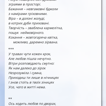
зграями в просторі.
Бажання – невгамовні бджоли
з намірами гріховними.
Віра – в долоні жолуді,
в котрих дуби приховані.
Творчість – зваблена кармелітка,
пошук неймовірного.
Кохання – жовтогаряча квітка,
можливо, даремно зірвана.
***
У травах чути кожен крок,
Але любов пішла нечутно.
Вітри розповідають смутно:
Як нам далеко до зірок
Незрозуміла і сумна,
Приходиш ти лише в нічницях
І знов стоїть в твоїх зіницях
Усе, чого в житті нема.
**
Ось ходить любов по дворах,