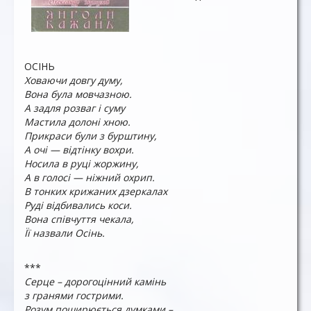
ОСІНЬ
Ховаючи довгу думу,
Вона була мовчазною.
А задля розваг і суму
Мастила долоні хною.
Прикраси були з бурштину,
А очі — відтінку вохри.
Носила в руці жоржину,
А в голосі — ніжний охрип.
В тонких крижаних дзеркалах
Руді відбивались коси.
Вона співчуття чекала,
Її назвали Осінь.
***
Серце – дорогоцінний камінь
з гранями гострими.
Розум поширюється думками –