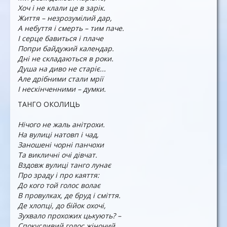
Хоч і не клали це в зарік.
Життя – незрозумілий дар,
А небуття і смерть – тим паче.
І серце бавиться і плаче
Попри байдужий календар.
Дні не складаються в роки.
Душа на диво не старіє...
Але дрібними стали мрії
І нескінченними – думки.
ТАНГО ОКОЛИЦЬ
Нічого не жаль анітрохи.
На вулиці натовп і чад,
Заношені чорні панчохи
Та викличні очі дівчат.
Вздовж вулиці танго лунає
Про зраду і про каяття:
До кого той голос волає
В провулках, де бруд і сміття.
Де хлопці, до бійок охочі,
Зухвало прохожих цькують? –
Спокусливий голос жіночий