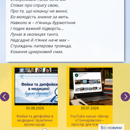
Співає про спрагу свою,
Про те, що коханці не винні,
Бо молодість зникне за мить.
Навколо ж – п'яниць бурмотіння
І подих важкий підворіть...
Лунає в околицях танго,
Надсадне й п'янке наче мак –
Страждань паперова троянда,
Кохання цукерковий смак.
03.08.2026
30.07.2026
Фейки та дипфейки в
YouTube-канал «Вечір
медицині: практичні
з Гончарівкою» –
кроки щодо
простір для пізнання
Всі новини
розпізнавання
та натхнення