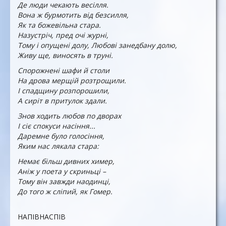
Де люди чекають весілля.
Вона ж бурмотить від безсилля,
Як та божевільна стара.
Назустріч, пред очі журні,
Тому і опущені долу, Любові занедбану долю,
Живу ще, виносять в труні.
Спорожнені шафи й столи
На дрова мерщій розтрощили.
І спадщину розпорошили,
А сиріт в притулок здали.
Знов ходить любов по дворах
І сіє спокуси насіння...
Даремне було голосіння,
Яким нас лякала стара:
Немає більш дивних химер,
Аніж у поета у скриньці –
Тому він завжди наодинці,
До того ж сліпий, як Гомер.
НАПІВНАСПІВ