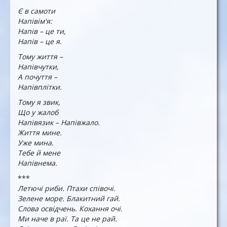
Є в самоти
Напівім'я:
Напів – це ти,
Напів – це я.
Тому життя –
Напівчутки,
А почуття –
Напівплітки.
Тому я звик,
Що у жалоб
Напівязик – Напівжало.
Життя мине.
Уже мина.
Тебе й мене
Напівнема.
***
Летючі риби. Птахи співочі.
Зелене море. Блакитний гай.
Слова освідчень. Кохання очі.
Ми наче в раї. Та це не рай.