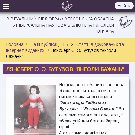
Увійти
ВІРТУАЛЬНИЙ БІБЛІОГРАФ. ХЕРСОНСЬКА ОБЛАСНА
УНІВЕРСАЛЬНА НАУКОВА БІБЛІОТЕКА ІМ. ОЛЕСЯ
ГОНЧАРА
Головна
Наші публікації: ЕБ
Статті в друкованих та
інтернет-виданнях
Лянсберг О. О. Бутузов "Янголи
бажань"
ЛЯНСБЕРГ О. О. БУТУЗОВ "ЯНГОЛИ БАЖАНЬ"
Нещодавно побачила світ нова
збірка поезій талановитого
письменника Херсонщини
Олександра Глібовича
Бутузова – "Янголи бажань"
. За
словами самого автора, до цієї
збірки увійшли його найкращі
вірші.
А ось саме і деякі з них: