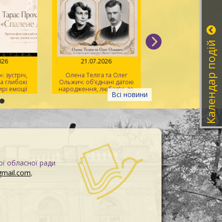
Календар подій
026
21.07.2026
20.07.2026
 зустріч,
Олена Теліга та Олег
Мистецтво розпізна
 глибокі
Ольжич: об’єднані датою
фейків
рі емоції
народження, любов’ю до
Всі новини
України та жертовністю
заради неї
ої обласної ради
gmail.com
,