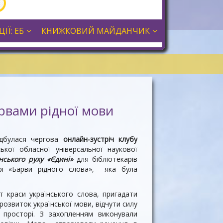
ІЇ: ЕБ
КНИЖКОВИЙ МАЙДАНЧИК
арвами рідної мови
відбулася чергова
онлайн-зустріч клубу
кої обласної універсальної наукової
нського руху «Єдині»
для бібліотекарів
грі «Барви рідного слова», яка була
т краси українського слова, пригадати
 розвиток української мови, відчути силу
 просторі. З захопленням виконували