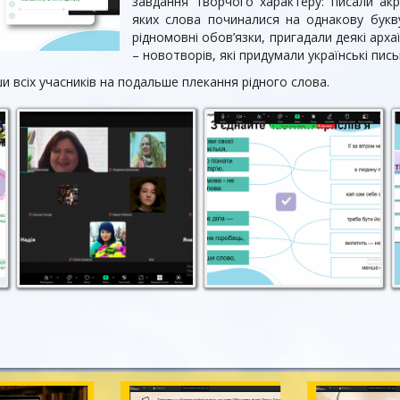
завдання творчого характеру: писали ак
яких слова починалися на однакову букву
рідномовні обов’язки, пригадали деякі арха
– новотворів, які придумали українські пис
ши всіх учасників на подальше плекання рідного слова.