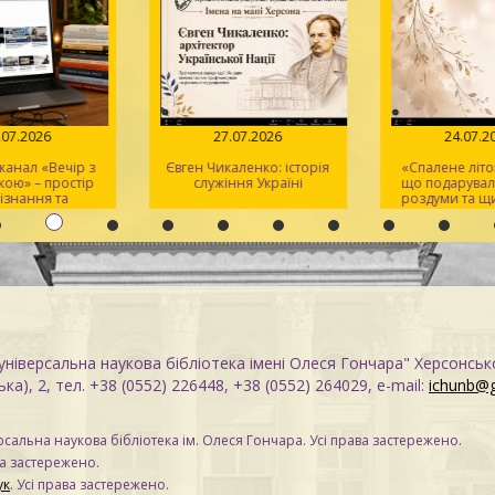
.07.2026
27.07.2026
24.07.2
анал «Вечір з
Євген Чикаленко: історія
«Спалене літо»:
ою» – простір
служіння Україні
що подарувала
ізнання та
роздуми та щи
тхнення
ніверсальна наукова бібліотека імені Олеся Гончара" Херсонськ
ка), 2, тел. +38 (0552) 226448, +38 (0552) 264029, e-mail:
ichunb@
сальна наукова бібліотека ім. Олеся Гончара. Усі права застережено.
ва застережено.
ук
. Усі права застережено.