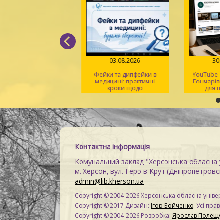
05.08.2026
03.08.2026
30
д поміж рядків» –
Фейки та дипфейки в
YouTube-к
 світла, віри й надії
медицині: практичні
Гончарівк
кроки щодо
для п
розпізнавання
на
Контактна інформація
Комунальний заклад "Херсонська обласна у
м. Херсон, вул. Героїв Крут (Дніпропетровсь
admin@lib.kherson.ua
Copyright © 2004-2026 Херсонська обласна універ
Copyright © 2017 Дизайн:
Ігор Бойченко
. Усі пра
Copyright © 2004-2026 Розробка:
Ярослав Полещ