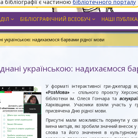
та бібліографії є частиною
бібліотечного порталу
ДДІЛ
БІБЛІОГРАФІЧНИЙ ВСЕОБУЧ
НАШІ ПУБЛІКАЦ
ані українською: надихаємося барвами рідної мови
єднані українською: надихаємося б
У форматі інтерактивної гри-джепарді 
«РозМова»
– спільного проєкту Херсонсь
бібліотеки ім. Олеся Гончара та
всеукраї
Харківщини. Учасники взяли участь у 
присвячена Дню рідної мови.
Присутні мали можливість поринути у сві
імена митців, які зробили значний внесок у
слова та його значення в культурному