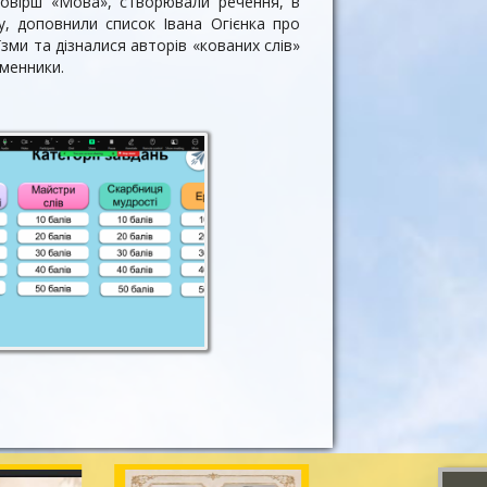
ровірш «Мова», створювали речення, в
, доповнили список Івана Огієнка про
їзми та дізналися авторів «кованих слів»
ьменники.