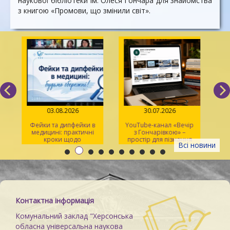
наукової бібліотеки ім. Олеся Гончара для знайомства
з книгою «Промови, що змінили світ».
03.08.2026
30.07.2026
Фейки та дипфейки в
YouTube-канал «Вечір
медицині: практичні
з Гончарівкою» –
кроки щодо
простір для пізнання
Всі новини
розпізнавання
та натхнення
Контактна інформація
Комунальний заклад "Херсонська
обласна універсальна наукова