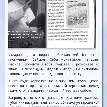
Укладач цього видання, британський історик і
письменник Саймон Себаг-Монтефіоре, виділяє
ключові моменти історії людства і розкриває їх
значення через думки лідерів – людей, які визначали
словом і ділом вектор подальшого розвитку.
Книга буде корисною не тільки тим, кому цікава
всесвітня історія та риторика, а й керівникам, перед
якими стоїть завдання надихати й вести за собою.
Запрошуємо всіх, хто цікавиться видатними зразками
публічних виступів, завітати до обласної універсальної