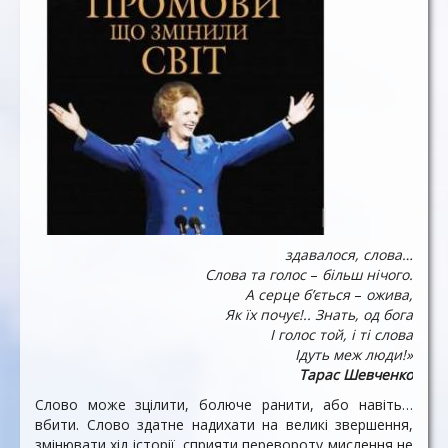
здавалося, слова…
Слова та голос
–
більш нічого.
А серце б’ється
–
ожива,
Як їх почує!.. Знать, од бога
І голос той, і ті слова
Ідуть меж люди!»
Тарас Шевченко
Слово може зцілити, болюче ранити, або навіть…
вбити. Слово здатне надихати на великі звершення,
змінювати хід історії, сприяти перевороту мислення не