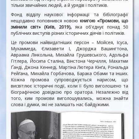
тільки звичайних людей, а й урядів і політиків.
Фонд відділу наукової інформації та бібілографії
нещодавно поповнився новою
книгою «Промови, що
змінили світ» (Київ, 2019),
яка об'єднує понад 50
публічних виступів різних історичних діячів і політиків.
Це промови найвидатніших персон – Мойсея, Ісуса,
Мухаммеда, Єлизавети I, Джорджа Вашингтона,
Авраама Лінкольна, Михайла Грушевського, Адольфа
Гітлера, Йосипа Сталіна, Вінстона Черчілля, Махатми
Ґанді, Джона Кеннеді, Мартіна Лютера Кінґа, Рональда
Рейґана, Михайла Горбачова, Барака Обами та інших.
Кожна промова супроводжується нарисом, що
висвітлює історичні події, коли її було виголошено та
біографічною довідкою про оратора. Незалежно від
того, ким промови виголошувались, можна знайти
слова і думки, які не залишать нас байдужими.