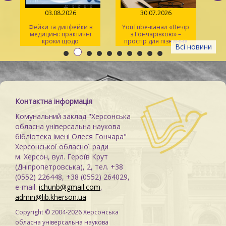
03.08.2026
30.07.2026
Фейки та дипфейки в
YouTube-канал «Вечір
медицині: практичні
з Гончарівкою» –
кроки щодо
простір для пізнання
Всі новини
розпізнавання
та натхнення
Контактна інформація
Комунальний заклад "Херсонська
обласна універсальна наукова
бібліотека імені Олеся Гончара"
Херсонської обласної ради
м. Херсон, вул. Героїв Крут
(Дніпропетровська), 2, тел. +38
(0552) 226448, +38 (0552) 264029,
e-mail:
ichunb@gmail.com
,
admin@lib.kherson.ua
Copyright © 2004-2026 Херсонська
обласна універсальна наукова