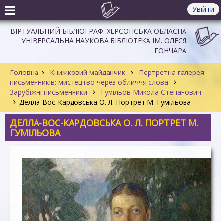
Увійти
ВІРТУАЛЬНИЙ БІБЛІОГРАФ. ХЕРСОНСЬКА ОБЛАСНА
УНІВЕРСАЛЬНА НАУКОВА БІБЛІОТЕКА ІМ. ОЛЕСЯ
ГОНЧАРА
Головна
Книжковий майданчик
Портретна галерея
письменників: мистецтво через обличчя слова
Зарубіжні письменники
Гумільов Микола Степанович
Делла-Вос-Кардовська О. Л. Портрет М. Гумільова
ДЕЛЛА-ВОС-КАРДОВСЬКА О. Л. ПОРТРЕТ М.
ГУМІЛЬОВА