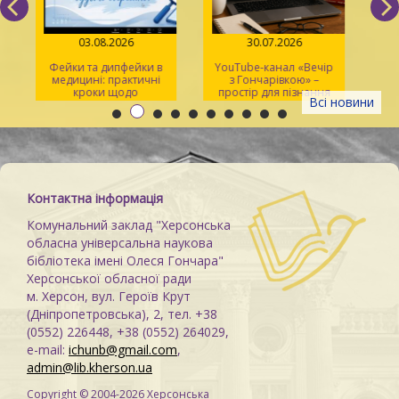
03.08.2026
30.07.2026
Фейки та дипфейки в
YouTube-канал «Вечір
медицині: практичні
з Гончарівкою» –
кроки щодо
простір для пізнання
Всі новини
розпізнавання
та натхнення
Контактна інформація
Комунальний заклад "Херсонська
обласна універсальна наукова
бібліотека імені Олеся Гончара"
Херсонської обласної ради
м. Херсон, вул. Героїв Крут
(Дніпропетровська), 2, тел. +38
(0552) 226448, +38 (0552) 264029,
e-mail:
ichunb@gmail.com
,
admin@lib.kherson.ua
Copyright © 2004-2026 Херсонська