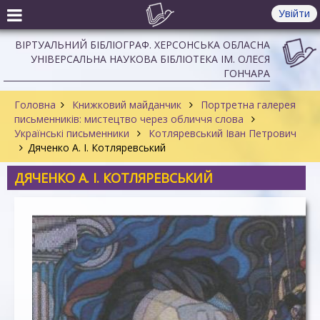
Увійти
ВІРТУАЛЬНИЙ БІБЛІОГРАФ. ХЕРСОНСЬКА ОБЛАСНА
УНІВЕРСАЛЬНА НАУКОВА БІБЛІОТЕКА ІМ. ОЛЕСЯ
ГОНЧАРА
Головна
Книжковий майданчик
Портретна галерея
письменників: мистецтво через обличчя слова
Українські письменники
Котляревський Іван Петрович
Дяченко А. І. Котляревський
ДЯЧЕНКО А. І. КОТЛЯРЕВСЬКИЙ