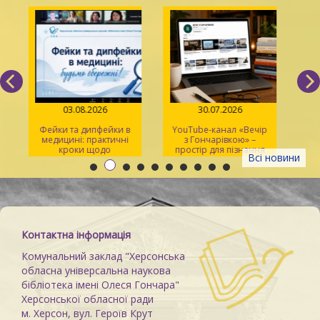
03.08.2026
30.07.2026
Фейки та дипфейки в
YouTube-канал «Вечір
медицині: практичні
з Гончарівкою» –
кроки щодо
простір для пізнання
Всі новини
розпізнавання
та натхнення
Контактна інформація
Комунальний заклад "Херсонська
обласна універсальна наукова
бібліотека імені Олеся Гончара"
Херсонської обласної ради
м. Херсон, вул. Героїв Крут