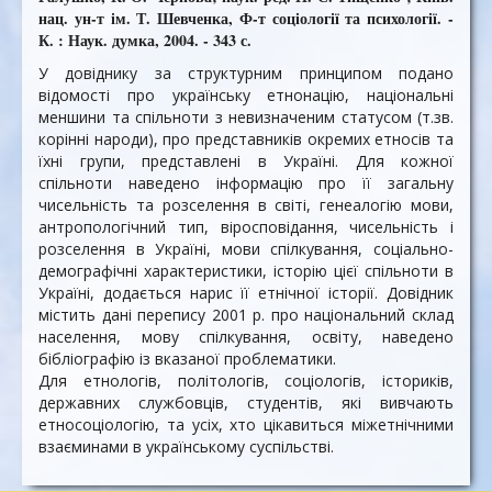
нац. ун-т ім. Т. Шевченка, Ф-т соціології та психології. -
К. : Наук. думка, 2004. - 343 с.
У довіднику за структурним принципом подано
відомості про україн­ську етнонацію, національні
меншини та спільноти з невизначеним стату­сом (т.зв.
корінні народи), про представників окремих етносів та
їхні гру­пи, представлені в Україні. Для кожної
спільноти наведено інформацію про її загальну
чисельність та розселення в світі, генеалогію мови,
антро­пологічний тип, віросповідання, чисельність і
розселення в Україні, мови спілкування, соціально-
демографічні характеристики, історію цієї спільно­ти в
Україні, додається нарис її етнічної історії. Довідник
містить дані пе­репису 2001 р. про національний склад
населення, мову спілкування, осві­ту, наведено
бібліографію із вказаної проблематики.
Для етнологів, політологів, соціологів, істориків,
державних службов­ців, студентів, які вивчають
етносоціологію, та усіх, хто цікавиться між­етнічними
взаєминами в українському суспільстві.