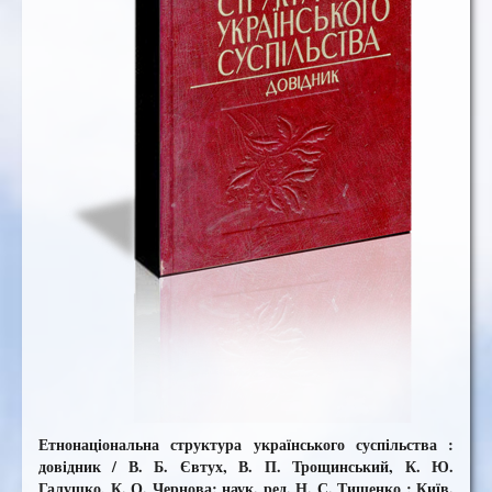
Етнонаціональна структура українського суспільства :
довідник / В. Б. Євтух, В. П. Трощинський, К. Ю.
Галушко, К. О. Чернова; наук. ред. Н. С. Тищенко ; Київ.