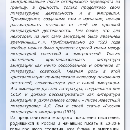
эмигрировавшее после октябрьского переворота за
границу, в сущности, только продолжало свою
литературную деятельность и в эмиграции.
Произведения, созданные ими в изгнании, нельзя
рассматривать отдельно от всей их прошлой
литературной деятельности. Тем более, что для
некоторых из них сама эмиграция была явлением
временным…<…>. Приблизительно до 1923 года
вообще нельзя было провести строгой грани между
литературой советской и эмигрантской. Только
постепенно кристаллизовалась литература
эмиграции как нечто обособленное и отличное от
литературы советской. Главная роль в этой
кристаллизации принадлежала молодому поколению
писателей, сложившемуся уже в самой эмиграции.
Эта «молодая» русская литература, создавшаяся вне
СССР, и должна рассматриваться как литература
эмиграции в узком смысле слова», – писал известный
литературовед А.Л. Бем в своей статье «Русская
литература в эмиграции»
(1939).
Из представителей молодого поколения писателей,
родившихся в России и начавших писать в 20-30-е
годы прошлого столетия, уже будучи в эмиграции,