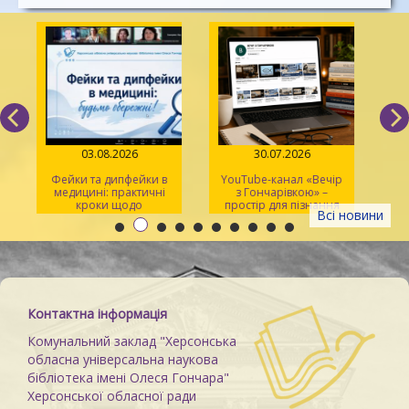
03.08.2026
30.07.2026
Фейки та дипфейки в
YouTube-канал «Вечір
медицині: практичні
з Гончарівкою» –
кроки щодо
простір для пізнання
Всі новини
розпізнавання
та натхнення
Контактна інформація
Комунальний заклад "Херсонська
обласна універсальна наукова
бібліотека імені Олеся Гончара"
Херсонської обласної ради