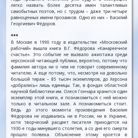
легко назвать более десятка имен талантливых
самобытных поэтов, но с трудом – даже три-четыре
равноценных имени прозаиков. Одно из них – Василий
Георгиевич Фёдоров.
***
В Москве в 1990 году в издательстве «Московский
рабочий» вышла книга В.Г. Фёдорова «Канареечное
счастье». Это событие не вызвало ажиотажа среди
херсонской читающей публики, вероятно, потому что
фамилия автора ни о чем не говорит современному
читателю. А еще потому, что, несмотря на довольно
большой тираж – 85 тысяч экземпляров, до Херсона
«добрались» лишь единицы. Так, в фондах областной
научной библиотеки им. Олеся Гончара хранится один
экземпляр этой книги, и познакомиться с ней можно
только в читальном зале. А познакомиться стоит.
Ведь до этого момента произведения Василия
Фёдорова не издавались ни в России, ни в Украине,
хотя творческий расцвет писателя приходится на
1930-е годы минувшего столетия, а со дня его смерти
прошло полвека. Объяснение этому кроется в