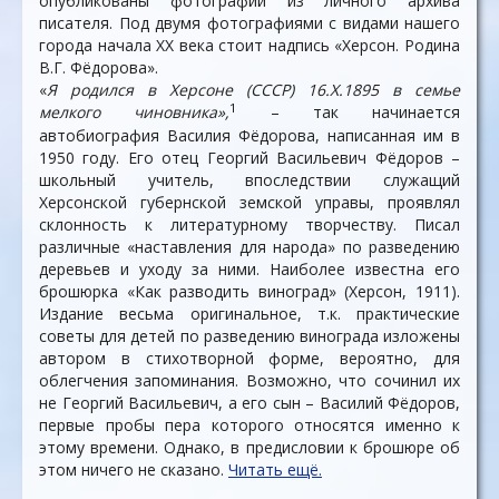
опубликованы фотографии из личного архива
писателя. Под двумя фотографиями с видами нашего
города начала XX века стоит надпись «Херсон. Родина
В.Г. Фёдорова».
«
Я родился в Херсоне (СССР) 16.X.1895 в семье
1
мелкого чиновника»,
– так начинается
автобиография Василия Фёдорова, написанная им в
1950 году. Его отец Георгий Васильевич Фёдоров –
школьный учитель, впоследствии служащий
Херсонской губернской земской управы, проявлял
склонность к литературному творчеству. Писал
различные «наставления для народа» по разведению
деревьев и уходу за ними. Наиболее известна его
брошюрка «Как разводить виноград» (Херсон, 1911).
Издание весьма оригинальное, т.к. практические
советы для детей по разведению винограда изложены
автором в стихотворной форме, вероятно, для
облегчения запоминания. Возможно, что сочинил их
не Георгий Васильевич, а его сын – Василий Фёдоров,
первые пробы пера которого относятся именно к
этому времени. Однако, в предисловии к брошюре об
этом ничего не сказано.
Читать ещё.