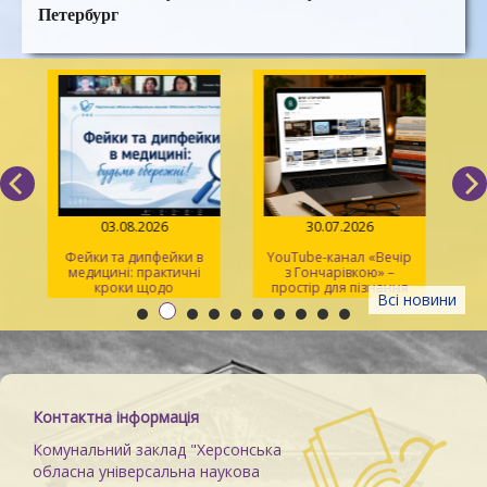
Петербург
03.08.2026
30.07.2026
Фейки та дипфейки в
YouTube-канал «Вечір
медицині: практичні
з Гончарівкою» –
кроки щодо
простір для пізнання
Всі новини
розпізнавання
та натхнення
Контактна інформація
Комунальний заклад "Херсонська
обласна універсальна наукова