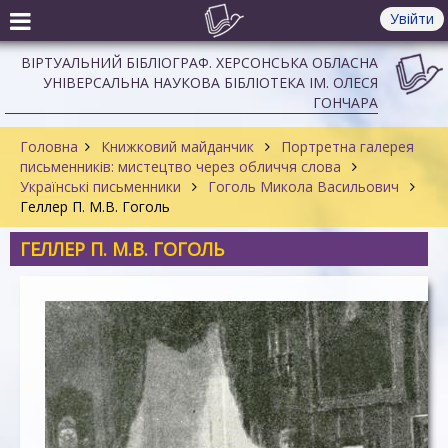
Увійти
ВІРТУАЛЬНИЙ БІБЛІОГРАФ. ХЕРСОНСЬКА ОБЛАСНА
УНІВЕРСАЛЬНА НАУКОВА БІБЛІОТЕКА ІМ. ОЛЕСЯ
ГОНЧАРА
Головна
Книжковий майданчик
Портретна галерея
письменників: мистецтво через обличчя слова
Українські письменники
Гоголь Микола Васильович
Геллер П. М.В. Гоголь
ГЕЛЛЕР П. М.В. ГОГОЛЬ