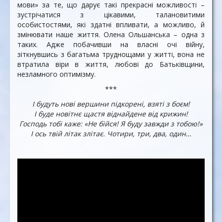
мови» за те, що дарує такі прекрасні можливості –
зустрічатися з цікавими, талановитими
особистостями, які здатні впливати, а можливо, й
змінювати наше життя. Олена Ольшанська – одна з
таких. Адже побачивши на власні очі війну,
зіткнувшись з багатьма труднощами у житті, вона не
втратила віри в життя, любові до Батьківщини,
незламного оптимізму.
***
І будуть нові вершини підкорені, взяті з боєм!
І буде новітнє щастя віднайдене від крижин!
Господь тобі каже: «Не бійся! Я буду завжди з тобою!»
І ось твій літак злітає. Чотири, три, два, один…