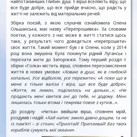
найпотаємніших глибин душі. Її вірші вселяють віру, що
все буде добре, що все прийде вчасно, що радість у
житті не залежить від матеріальних речей.
Збірка поезій, з якою слухачів ознайомила Олена
Ольшанська, має назву «Перепрошивка». За словами
поетки, у кожного з нас може в житті статися щось
таке, у результаті чого доведеться «перепрошити»
своє життя. Такий момент був і в Олени, коли у 2014
році вона змушена була покинути рідний Луганськ і
переїхати жити до Запоріжжя. Тому перший розділ її
збірки «Голка» містить вірші, сповнені переосмислення
життя в нових умовах: «
Ховаю в душі, як в глибокій
копальні, Усе відболіле, усе пережите»; «А поки що в
мене є тільки валіза і віра, що все буде добре»;
«Життя, як лимон, поділилось на дольки…»; «Не
продають мені квитків ані до тебе, ні додому. Мені
лишилась тільки втома і темрява повзе з кутків…
».
До розділу «Нитка» ввійшли вірші, сповнені мрій,
роздумів і надій: «
Хай напис змило давно дощем, та не
із пам'яті – зі стіни»; «Прилітай! Припливай! Без твоїх
кораблів сумують мої океани
».