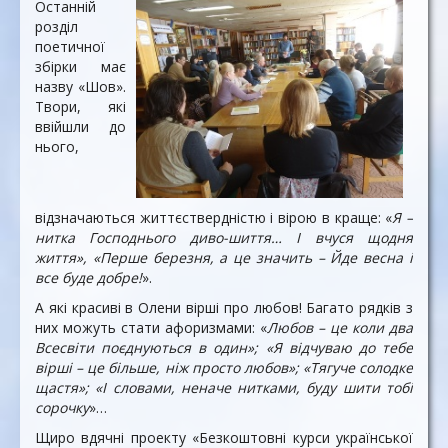
Останній
розділ
поетичної
збірки має
назву «Шов».
Твори, які
ввійшли до
нього,
відзначаються життєствердністю і вірою в краще: «
Я –
нитка Господнього диво-шиття… І вчуся щодня
життя», «Перше березня, а це значить – Йде весна і
все буде добре!
».
А які красиві в Олени вірші про любов! Багато рядків з
них можуть стати афоризмами: «
Любов – це коли два
Всесвіти поєднуються в один»; «Я відчуваю до тебе
вірші – це більше, ніж просто любов»; «Тягуче солодке
щастя»; «І словами, неначе нитками, буду шити тобі
сорочку
»…
Щиро вдячні проекту «Безкоштовні курси української