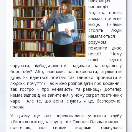
найкращих
винаходів
людства поезія
займає почесне
місце. Скільки
століть люди
намагаються
розумом
пояснити диво
поезії! Чому
вірші здатні
чарувати, підбадьорювати, надихати на подальшу
боротьбу? Або, навпаки, заспокоювати, зцілювати
душу. Як вдається поетам так глибоко проникати в
людські почуття? Так ніжно розповідати про кохання і
так гостро – про ненависть та ревнощі? Дотепер
немає відповіді на запитання, у чому секрет поетичних
чарів. Але те, що вони існують – це, безперечно,
правда.
У цьому ще раз переконалися учасники клубу
«Дивослово» під час зустрічі з Оленою Ольшанською –
поетесою, яка своїми творами торкнулася