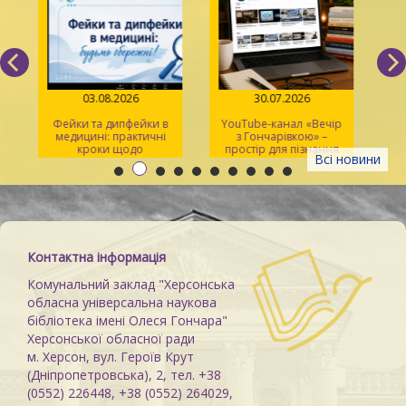
03.08.2026
30.07.2026
Фейки та дипфейки в
YouTube-канал «Вечір
медицині: практичні
з Гончарівкою» –
кроки щодо
простір для пізнання
Всі новини
розпізнавання
та натхнення
Контактна інформація
Комунальний заклад "Херсонська
обласна універсальна наукова
бібліотека імені Олеся Гончара"
Херсонської обласної ради
м. Херсон, вул. Героїв Крут
(Дніпропетровська), 2, тел. +38
(0552) 226448, +38 (0552) 264029,