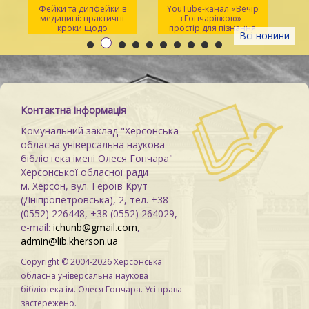
Фейки та дипфейки в
YouTube-канал «Вечір
медицині: практичні
з Гончарівкою» –
кроки щодо
простір для пізнання
Всі новини
розпізнавання
та натхнення
Контактна інформація
Комунальний заклад "Херсонська
обласна універсальна наукова
бібліотека імені Олеся Гончара"
Херсонської обласної ради
м. Херсон, вул. Героїв Крут
(Дніпропетровська), 2, тел. +38
(0552) 226448, +38 (0552) 264029,
e-mail:
ichunb@gmail.com
,
admin@lib.kherson.ua
Copyright © 2004-2026 Херсонська
обласна універсальна наукова
бібліотека ім. Олеся Гончара. Усі права
застережено.