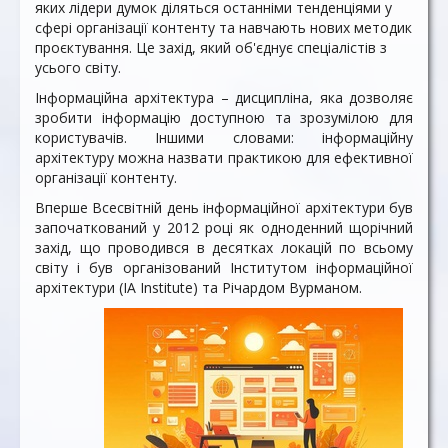
яких лідери думок діляться останніми тенденціями у
сфері організації контенту та навчають нових методик
проєктування. Це захід, який об'єднує спеціалістів з
усього світу.
Інформаційна архітектура – дисципліна, яка дозволяє
зробити інформацію доступною та зрозумілою для
користувачів. Іншими словами: інформаційну
архітектуру можна назвати практикою для ефективної
організації контенту.
Вперше Всесвітній день інформаційної архітектури був
започаткований у 2012 році як одноденний щорічний
захід, що проводився в десятках локацій по всьому
світу і був організований Інститутом інформаційної
архітектури (IA Institute) та Річардом Вурманом.