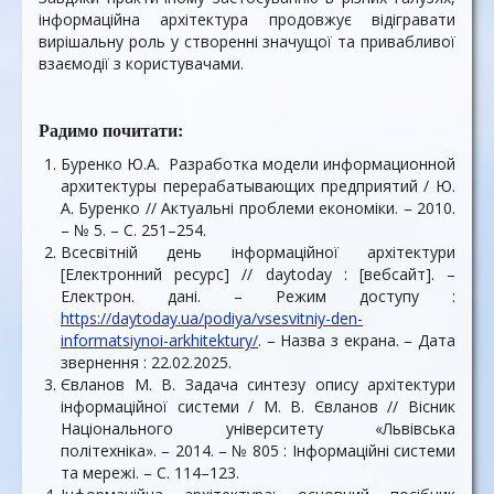
інформаційна архітектура продовжує відігравати
вирішальну роль у створенні значущої та привабливої
взаємодії з користувачами.
Радимо почитати:
Буренко Ю.А. Разработка модели информационной
архитектуры перерабатывающих предприятий / Ю.
А. Буренко // Актуальні проблеми економіки. – 2010.
– № 5. – С. 251–254.
Всесвітній день інформаційної архітектури
[Електронний ресурс] // daytoday : [вебсайт]. –
Електрон. дані. – Режим доступу :
https://daytoday.ua/podiya/vsesvitniy-den-
informatsiynoi-arkhitektury/
. – Назва з екрана. – Дата
звернення : 22.02.2025.
Євланов М. В. Задача синтезу опису архітектури
інформаційної системи / М. В. Євланов // Вісник
Національного університету «Львівська
політехніка». – 2014. – № 805 : Інформаційні системи
та мережі. – С. 114–123.