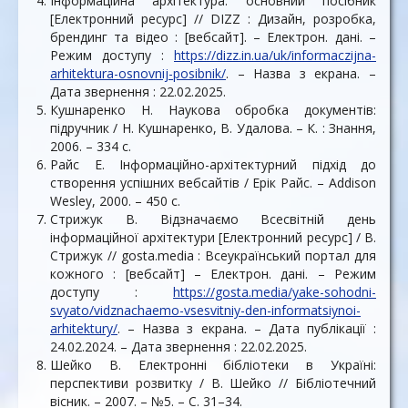
Інформаційна архітектура: основний посібник
[Електронний ресурс] // DIZZ : Дизайн, розробка,
брендинг та відео : [вебсайт]. – Електрон. дані. –
Режим доступу :
https://dizz.in.ua/uk/informaczijna-
arhitektura-osnovnij-posibnik/
. – Назва з екрана. –
Дата звернення : 22.02.2025.
Кушнаренко Н. Наукова обробка документів:
підручник / Н. Кушнаренко, В. Удалова. – К. : Знання,
2006. – 334 с.
Райс Е. Інформаційно-архітектурний підхід до
створення успішних вебсайтів / Ерік Райс. – Addison
Wesley, 2000. – 450 с.
Стрижук В. Відзначаємо Всесвітній день
інформаційної архітектури [Електронний ресурс] / В.
Стрижук // gosta.media : Всеукраїнський портал для
кожного : [вебсайт] – Електрон. дані. – Режим
доступу :
https://gosta.media/yake-sohodni-
svyato/vidznachaemo-vsesvitniy-den-informatsiynoi-
arhitektury/
. – Назва з екрана. – Дата публікації :
24.02.2024. – Дата звернення : 22.02.2025.
Шейко В. Електронні бібліотеки в Україні:
перспективи розвитку / В. Шейко // Бібліотечний
вісник. – 2007. – №5. – С. 31–34.