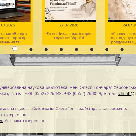
.07.2026
27.07.2026
24.07.2
анал «Вечір з
Євген Чикаленко: історія
«Спалене літо»:
ою» – простір
служіння Україні
що подарувала
ізнання та
роздуми та щи
тхнення
ніверсальна наукова бібліотека імені Олеся Гончара" Херсонськ
ка), 2, тел. +38 (0552) 226448, +38 (0552) 264029, e-mail:
ichunb@
сальна наукова бібліотека ім. Олеся Гончара. Усі права застережено.
ва застережено.
ук
. Усі права застережено.