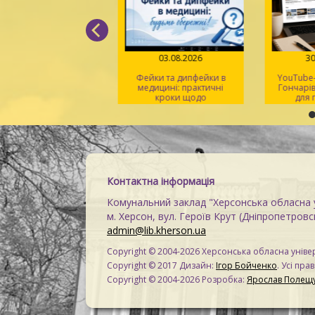
05.08.2026
03.08.2026
30
д поміж рядків» –
Фейки та дипфейки в
YouTube-к
 світла, віри й надії
медицині: практичні
Гончарівк
кроки щодо
для п
розпізнавання
на
Контактна інформація
Комунальний заклад "Херсонська обласна у
м. Херсон, вул. Героїв Крут (Дніпропетровсь
admin@lib.kherson.ua
Copyright © 2004-2026 Херсонська обласна універ
Copyright © 2017 Дизайн:
Ігор Бойченко
. Усі пра
Copyright © 2004-2026 Розробка:
Ярослав Полещ