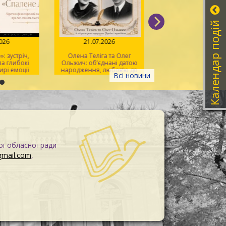
Календар подій
026
21.07.2026
20.07.2026
 зустріч,
Олена Теліга та Олег
Мистецтво розпізна
 глибокі
Ольжич: об’єднані датою
фейків
рі емоції
народження, любов’ю до
Всі новини
України та жертовністю
заради неї
ої обласної ради
gmail.com
,