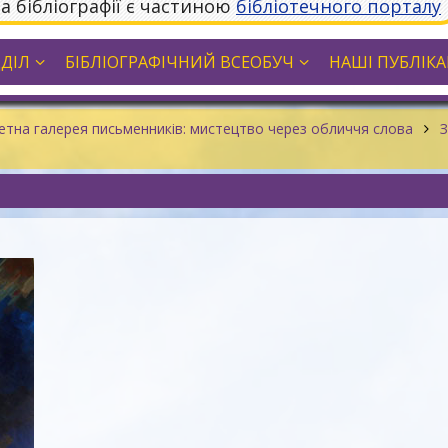
та бібліографії є частиною
бібліотечного порталу
ДДІЛ
БІБЛІОГРАФІЧНИЙ ВСЕОБУЧ
НАШІ ПУБЛІКАЦ
тна галерея письменників: мистецтво через обличчя слова
З