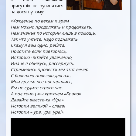
присутніх не зупинятися
на досягнутому:
«
Хожденье по векам и эрам
Нам можно продолжать и продолжать.
Нам знанья по истории лишь в помощь,
Так что учтите, надо поднажать.
Скажу я вам одно, ребята,
Простите если повторюсь,
Историю читайте увлеченно,
Иначе я обижусь, рассержусь.
Стремились провести мы этот вечер
С большою пользою для вас.
Мои друзья все постарались,
Вы не судите строго нас.
А под конец мы крикнем «Браво»
Давайте вместе-ка «Ура».
Истории великой – слава!
Истории – ура, ура, ура!
».