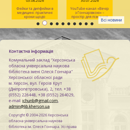
03.08.2026
30.07.2026
Фейки та дипфейки в
YouTube-канал «Вечір
медицині: практичні
з Гончарівкою» –
кроки щодо
простір для пізнання
Всі новини
розпізнавання
та натхнення
Контактна інформація
Комунальний заклад "Херсонська
обласна універсальна наукова
бібліотека імені Олеся Гончара"
Херсонської обласної ради
м. Херсон, вул. Героїв Крут
(Дніпропетровська), 2, тел. +38
(0552) 226448, +38 (0552) 264029,
e-mail:
ichunb@gmail.com
,
admin@lib.kherson.ua
Copyright © 2004-2026 Херсонська
обласна універсальна наукова
бібліотека ім. Олеся Гончара. Усі права