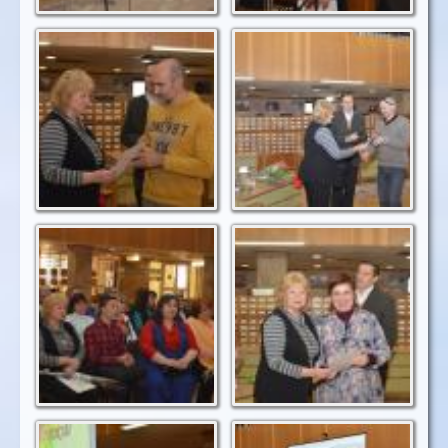
Вручаємо подяки
Вшановуємо
любим краєзнавцям
улюбленого
лектора "Кліо"
Кліовці на святі
Вірні друзі
Лунали українські
Книжки бібліотеці