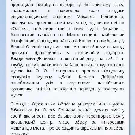
проводили незабутні вечори у ботанічному саду,
знайомилися з природою краю завдяки
енциклопедичним знанням Михайла Підгайного,
відвідували археологічний музей під відкритим небом
«Ольвія», побачили три з семи чудес України –
Актовський каньйон на Миколаївщині, найбільший
біосферний заповідник «Асканія-Нова» та найбільшу у
Європі Олешківську пустелю. На ювілейному ж заході
присутні відправились у незвичайну подорож.
Владислава Дяченко
– наш вірний друг, частий гість
клубу, заступник директора Херсонського художнього
музею ім. О. О. Шовкуненка, провела віртуальну
екскурсію музеєм «Дари Карліса Добрайса»,
ознайомивши усіх з картинами латвійського
художника, які він нещодавно передав у подарунок
музею.
Сьогодні Херсонська обласна універсальна наукова
бібліотека ім. Олеся Гончара зазнає деяких змін у
своїй діяльності. Все більше вона перетворюється у
дозвіллєвий центр, місце збору за інтересами
мешканців міста. Про це свідчить вірш-зізнання Любові
Великих: