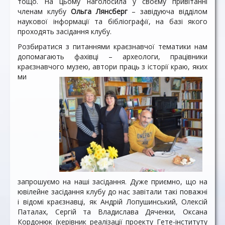
тощо. На цьому наголосила у своєму привітанні
членам клубу
Ольга Лянсберг
– завідуюча відділом
наукової інформації та бібліографії, на базі якого
проходять засідання клубу.
Розбиратися з питаннями краєзнавчої тематики нам
допомагають фахівці – археологи, працівники
краєзнавчого музею, автори праць з історії
краю, яких
ми
запрошуємо на наші засідання. Дуже приємно, що на
ювілейне засідання клубу до нас завітали такі поважні
і відомі краєзнавці, як Андрій Лопушинський, Олексій
Паталах, Сергій та Владислава Дяченки, Оксана
Кордонюк (керівник реалізації проекту Гете-інституту