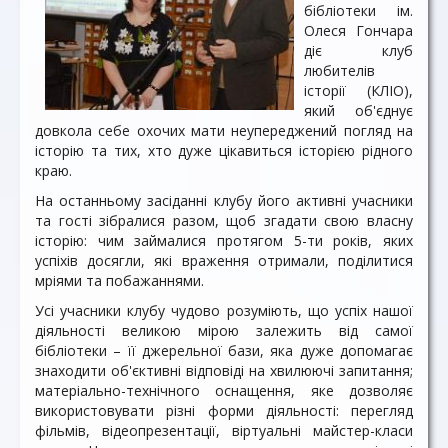
бібліотеки ім.
Олеся Гончара
діє клуб
любителів
історії (КЛІО),
який об'єднує
довкола себе охочих мати неупереджений погляд на
історію та тих, хто дуже цікавиться історією рідного
краю.
На останньому засіданні клубу його активні учасники
та гості зібралися разом, щоб згадати свою власну
історію: чим займалися протягом 5-ти років, яких
успіхів досягли, які враження отримали, поділитися
мріями та побажаннями.
Усі учасники клубу чудово розуміють, що успіх нашої
діяльності великою мірою залежить від самої
бібліотеки – її джерельної бази, яка дуже допомагає
знаходити об'єктивні відповіді на хвилюючі запитання;
матеріально-технічного оснащення, яке дозволяє
використовувати різні форми діяльності: перегляд
фільмів, відеопрезентації, віртуальні майстер-класи