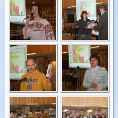
пісні
від КЛІО
Унікальний
Поетичне
подарунок від Сергія
привітання від
Дяченка - книга про
Любові Великих
музеї Херсонщини
Співають усі
Наша чудова
компанія