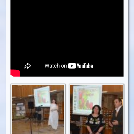
Вітанння від музи
Привітання від
Кліо
Базилєва