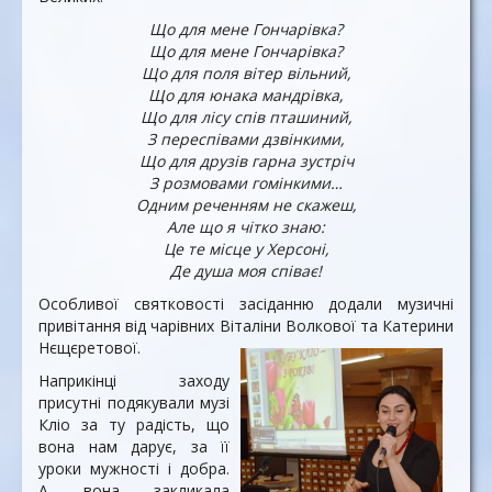
Що для мене Гончарівка?
Що для мене Гончарівка?
Що для поля вітер вільний,
Що для юнака мандрівка,
Що для лісу спів пташиний,
З переспівами дзвінкими,
Що для друзів гарна зустріч
З розмовами гомінкими…
Одним реченням не скажеш,
Але що я чітко знаю:
Це те місце у Херсоні,
Де душа моя співає!
Особливої святковості засіданню додали музичні
привітання від чарівних Віталіни Волкової та Катерини
Нєщєретової.
Наприкінці заходу
присутні подякували музі
Кліо за ту радість, що
вона нам дарує, за її
уроки мужності і добра.
А вона закликала