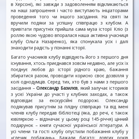
в Херсоні), які завжди з задоволенням відкликаються
на наші запрошення і часто виступають ініціаторами
проведення того чи іншого засідання. На святі їм
вручили подяки за успішну співпрацю з клубом. А
привітати присутніх прийшла сама муза історії Кліо (з
роллю якою чудово впоралася наша активна учасниця
клубу Ольга Назаренко), яка спонукала усіх і далі
знаходити радість у пізнанні історії.
Багато учасників клубу відвідують його з першого дня
існування, хтось приєднався зовсім недавно, але усіх їх
поєднує любов до історії рідного краю, бажання
збиратися разом, проводити корисно своє дозвілля у
колі однодумців. Серед тих, хто був з нами з першого
засідання –
Олександр Базилєв
, який залучає істориків
з усієї України до участі у клубних заходах, а також
відповідає за екскурсійні подорожі. Олександр
подякував присутнім за плідну співпрацю та від імені
членів клубу передав бібліотеці (яка, до речі, є також
ювіляркою – відзначає у цьому році 145-річчя) цінний
подарунок – книги сучасної української літератури. А
усі члени та гості клубу опустили побажання клубу у
«глечик побажань». Бажали багато: довгих років