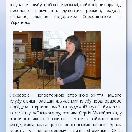
існування клубу, побільше молоді, неймовірних пригод,
веселого спілкування, душевних розмов, радості
пізнання, більше подорожей Херсонщиною та
Україною.
Яскравою і неповторною сторінкою життя нашого
клубу є виїзні засідання. Учасники клубу неодноразово
відвідували краєзнавчий та художній музеї, бували в
гостях в українського художника Сергія Михайленка, у
творчості якого історична тематика займає вагоме
місце; милувалися красою херсонських плавнів, брали
участь у неповторному святі «Поминки Січі»,