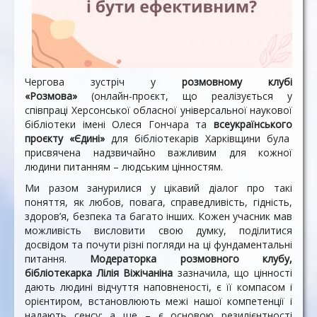
Чергова зустріч у
розмовному клубі
«Розмова»
(онлайн-проєкт, що реалізується у
співпраці Херсонської обласної універсальної наукової
бібліотеки імені Олеся Гончара та
всеукраїнського
проєкту «Єдині»
для бібліотекарів Харківщини була
присвячена надзвичайно важливим для кожної
людини питанням – людським цінностям.
Ми разом занурилися у цікавий діалог про такі
поняття, як любов, повага, справедливість, гідність,
здоров’я, безпека та багато інших. Кожен учасник мав
можливість висловити свою думку, поділитися
досвідом та почути різні погляди на ці фундаментальні
питання.
Модераторка розмовного клубу,
бібліотекарка Лілія Віжічаніна
зазначила, що цінності
дають людині відчуття наповненості, є її компасом і
орієнтиром, встановлюють межі нашої компетенції і
надають сенсу; а ще – є основою резилієнтності