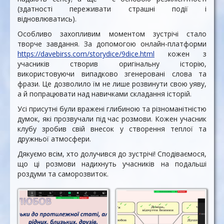
(здатності переживати страшні події і
відновлюватись).
Особливо захопливим моментом зустрічі стало
творче завдання. За допомогою онлайн-платформи
https://davebirss.com/storydice/9dice.html
кожен з
учасників створив оригінальну історію,
використовуючи випадково згенеровані слова та
фрази. Це дозволило їм не лише розвинути свою уяву,
а й попрацювати над навичками складання історій.
Усі присутні були вражені глибиною та різноманітністю
думок, які прозвучали під час розмови. Кожен учасник
клубу зробив свій внесок у створення теплої та
дружньої атмосфери.
Дякуємо всім, хто долучився до зустрічі! Сподіваємося,
що ці розмови надихнуть учасників на подальші
роздуми та саморозвиток.