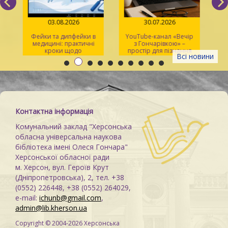
03.08.2026
30.07.2026
Фейки та дипфейки в
YouTube-канал «Вечір
медицині: практичні
з Гончарівкою» –
кроки щодо
простір для пізнання
Всі новини
розпізнавання
та натхнення
Контактна інформація
Комунальний заклад "Херсонська
обласна універсальна наукова
бібліотека імені Олеся Гончара"
Херсонської обласної ради
м. Херсон, вул. Героїв Крут
(Дніпропетровська), 2, тел. +38
(0552) 226448, +38 (0552) 264029,
e-mail:
ichunb@gmail.com
,
admin@lib.kherson.ua
Copyright © 2004-2026 Херсонська