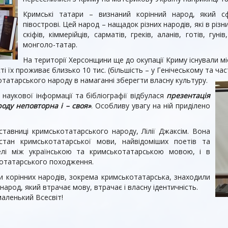
Кримські татари – визнаний корінний народ, який 
півострові. Цей народ – нащадок різних народів, які в різн
скіфів, кіммерійців, сарматів, греків, аланів, готів, гуні
монголо-татар.
На території Херсонщини ще до окупації Криму існували 
ті їх проживає близько 10 тис. (більшість – у Генічеському та ч
татарського народу в намаганні зберегти власну культуру.
і наукової інформації та бібліографії відбулася
презентація
оду неповторна і – своя»
. Особливу увагу на ній приділено
ставниці кримськотатарського народу, Лілії Джаксім. Вона
стан кримськотатарської мови, найвідоміших поетів та
елі між українською та кримськотатарською мовою, і в
ькотатарського походження.
ви корінних народів, зокрема кримськотатарська, знаходили
 народ, який втрачає мову, втрачає і власну ідентичність.
маленький Всесвіт!