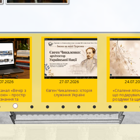
.07.2026
27.07.2026
24.07.2
анал «Вечір з
Євген Чикаленко: історія
«Спалене літо»:
ою» – простір
служіння Україні
що подарувала
ізнання та
роздуми та щи
тхнення