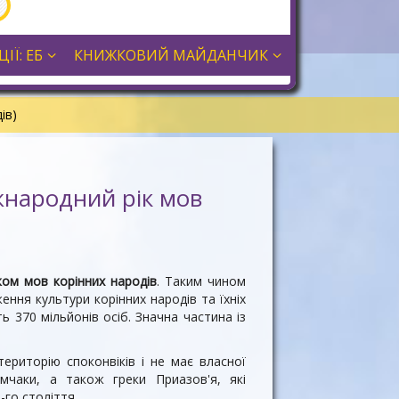
ІЇ: ЕБ
КНИЖКОВИЙ МАЙДАНЧИК
ів)
жнародний рік мов
ом мов корінних народів
. Таким чином
ння культури корінних народів та їхніх
ь 370 мільйонів осіб. Значна частина із
ериторію споконвіків і не має власної
имчаки, а також греки Приазов'я, які
-го століття.