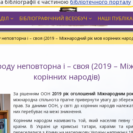
та бібліографії є частиною
бібліотечного порталу
ДДІЛ
БІБЛІОГРАФІЧНИЙ ВСЕОБУЧ
НАШІ ПУБЛІКАЦ
неповторна і – своя (2019 – Міжнародний рік мов корінних народ
оду неповторна і – своя (2019 – Мі
корінних народів)
За рішенням ООН
2019 рік оголошений Міжнародним рок
міжнародна спільнота прагне привернути увагу до збереже
прав. За даними ООН, у світі до корінних народів належат
них перебуває на межі зникнення.
Корінним народом називають той, який населяв певну т
країни. В Україні це кримські татари, караїми та кр
переселилися з Криму на материкову Україну наприкінці 18