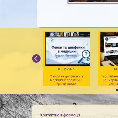
05.08.2026
03.08.2026
30
д поміж рядків» –
Фейки та дипфейки в
YouTube-к
 світла, віри й надії
медицині: практичні
Гончарівк
кроки щодо
для п
розпізнавання
на
Контактна інформація