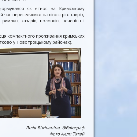
сформувався як етнос на Кримському
ий час переселялися на півострів: таврів,
в, римлян, хазарів, половців, печенігів і
місця компактного проживання кримських
астково у Новотроїцькому районах).
Лілія Віжічаніна, бібліограф
Фото Алли Тягай