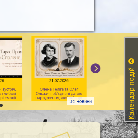
Календар подій
026
21.07.2026
20.07.2026
 зустріч,
Олена Теліга та Олег
Мистецтво розпізна
 глибокі
Ольжич: об’єднані датою
фейків
рі емоції
народження, любов’ю до
Всі новини
України та жертовністю
заради неї