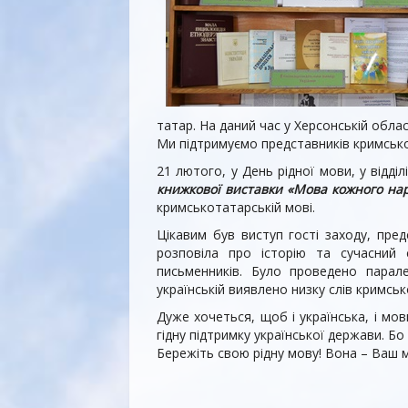
татар. На даний час у Херсонській облас
Ми підтримуємо представників кримсько
21 лютого, у День рідної мови, у відділ
книжкової виставки «Мова кожного нар
кримськотатарській мові.
Цікавим був виступ гості заходу, пред
розповіла про історію та сучасний 
письменників. Було проведено парал
українській виявлено низку слів кримс
Дуже хочеться, щоб і українська, і мо
гідну підтримку української держави. Бо
Бережіть свою рідну мову! Вона – Ваш 