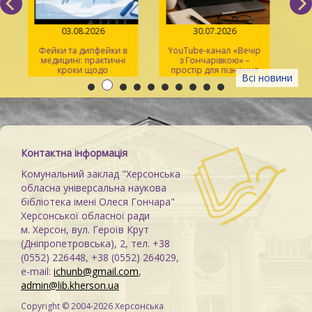
03.08.2026
30.07.2026
Фейки та дипфейки в
YouTube-канал «Вечір
медицині: практичні
з Гончарівкою» –
кроки щодо
простір для пізнання
Всі новини
розпізнавання
та натхнення
Контактна інформація
Комунальний заклад "Херсонська
обласна універсальна наукова
бібліотека імені Олеся Гончара"
Херсонської обласної ради
м. Херсон, вул. Героїв Крут
(Дніпропетровська), 2, тел. +38
(0552) 226448, +38 (0552) 264029,
e-mail:
ichunb@gmail.com
,
admin@lib.kherson.ua
Copyright © 2004-2026 Херсонська