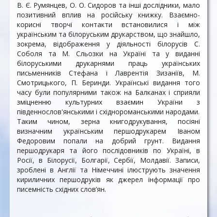
В. Є. Румянцев, О. О. Сидоров та інші дослідники, мало
позитивний вплив на російську книжку. Взаємно-
корисні творчі контакти встановилися і між
українським та білоруським друкарством, що знайшло,
зокрема, відображення у діяльності білорусів С.
Соболя та М. Сльозки на Україні та у виданні
білоруськими друкарнями праць українських
письменників Стефана і Лаврентія Зизаніїв, М.
Смотрицького, П. Беринди. Українські видання того
часу були популярними також на Балканах і сприяли
зміцненню культурних взаємин України з
південнослов'янськими і східнороманськими народами.
Таким чином, зерна книгодрукування, посіяні
визначним українським першодрукарем Іваном
Федоровим попали на добрий грунт. Видання
першодрукаря та його послідовників по Україні, в
Росії, в Білорусії, Болгарії, Сербії, Молдавії. Записи,
зроблені в Англії та Німеччині ілюструють значення
кириличних першодруків як джерел інформації про
писемність східних слов’ян.