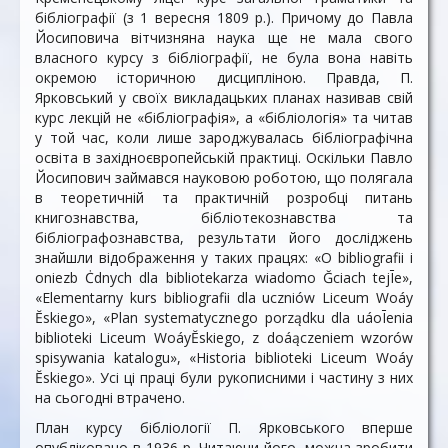
бібліографії (з 1 вересня 1809 р.). Причому до Павла
Йосиповича вітчизняна наука ще не мала свого
власного курсу з бібліографії, не була вона навіть
окремою історичною дисципліною. Правда, П.
Ярковський у своїх викладацьких планах називав свій
курс лекцій не «бібліографія», а «бібліологія» та читав
у той час, коли лише зароджувалась бібліографічна
освіта в західноєвропейській практиці. Оскільки Павло
Йосипович займався науковою роботою, що полягала
в теоретичній та практичній розробці питань
книгознавства, бібліотекознавства та
бібліографознавства, результати його досліджень
знайшли відображення у таких працях: «O bibliografii i
oniezb Ċdnych dla bibliotekarza wiadomo Ğciach tejĪe»,
«Elementarny kurs bibliografii dla uczniów Liceum Woáy
Ĕskiego», «Plan systematycznego porządku dla uáoĪenia
biblioteki Liceum WoáyĔskiego, z doáączeniem wzorów
spisywania katalogu», «Historia biblioteki Liceum Woáy
Ĕskiego». Усі ці праці були рукописними і частину з них
на сьогодні втрачено.
План курсу бібліології П. Ярковського вперше
опубліковано в 1936 р. Читаючи його, можна зробити