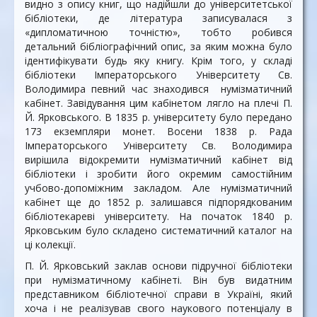
видно з опису книг, що надійшли до університетської
бібліотеки, де література записувалася з
«дипломатичною точністю», тобто робився
детальний бібліографічний опис, за яким можна було
ідентифікувати будь яку книгу. Крім того, у складі
бібліотеки Імператорського Університету Св.
Володимира певний час знаходився нумізматичний
кабінет. Завідування цим кабінетом лягло на плечі П.
Й. Ярковського. В 1835 р. університету було передано
173 екземпляри монет. Восени 1838 р. Рада
Імператорського Університету Св. Володимира
вирішила відокремити нумізматичний кабінет від
бібліотеки і зробити його окремим самостійним
учбово-допоміжним закладом. Але нумізматичний
кабінет ще до 1852 р. залишався підпорядкованим
бібліотекареві університету. На початок 1840 р.
Ярковським було складено систематичний каталог на
ці колекції.
П. Й. Ярковський заклав основи підручної бібліотеки
при нумізматичному кабінеті. Він був видатним
представником бібліотечної справи в Україні, який
хоча і не реалізував свого наукового потенціалу в