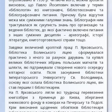
висновок, що Павло Йосипович включав у термін
«бібліологія» всі книгознавчі, бібліотекознавчі та
бібліографознавчі питання. Причому була відсутня
межа між суміжними галузями знань. Бібліографія ним
трактувалася як сукупність знань про організацію та
ведення бібліотек, до якої фактично включені питання
з інших суміжних дисциплін – археографії, історії
літератури, книготорговельної справи тощо.
Завдяки величезній кропіткій праці П. Ярковського,
бібліотека Волинського ліцею сформувалася
практично з нічого за рахунок дарувань та купівлі
великих бібліотечних зібрань польських магнатів та
шляхти, які підтримували створення нового осередку
елітарної освіти. Після заснування бібліотеки
Імператорського Університету Св. Володимира,
основу якої склала бібліотека Волинського ліцею, він
став першим її бібліотекарем.
На П. Ярковського лягли всі труднощі перевезення
книгозбірні з Кременця до Києва, зберігання
книжкового фонду в коморах на Печерську та Подолі.
Крім виконання щоденних обов’язків бібліотекаря