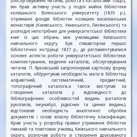
(обслуговування читачів, робота з каталогами тощо),
він брав активну участь у поділі майна бібліотеки
колишнього Віленського університету (1835 р.),
отриманні фондів бібліотек колишніх василіанських
монастирів (Канівського, Уманського, Лисянського) та
розподілі непотрібних для університетської бібліотеки
книг із цих зібрань між училищами Київського
навчального округу. Був співавтором першої
бібліотечної інструкції 1837 р., де регламентувалися
основні аспекти роботи університетської бібліотеки:
комплектування, ведення каталогів, обслуговування
читачів. П. Ярковський запропонував карткову форму
каталогів, обґрунтував необхідність мати в бібліотеці
алфавітний, систематичний, предметний,
топографічний каталоги,а також виступав за
створення каталогів у відповідності до
бібліографічних особливостей видань (каталогів
рукописів, інкунабул, рідкісних та цінних видань);
відстоював необхідність аналітичної обробки
документів і склав власну бібліотечну класифікацію;
брав участь у розробці правил утримання бібліотек
гімназій та повітових училищ Київського навчального
округу, розпочав роботу зі створення друкованого