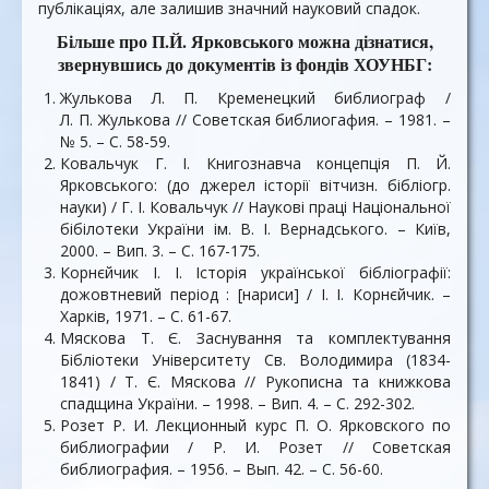
публікаціях, але залишив значний науковий спадок.
Більше про П.Й. Ярковського можна дізнатися,
звернувшись до документів із фондів ХОУНБГ:
Жулькова Л. П. Кременецкий библиограф /
Л. П. Жулькова // Советская библиогафия. – 1981. –
№ 5. – С. 58-59.
Ковальчук Г. І. Книгознавча концепція П. Й.
Ярковського: (до джерел історії вітчизн. бібліогр.
науки) / Г. І. Ковальчук // Наукові праці Національної
бібілотеки України ім. В. І. Вернадського. – Київ,
2000. – Вип. 3. – С. 167-175.
Корнєйчик І. І. Історія української бібліографії:
дожовтневий період : [нариси] / І. І. Корнєйчик. –
Харків, 1971. – С. 61-67.
Мяскова Т. Є. Заснування та комплектування
Бібліотеки Університету Св. Володимира (1834-
1841) / Т. Є. Мяскова // Рукописна та книжкова
спадщина України. – 1998. – Вип. 4. – C. 292-302.
Розет Р. И. Лекционный курс П. О. Ярковского по
библиографии / Р. И. Розет // Советская
библиография. – 1956. – Вып. 42. – С. 56-60.