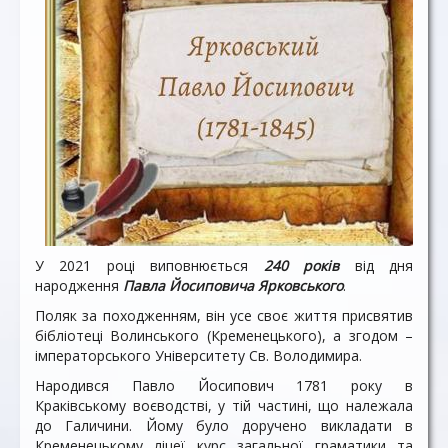
У 2021 році виповнюється
240 років
від дня
народження
Павла Йосиповича Ярковського
.
Поляк за походженням, він усе своє життя присвятив
бібліотеці Волинського (Кременецького), а згодом –
імператорського Університету Св. Володимира.
Народився Павло Йосипович 1781 року в
Краківському воєводстві, у тій частині, що належала
до Галичини. Йому було доручено викладати в
Кременецькому ліцеї курс загальної граматики та