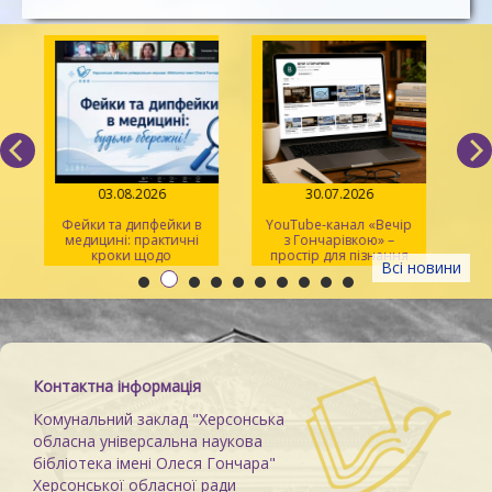
03.08.2026
30.07.2026
Фейки та дипфейки в
YouTube-канал «Вечір
медицині: практичні
з Гончарівкою» –
кроки щодо
простір для пізнання
Всі новини
розпізнавання
та натхнення
Контактна інформація
Комунальний заклад "Херсонська
обласна універсальна наукова
бібліотека імені Олеся Гончара"
Херсонської обласної ради